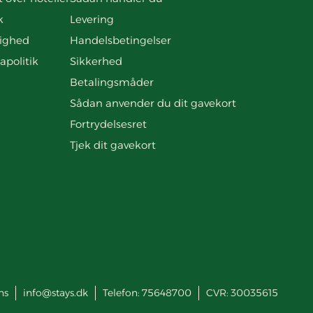
k
Levering
ighed
Handelsbetingelser
apolitik
Sikkerhed
Betalingsmåder
Sådan anvender du dit gavekort
Fortrydelsesret
Tjek dit gavekort
ns
info@stays.dk
Telefon:
75648700
CVR: 30035615