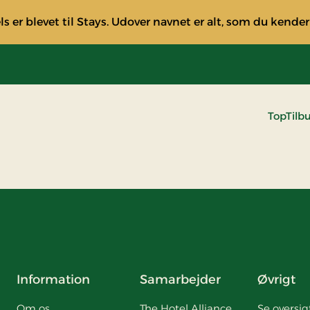
s er blevet til Stays. Udover navnet er alt, som du kender
TopTilb
Information
Samarbejder
Øvrigt
Om os
The Hotel Alliance
Se oversig