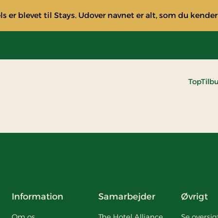
s er blevet til Stays. Udover navnet er alt, som du kender
TopTilb
Information
Samarbejder
Øvrigt
Om os
The Hotel Alliance
Se oversig