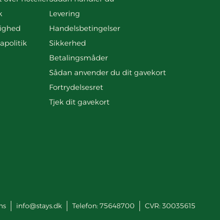
k
Levering
ighed
Handelsbetingelser
apolitik
Sikkerhed
Betalingsmåder
Sådan anvender du dit gavekort
Fortrydelsesret
Tjek dit gavekort
ns
info@stays.dk
Telefon:
75648700
CVR: 30035615