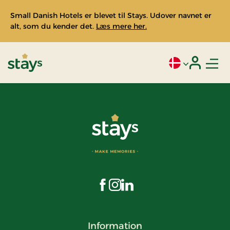
Small Danish Hotels er blevet til Stays. Udover navnet er
alt, som du kender det.
Læs mere her.
Men
Aktivt sprog: Da
Login
Stays
Besøg os på Facebook
Besøg os på Instagram
Besøg os på LinkedIn
Information