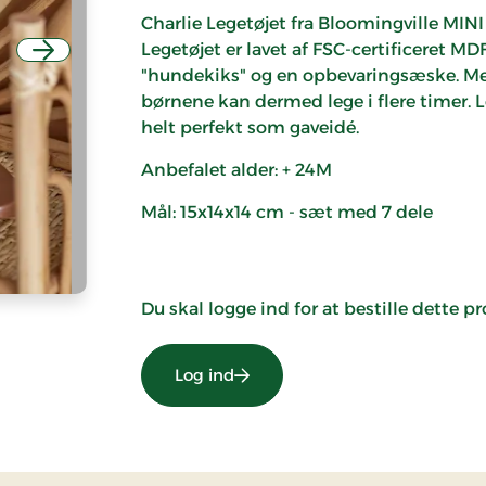
Charlie Legetøjet fra Bloomingville MINI e
Legetøjet er lavet af FSC-certificeret M
Næste
"hundekiks" og en opbevaringsæske. Med 
børnene kan dermed lege i flere timer. L
helt perfekt som gaveidé.
Anbefalet alder: + 24M
Mål: 15x14x14 cm - sæt med 7 dele
Du skal logge ind for at bestille dette p
Log ind