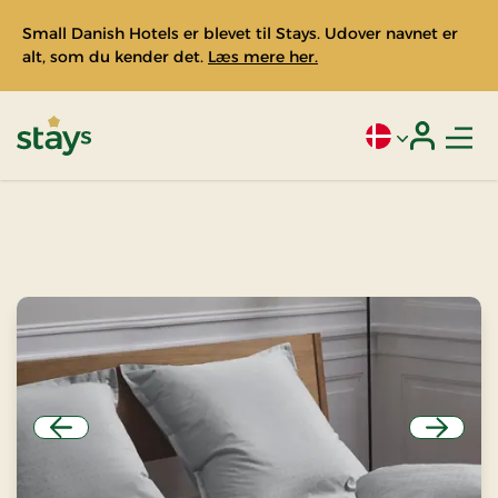
Small Danish Hotels er blevet til Stays. Udover navnet er
alt, som du kender det.
Læs mere her.
Men
Aktivt sprog: Da
Login
Stays
Forrige
Næste