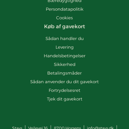
Bæredygtighed
Persondatapolitik
Cookies
Køb af gavekort
Sådan handler du
Levering
Handelsbetingelser
Sikkerhed
Betalingsmåder
Sådan anvender du dit gavekort
Fortrydelsesret
Tjek dit gavekort
Stays
Vejlevej 16
8700
Horsens
info@stays.dk