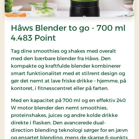
Hâws Blender to go - 700 ml
4.483 Point
Tag dine smoothies og shakes med overalt
med den bærbare blender fra
Hâws
. Den
kompakte og kraftfulde blender kombinerer
smart funktionalitet med et stilrent design og
gør det nemt at lave friske drikke – hjemme, på
kontoret, i fitnesscentret eller på farten.
Med en kapacitet på 700 ml og en effektiv 240
W motor blender den nemt smoothies,
proteinshakes, juices og andre kolde drikke
direkte i flasken. Den avancerede dual-
direction blending teknologi sørger for en jævn
og ensartet blending, mens de skarpe 6-punkts