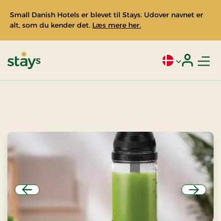
Small Danish Hotels er blevet til Stays. Udover navnet er
alt, som du kender det.
Læs mere her.
Men
Aktivt sprog: Da
Login
Stays
Forrige
Næste