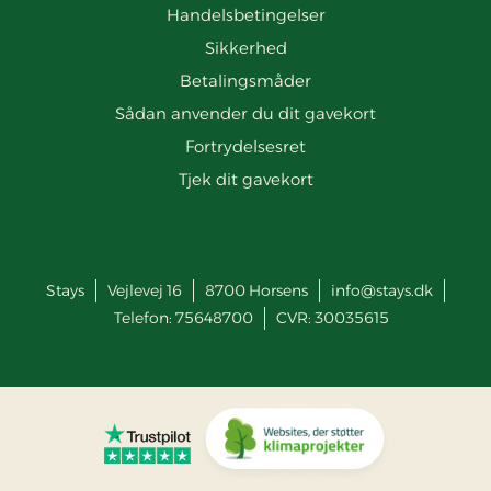
Handelsbetingelser
Sikkerhed
Betalingsmåder
Sådan anvender du dit gavekort
Fortrydelsesret
Tjek dit gavekort
Stays
Vejlevej 16
8700
Horsens
info@stays.dk
Telefon:
75648700
CVR: 30035615
Gå til Trustpilot