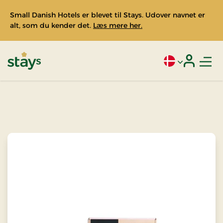
Small Danish Hotels er blevet til Stays. Udover navnet er
alt, som du kender det.
Læs mere her.
Men
Aktivt sprog: Da
Login
Stays