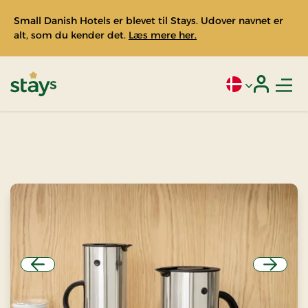
Small Danish Hotels er blevet til Stays. Udover navnet er
alt, som du kender det.
Læs mere her.
Men
Aktivt sprog: Da
Login
Stays
Forrige
Næste