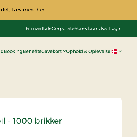
 det.
Læs mere her.
Firmaaftale
Corporate
Vores brands
Login
ud
Booking
Benefits
Gavekort
Ophold & Oplevelser
Aktivt spro
l - 1000 brikker