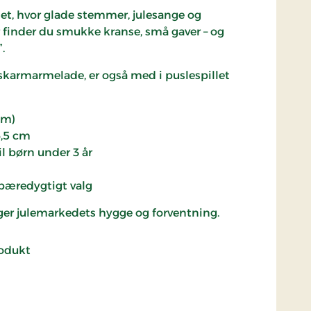
, hvor glade stemmer, julesange og
r finder du smukke kranse, små gaver – og
.
æskarmarmelade, er også med i puslespillet
cm)
6,5 cm
il børn under 3 år
 bæredygtigt valg
ger julemarkedets hygge og forventning.
rodukt