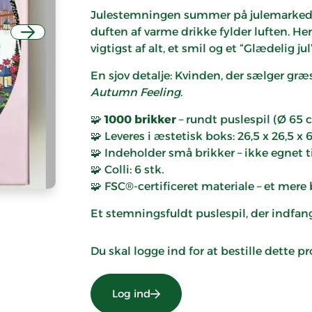
Julestemningen summer på julemarkedet
duften af varme drikke fylder luften. He
Næste
vigtigst af alt, et smil og et “Glædelig jul”
En sjov detalje: Kvinden, der sælger gr
Autumn Feeling
.
🧩
1000 brikker
– rundt puslespil (Ø 65 
🧩 Leveres i æstetisk boks: 26,5 x 26,5 x 
🧩 Indeholder små brikker – ikke egnet t
🧩 Colli: 6 stk.
🧩 FSC®-certificeret materiale – et mere
Et stemningsfuldt puslespil, der indfan
Du skal logge ind for at bestille dette p
Log ind