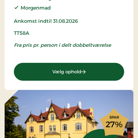
Morgenmad
Ankomst indtil 31.08.2026
TT58A
Fra pris pr. person i delt dobbeltværelse
: TT58a - Idyllic summer 
Vælg ophold
SPAR
27%