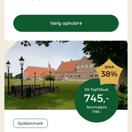
: TT502B - Idyllisk ophol
Vælg ophold
SPAR
38%
Dit TopTilbud:
745,-
Normalpris
1198,-
Syddanmark