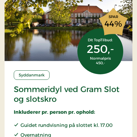
SPAR
44%
Dit TopTilbud:
250,-
Normalpris
450,-
Syddanmark
Sommeridyl ved Gram Slot
og slotskro
Inkluderer pr. person pr. ophold:
Guidet rundvisning på slottet kl. 17.00
Overnatning