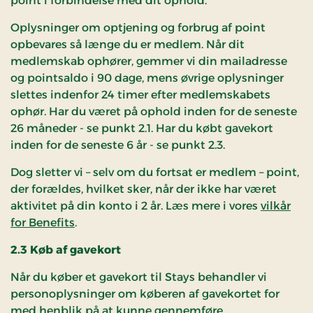
point i forbindelse med dit ophold.
Oplysninger om optjening og forbrug af point
opbevares så længe du er medlem. Når dit
medlemskab ophører, gemmer vi din mailadresse
og pointsaldo i 90 dage, mens øvrige oplysninger
slettes indenfor 24 timer efter medlemskabets
ophør. Har du været på ophold inden for de seneste
26 måneder - se punkt 2.1. Har du købt gavekort
inden for de seneste 6 år - se punkt 2.3.
Dog sletter vi – selv om du fortsat er medlem – point,
der forældes, hvilket sker, når der ikke har været
aktivitet på din konto i 2 år. Læs mere i vores
vilkår
for Benefits
.
2.3 Køb af gavekort
Når du køber et gavekort til Stays behandler vi
personoplysninger om køberen af gavekortet for
med henblik på at kunne gennemføre