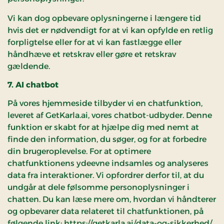
Vi kan dog opbevare oplysningerne i længere tid
hvis det er nødvendigt for at vi kan opfylde en retlig
forpligtelse eller for at vi kan fastlægge eller
håndhæve et retskrav eller gøre et retskrav
gældende.
7. AI chatbot
På vores hjemmeside tilbyder vi en chatfunktion,
leveret af GetKarla.ai, vores chatbot-udbyder. Denne
funktion er skabt for at hjælpe dig med nemt at
finde den information, du søger, og for at forbedre
din brugeroplevelse. For at optimere
chatfunktionens ydeevne indsamles og analyseres
data fra interaktioner. Vi opfordrer derfor til, at du
undgår at dele følsomme personoplysninger i
chatten. Du kan læse mere om, hvordan vi håndterer
og opbevarer data relateret til chatfunktionen, på
følgende link:
https://getkarla.ai/data-og-sikkerhed/