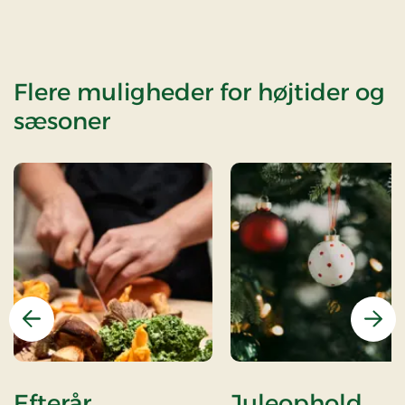
Flere muligheder for højtider og
sæsoner
Forrige
Næs
Efterår
Juleophold