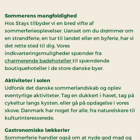
Ankomst til Kongens
Kro bliver der Servere
Sommerens mangfoldighed
hjemmebagt kage og
Hos Stays tilbyder vi en bred vifte af
sommerferieoplevelser. Uanset om du drømmer om
kaffe
en strandferie, en tur til landet eller en byferie, har vi
18:30 serveres der
det rette sted til dig. Vores
køkkenchefens 3 rett
indkvarteringsmuligheder spænder fra
charmerende badehoteller
til spændende
luksusmenu
boutiquehoteller i de store danske byer.
Overnatning i
Aktiviteter i solen
komfortabel
Udforsk det danske sommerlandskab og oplev
dobbeltværelse med
eventyrlige aktiviteter. Tag en dukkert i havet, tag på
udsigt til haven og
cykeltur langs kysten, eller gå på opdagelse i vores
skove. Danmark har noget for alle, fra naturelskere til
Gudenåen
kulturinteresserede.
Gastronomiske lækkerier
Sommerferie handler også om at nyde god mad og