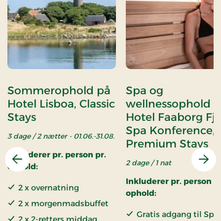
Sommerophold på
Spa og
Hotel Lisboa, Classic
wellnessophold 
Stays
Hotel Faaborg Fj
Spa Konference,
3 dage / 2 nætter - 01.06.-31.08.
Premium Stays
Inkluderer pr. person pr.
2 dage / 1 nat
Forrige
Næs
ophold:
Inkluderer pr. person pr
2 x overnatning
ophold:
2 x morgenmadsbuffet
Gratis adgang til Spa
2 x 2-retters middag