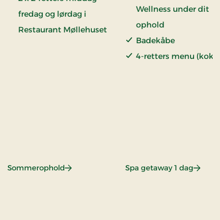
Wellness under dit
fredag og lørdag i
ophold
Restaurant Møllehuset
Badekåbe
2 x dagstur til
4-retters menu (kokk
Hirsholmene
valg) i Restaurant
1 x picnickurv (sandwich,
Brasseriet
frugt, kage og vand)
Overnatning
Morgenbuffet
Børn under 16 år er ik
tilladt i spaen.
: Sommerophold
: Spa o
Sommerophold
Spa getaway 1 dag