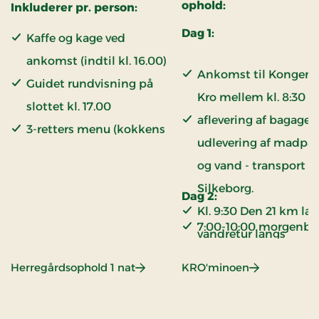
ophold:
Inkluderer pr. person:
Dag 1:
Kaffe og kage ved
ankomst (indtil kl. 16.00)
Ankomst til Kongens
Guidet rundvisning på
Kro mellem kl. 8:30 – 
slottet kl. 17.00
aflevering af bagage –
3-retters menu (kokkens
udlevering af madpa
valg)
og vand - transport ti
Overnatning
Silkeborg.
Dag 2:
Morgenbuffet
Kl. 9:30 Den 21 km la
7:00-10:00 morgenbu
vandretur langs
Gudenåen Flere bæn
: Herregårdsophold 1 nat
: KRO'minoe
Herregårdsophold 1 nat
KRO'minoen
undervejs hvor
madpakken kan nyd