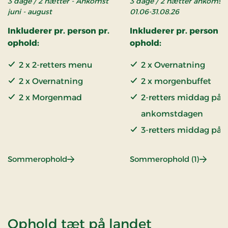
3 dage / 2 nætter - Ankomst
3 dage / 2 nætter ankomst
juni - august
01.06-31.08.26
Inkluderer pr. person pr.
Inkluderer pr. person pr
ophold:
ophold:
2 x 2-retters menu
2 x Overnatning
2 x Overnatning
2 x morgenbuffet
2 x Morgenmad
2-retters middag på
ankomstdagen
3-retters middag på
andendagen
: Sommerophold
: Somm
Sommerophold
Sommerophold (1)
Sommerdrink og sna
ved ankomst
Ophold tæt på landet