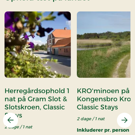
Herregårdsophold 1
KRO'minoen på
nat på Gram Slot &
Kongensbro Kro,
Slotskroen, Classic
Classic Stays
Stays
2 dage / 1 nat
Forrige
Næs
2 dage / 1 nat
Inkluderer pr. person pr