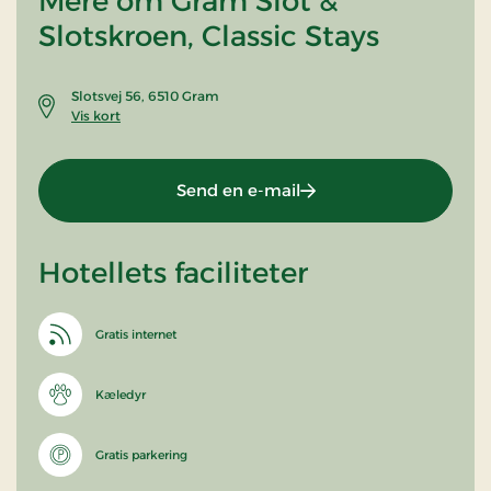
Mere om Gram Slot &
Slotskroen, Classic Stays
Slotsvej 56, 6510 Gram
Vis kort
Send en e-mail
Hotellets faciliteter
Gratis internet
Kæledyr
Gratis parkering