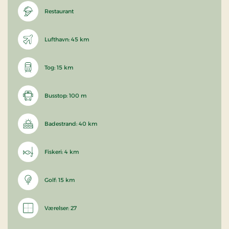
Restaurant
Lufthavn: 45 km
Tog: 15 km
Busstop: 100 m
Badestrand: 40 km
Fiskeri: 4 km
Golf: 15 km
Værelser: 27