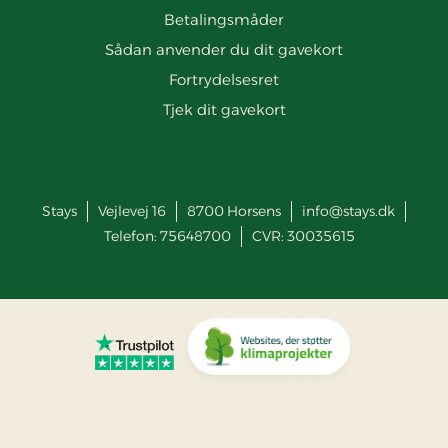
Betalingsmåder
Sådan anvender du dit gavekort
Fortrydelsesret
Tjek dit gavekort
Stays
Vejlevej 16
8700
Horsens
info@stays.dk
Telefon:
75648700
CVR: 30035615
Gå til Trustpilot
Gå til Ingen Co2