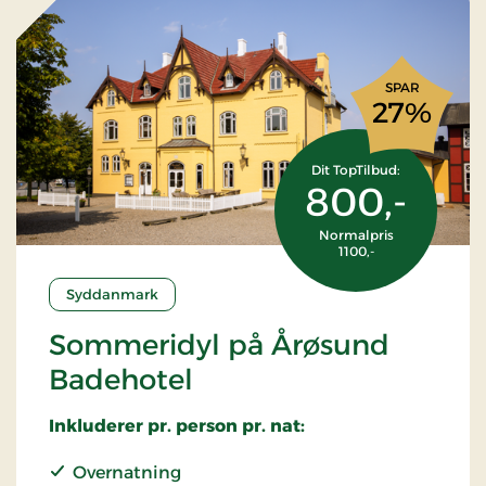
SPAR
27%
Dit TopTilbud:
800,-
Normalpris
1100,-
Syddanmark
Sommeridyl på Årøsund
Badehotel
Inkluderer pr. person pr. nat:
Overnatning