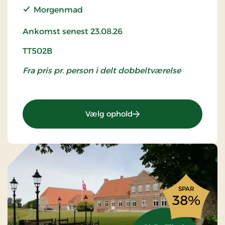
Morgenmad
Ankomst senest 23.08.26
TT502B
Fra pris pr. person i delt dobbeltværelse
: TT502B - Idyllisk ophol
Vælg ophold
SPAR
38%