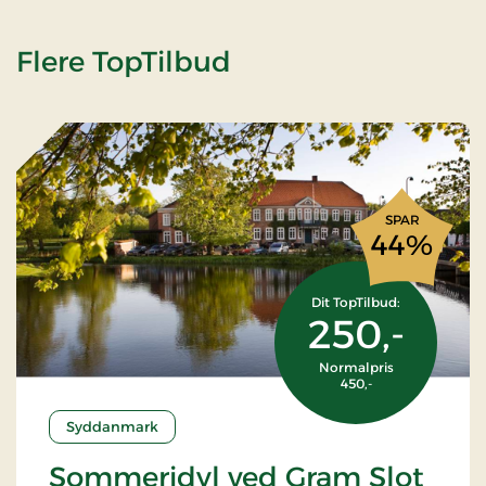
Flere TopTilbud
SPAR
44%
Dit TopTilbud:
250,-
Normalpris
450,-
Syddanmark
Sommeridyl ved Gram Slot