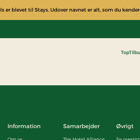
s er blevet til Stays. Udover navnet er alt, som du kender
TopTilb
Information
Samarbejder
Øvrigt
Om os
The Hotel Alliance
Se oversig