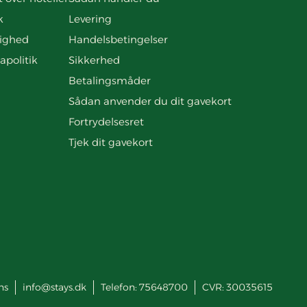
k
Levering
ighed
Handelsbetingelser
apolitik
Sikkerhed
Betalingsmåder
Sådan anvender du dit gavekort
Fortrydelsesret
Tjek dit gavekort
ns
info@stays.dk
Telefon:
75648700
CVR: 30035615