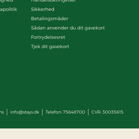
apolitik
Sikkerhed
Betalingsmåder
Sådan anvender du dit gavekort
Fortrydelsesret
Tjek dit gavekort
ns
info@stays.dk
Telefon:
75648700
CVR: 30035615