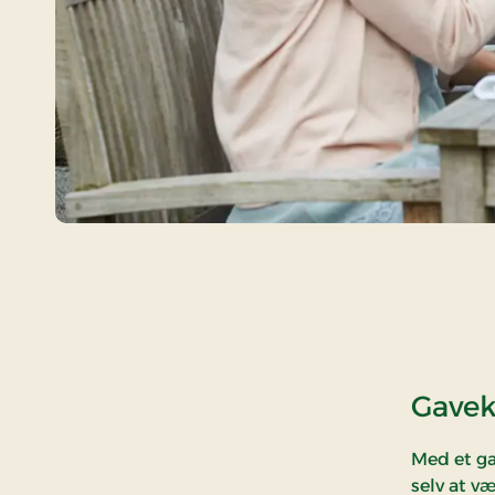
Gavek
Med et ga
selv at v