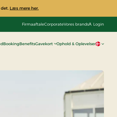
 det.
Læs mere her.
Firmaaftale
Corporate
Vores brands
Login
ud
Booking
Benefits
Gavekort
Ophold & Oplevelser
Aktivt spro