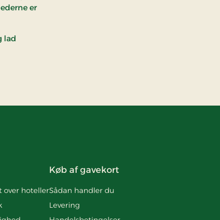
hederne er
g lad
Køb af gavekort
t over hoteller
Sådan handler du
k
Levering
ighed
Handelsbetingelser