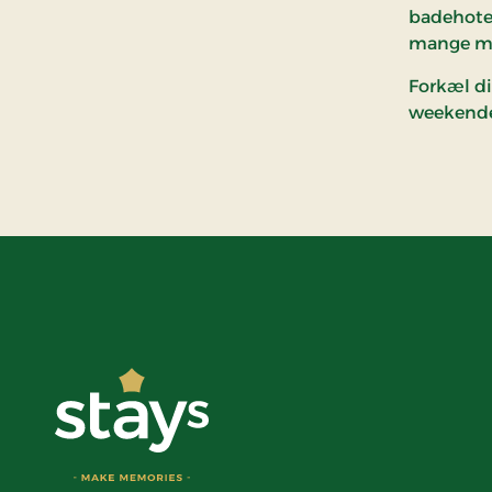
badehotel
mange med
Forkæl di
weekenden