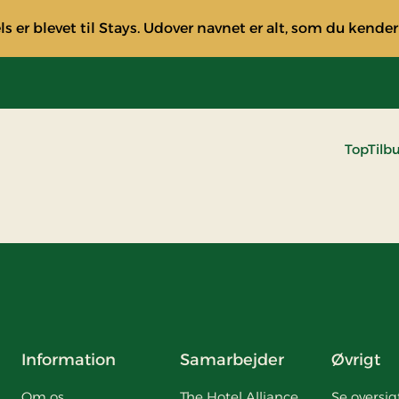
s er blevet til Stays. Udover navnet er alt, som du kender
TopTilb
Information
Samarbejder
Øvrigt
Om os
The Hotel Alliance
Se oversig