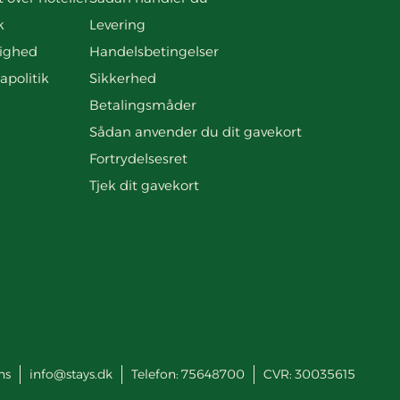
k
Levering
ighed
Handelsbetingelser
apolitik
Sikkerhed
Betalingsmåder
Sådan anvender du dit gavekort
Fortrydelsesret
Tjek dit gavekort
ns
info@stays.dk
Telefon:
75648700
CVR: 30035615