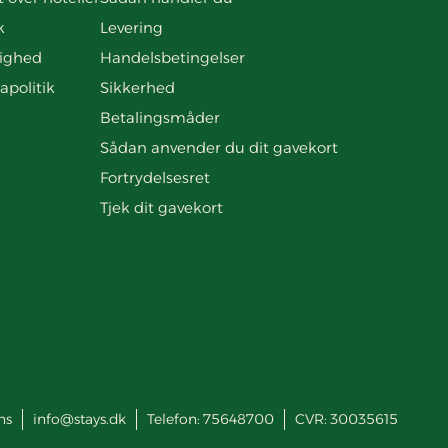
k
Levering
ighed
Handelsbetingelser
apolitik
Sikkerhed
Betalingsmåder
Sådan anvender du dit gavekort
Fortrydelsesret
Tjek dit gavekort
ns
info@stays.dk
Telefon:
75648700
CVR: 30035615