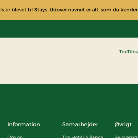
s er blevet til Stays. Udover navnet er alt, som du kender
TopTilb
Information
Samarbejder
Øvrigt
Om os
The Hotel Alliance
Se oversig