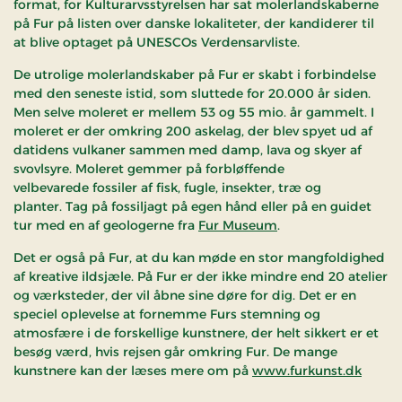
format, for Kulturarvsstyrelsen har sat molerlandskaberne
på Fur på listen over danske lokaliteter, der kandiderer til
at blive optaget på UNESCOs Verdensarvliste.
De utrolige molerlandskaber på Fur er skabt i forbindelse
med den seneste istid, som sluttede for 20.000 år siden.
Men selve moleret er mellem 53 og 55 mio. år gammelt. I
moleret er der omkring 200 askelag, der blev spyet ud af
datidens vulkaner sammen med damp, lava og skyer af
svovlsyre. Moleret gemmer på forbløffende
velbevarede fossiler af fisk, fugle, insekter, træ og
planter. Tag på fossiljagt på egen hånd eller på en guidet
tur med en af geologerne fra
Fur Museum
.
Det er også på Fur, at du kan møde en stor mangfoldighed
af kreative ildsjæle. På Fur er der ikke mindre end 20 atelier
og værksteder, der vil åbne sine døre for dig. Det er en
speciel oplevelse at fornemme Furs stemning og
atmosfære i de forskellige kunstnere, der helt sikkert er et
besøg værd, hvis rejsen går omkring Fur. De mange
kunstnere kan der læses mere om på
www.furkunst.dk