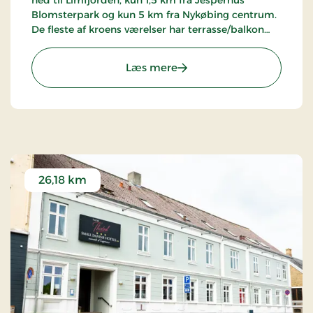
Blomsterpark og kun 5 km fra Nykøbing centrum.
De fleste af kroens værelser har terrasse/balkon
med udsigt over fjorden. Kroen er kendt for sit
køkken og et meget stort vinudbud.
: Sallingsund Færgekro, S
Læs mere
26,18 km