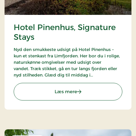
Hotel Pinenhus, Signature
Stays
Nyd den smukkeste udsigt på Hotel Pinenhus –
kun et stenkast fra Limfjorden. Her bor du i rolige,
naturskønne omgivelser med udsigt over
vandet. Træk stikket, gå en tur langs fjorden eller
nyd stilheden. Glæd dig til middag i
panoramarestauranten, en afslappende aften med
en drink og måske et spil pool. Et ophold med ro,
: Hotel Pinenhus, Signatur
Læs mere
udsigt og tid til det, der betyder mest.