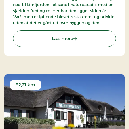
ned til Limfjorden i et sandt naturparadis med en
sjælden fred og ro. Her har den ligget siden år
1842, men er løbende blevet restaureret og udvidet
uden at det er gået ud over hyggen og den
traditionelle kroatmosfære. Ideel til cykelferie,
fisketure og vandreture.
: Tambohus Kro & Badehote
Læs mere
32,21 km