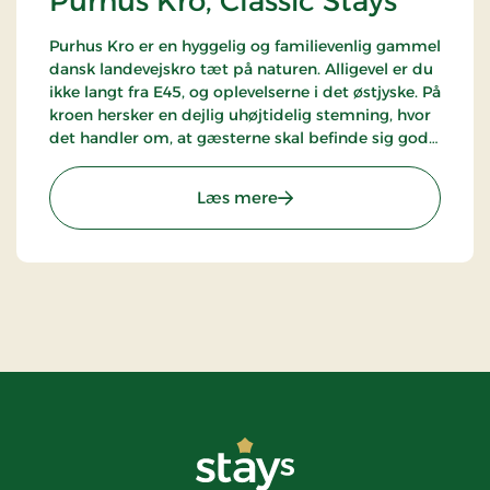
Purhus Kro, Classic Stays
Purhus Kro er en hyggelig og familievenlig gammel
dansk landevejskro tæt på naturen. Alligevel er du
ikke langt fra E45, og oplevelserne i det østjyske. På
kroen hersker en dejlig uhøjtidelig stemning, hvor
det handler om, at gæsterne skal befinde sig godt.
I kroens hyggelige restaurant serveres
"gammeldaws" kromad.
: Purhus Kro, Classic Stays
Læs mere