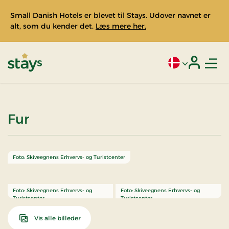
Small Danish Hotels er blevet til Stays. Udover navnet er
alt, som du kender det.
Læs mere her.
Men
Aktivt sprog: Da
Login
Stays
Fur
Foto: Skiveegnens Erhvervs- og Turistcenter
Foto: Skiveegnens Erhvervs- og
Foto: Skiveegnens Erhvervs- og
Turistcenter
Turistcenter
Vis alle billeder