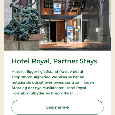
Hotel Royal, Partner Stays
Hotellet ligger i gåafstand fra et væld af
shoppingmuligheder. Værelserne har en
betagende udsigt over byens centrum, floden
Stora og det nye Musikteater. Hotel Royal
Holstebro tilbyder en bred vifte af
opholdsmuligheder, herunder golfophold og
kulturophold, der kan tilpasses efter gæsternes
: Hotel Royal, Partner Stay
Læs mere
præferencer.
Hotellet er en del af alliancen med BWH Hotels -