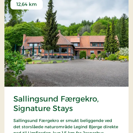
12,64 km
Sallingsund Færgekro,
Signature Stays
Sallingsund Færgekro er smukt beliggende ved
det storslåede naturområde Legind Bjerge direkte
ned til Limfjorden, kun 1,5 km fra Jesperhus