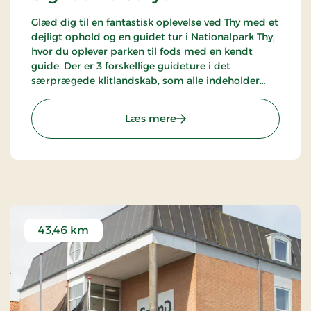
Glæd dig til en fantastisk oplevelse ved Thy med et
dejligt ophold og en guidet tur i Nationalpark Thy,
hvor du oplever parken til fods med en kendt
guide. Der er 3 forskellige guideture i det
særprægede klitlandskab, som alle indeholder
noget forskelligt, og turen du kommer på,
afhænger af datoen for opholdet.
: Hotel Thinggaard, Signat
Læs mere
43,46 km