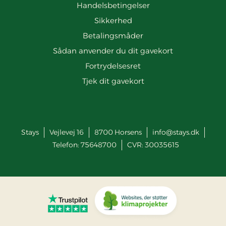
Handelsbetingelser
Sikkerhed
Betalingsmåder
Sådan anvender du dit gavekort
Fortrydelsesret
Tjek dit gavekort
Stays
Vejlevej 16
8700
Horsens
info@stays.dk
Telefon:
75648700
CVR: 30035615
Gå til Trustpilot