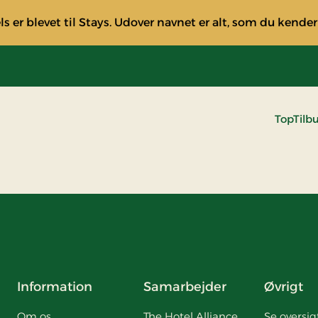
s er blevet til Stays. Udover navnet er alt, som du kender
TopTilb
Information
Samarbejder
Øvrigt
Om os
The Hotel Alliance
Se oversig