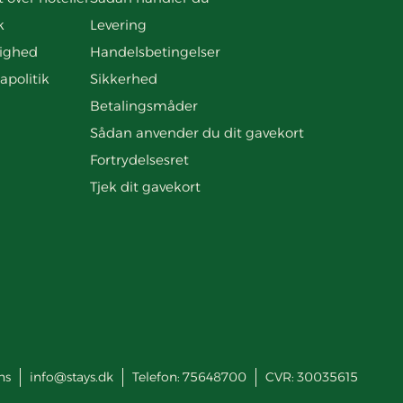
k
Levering
ighed
Handelsbetingelser
apolitik
Sikkerhed
Betalingsmåder
Sådan anvender du dit gavekort
Fortrydelsesret
Tjek dit gavekort
ns
info@stays.dk
Telefon:
75648700
CVR: 30035615