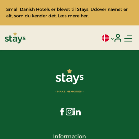
Small Danish Hotels er blevet til Stays. Udover navnet er
alt, som du kender det.
Læs mere her.
Men
Aktivt sprog: Da
Login
Stays
Besøg os på Facebook
Besøg os på Instagram
Besøg os på LinkedIn
Information