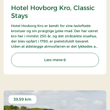
Hotel Hovborg Kro, Classic
Stays
Hotel Hovborg Kro er kendt for sine lavloftede
krostuer og sin prægtige jyske mad. Der har været
kro her i mindst 250 år, og det stråtækte stuehus,
der blev opført i 1790, er pietetsfuldt bevaret.
Uden at ødelægge atmosfæren er det lykkedes at
”indbygge” de moderne faciliteter, som nutidens
gæster sætter pris på.
: Hotel Hovborg Kro, Classi
Læs mere
39,59 km