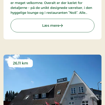
er meget velkomne. Overalt er der kælet for
detaljerne – på de unikt designede værelser, i den
hyggelige lounge og i restauranten ”No8”. Alle
gæster skal have en oplevelse så tæt på det
sublime som muligt.
: Hotel Svanen Billund, Si
Læs mere
26,11 km