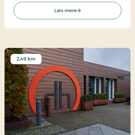
Hotellet er en del af alliancen med BWH Hotels -
The Hotel Alliance.
: ToRVehallerne, Partner S
Læs mere
2,49 km