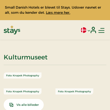
Small Danish Hotels er blevet til Stays. Udover navnet er
alt, som du kender det.
Læs mere her.
Men
Aktivt sprog: Da
Login
Stays
Kulturmuseet
Foto: Knapek Photography
Foto: Knapek Photography
Foto: Knapek Photography
Vis alle billeder