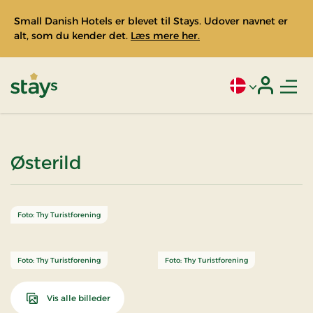
Small Danish Hotels er blevet til Stays. Udover navnet er
alt, som du kender det.
Læs mere her.
Men
Aktivt sprog: Da
Login
Stays
Østerild
Foto: Thy Turistforening
Foto: Thy Turistforening
Foto: Thy Turistforening
Vis alle billeder