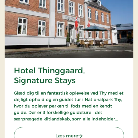
Hotel Thinggaard,
Signature Stays
Glæd dig til en fantastisk oplevelse ved Thy med et
dejligt ophold og en guidet tur i Nationalpark Thy,
hvor du oplever parken til fods med en kendt
guide. Der er 3 forskellige guideture i det
særprægede klitlandskab, som alle indeholder
noget forskelligt, og turen du kommer på,
afhænger af datoen for opholdet.
: Hotel Thinggaard, Signat
Læs mere