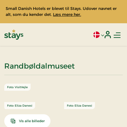
Small Danish Hotels er blevet til Stays. Udover navnet er
alt, som du kender det.
Læs mere her.
Men
Aktivt sprog: Da
Login
Stays
Randbøldalmuseet
Foto: VisitVejle
Foto: Eliza Danesi
Foto: Eliza Danesi
Vis alle billeder