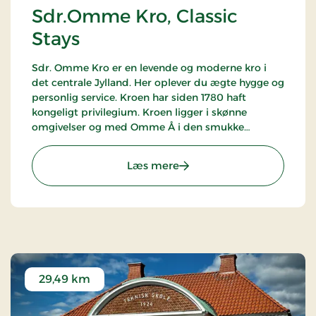
Sdr.Omme Kro, Classic
Stays
Sdr. Omme Kro er en levende og moderne kro i
det centrale Jylland. Her oplever du ægte hygge og
personlig service. Kroen har siden 1780 haft
kongeligt privilegium. Kroen ligger i skønne
omgivelser og med Omme Å i den smukke
krohave. Kroen er ideel for besøg i LEGOLAND og
Givskud Zoo, men også for en golfferie.
: Sdr.Omme Kro, Classic St
Læs mere
29,49 km