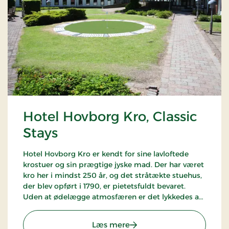
Hotel Hovborg Kro, Classic
Stays
Hotel Hovborg Kro er kendt for sine lavloftede
krostuer og sin prægtige jyske mad. Der har været
kro her i mindst 250 år, og det stråtækte stuehus,
der blev opført i 1790, er pietetsfuldt bevaret.
Uden at ødelægge atmosfæren er det lykkedes at
”indbygge” de moderne faciliteter, som nutidens
gæster sætter pris på.
: Hotel Hovborg Kro, Classi
Læs mere