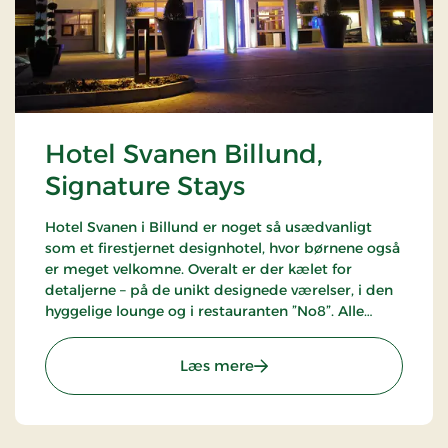
Hotel Svanen Billund,
Signature Stays
Hotel Svanen i Billund er noget så usædvanligt
som et firestjernet designhotel, hvor børnene også
er meget velkomne. Overalt er der kælet for
detaljerne – på de unikt designede værelser, i den
hyggelige lounge og i restauranten ”No8”. Alle
gæster skal have en oplevelse så tæt på det
sublime som muligt.
: Hotel Svanen Billund, Si
Læs mere