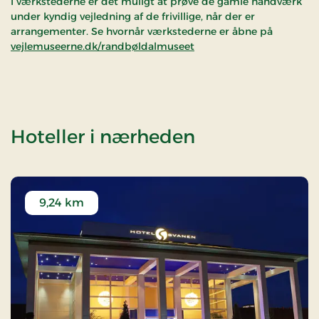
I værkstederne er det muligt at prøve de gamle håndværk
under kyndig vejledning af de frivillige, når der er
arrangementer. Se hvornår værkstederne er åbne på
vejlemuseerne.dk/randbøldalmuseet
af Randbøld
Hoteller i nærheden
9,24 km