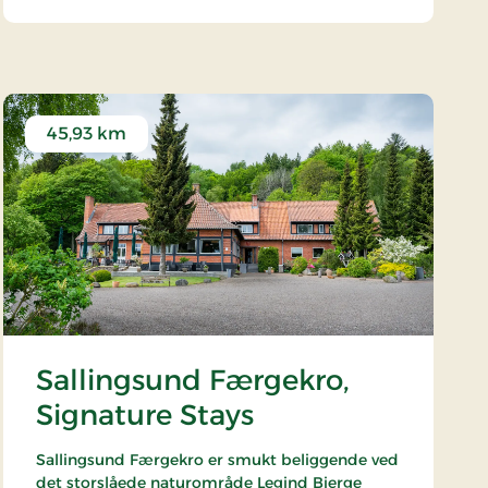
45,93 km
Sallingsund Færgekro,
Signature Stays
Sallingsund Færgekro er smukt beliggende ved
det storslåede naturområde Legind Bjerge