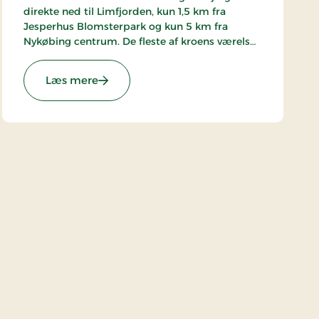
direkte ned til Limfjorden, kun 1,5 km fra
Jesperhus Blomsterpark og kun 5 km fra
Nykøbing centrum. De fleste af kroens værelser
har terrasse/balkon med udsigt over fjorden.
Kroen er kendt for sit køkken og et meget stort
: Sallingsund Færgekro, Signature Stays
Læs mere
vinudbud.