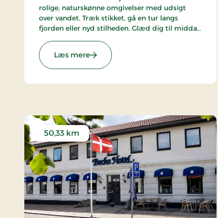
rolige, naturskønne omgivelser med udsigt
over vandet. Træk stikket, gå en tur langs
fjorden eller nyd stilheden. Glæd dig til middag
i panoramarestauranten, en afslappende aften
med en drink og måske et spil pool. Et ophold
: Hotel Pinenhus, Signature Stays
Læs mere
med ro, udsigt og tid til det, der betyder mest.
50,33 km