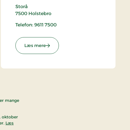
Storå
7500
Holstebro
Telefon: 9611 7500
: Storå
Læs mere
kker mange
1. oktober
er.
Læs