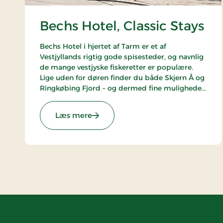
Bechs Hotel, Classic Stays
Bechs Hotel i hjertet af Tarm er et af
Vestjyllands rigtig gode spisesteder, og navnlig
de mange vestjyske fiskeretter er populære.
Lige uden for døren finder du både Skjern Å og
Ringkøbing Fjord – og dermed fine muligheder
for lystfiskeri, dejlige vandreture, badning og
fuglekiggeri.
: Bechs Hotel, Classic Stays
Læs mere