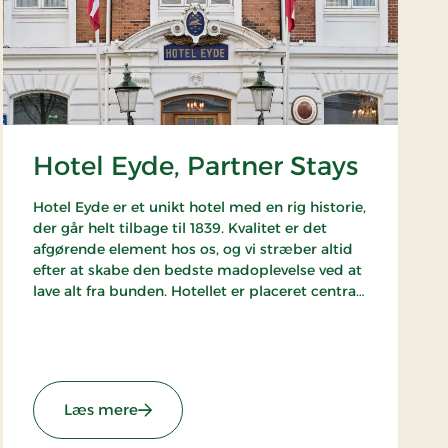
Hotel Eyde, Partner Stays
Hotel Eyde er et unikt hotel med en rig historie,
der går helt tilbage til 1839. Kvalitet er det
afgørende element hos os, og vi stræber altid
efter at skabe den bedste madoplevelse ved at
lave alt fra bunden. Hotellet er placeret centralt
og bekvemmeligt i Herning, og du har derfor
indre by som udgangspunkt.
Hotellet er en del af alliancen med BWH Hotels
- The Hotel Alliance.
: Hotel Eyde, Partner Stays
Læs mere