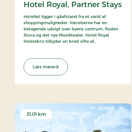
Hotel Royal, Partner Stays
Hotellet ligger i gåafstand fra et væld af
shoppingmuligheder. Værelserne har en
betagende udsigt over byens centrum, floden
Stora og det nye Musikteater. Hotel Royal
Holstebro tilbyder en bred vifte af
opholdsmuligheder, herunder golfophold og
kulturophold, der kan tilpasses efter gæsternes
præferencer.
Hotellet er en del af alliancen med BWH Hotels
: Hotel Royal, Partner Stays
Læs mere
- The Hotel Alliance.
31,01 km