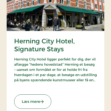
Herning City Hotel,
Signature Stays
Herning City Hotel ligger perfekt for dig, der vil
aflægge ”hedens hovedstad” Herning et besøg
– uanset om formålet er for at holde fri fra
hverdagen i et par dage, at besøge en udstilling
på byens spændende kunstmuseer eller få en
dejlig madoplevelse på den kendte Brdr. Price
restaurant.
ture Stays
: Herning City Hotel, Signature Stays
Læs mere