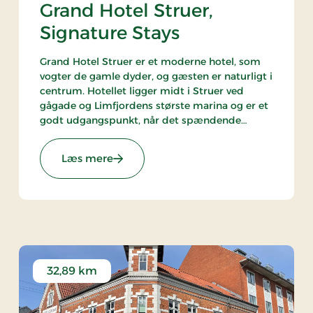
Grand Hotel Struer,
Signature Stays
Grand Hotel Struer er et moderne hotel, som
vogter de gamle dyder, og gæsten er naturligt i
centrum. Hotellet ligger midt i Struer ved
gågade og Limfjordens største marina og er et
godt udgangspunkt, når det spændende
Limfjordsland skal udforskes. Der er kun 35 km
til det brusende Vesterhav
: Grand Hotel Struer, Signature Stays
Læs mere
32,89 km