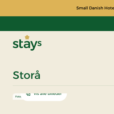
Small Danish Hotel
Stays
Storå
Vis alle billeder
Foto: Destination Nordvestkysten