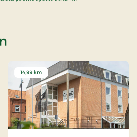
af Storå
en
14,99 km