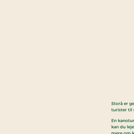
Storå er g
turister ti
En kanotur 
kan du lej
mere om ka