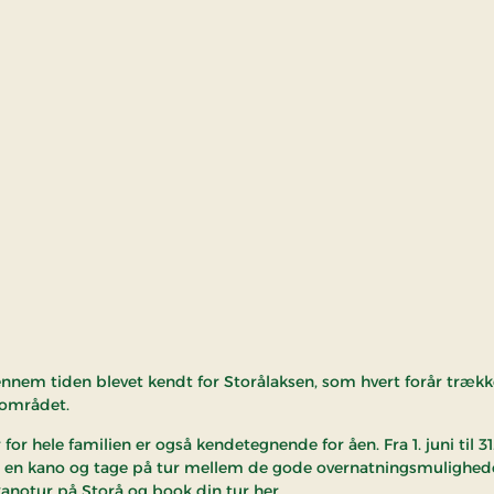
ennem tiden blevet kendt for Storålaksen, som hvert forår træ
l området.
for hele familien er også kendetegnende for åen. Fra 1. juni til 3
e en kano og tage på tur mellem de gode overnatningsmulighed
notur på Storå og book din tur her