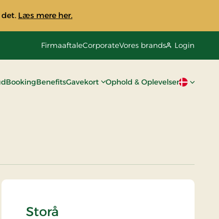
 det.
Læs mere her.
Firmaaftale
Corporate
Vores brands
Login
ud
Booking
Benefits
Gavekort
Ophold & Oplevelser
Aktivt spro
Storå