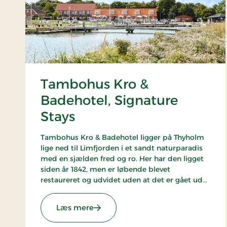
Tambohus Kro &
Badehotel, Signature
Stays
Tambohus Kro & Badehotel ligger på Thyholm
lige ned til Limfjorden i et sandt naturparadis
med en sjælden fred og ro. Her har den ligget
siden år 1842, men er løbende blevet
restaureret og udvidet uden at det er gået ud
over hyggen og den traditionelle
kroatmosfære. Ideel til cykelferie, fisketure og
: Tambohus Kro & Badehotel, Signa
Læs mere
vandreture.