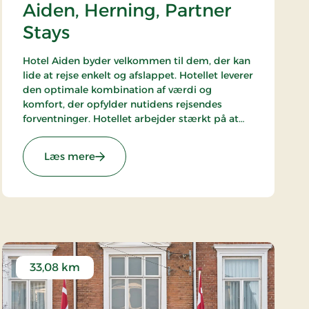
Aiden, Herning, Partner
Stays
Hotel Aiden byder velkommen til dem, der kan
lide at rejse enkelt og afslappet. Hotellet leverer
den optimale kombination af værdi og
komfort, der opfylder nutidens rejsendes
forventninger. Hotellet arbejder stærkt på at
være i front blandt overnatningsvirksomheder
med teknologiske løsninger.
: Aiden, Herning, Partner Stays
Læs mere
Hotellet er en del af alliancen med BWH Hotels
- The Hotel Alliance.
33,08 km