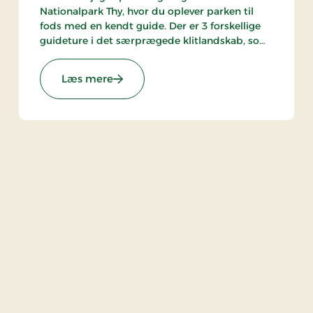
Nationalpark Thy, hvor du oplever parken til
fods med en kendt guide. Der er 3 forskellige
guideture i det særprægede klitlandskab, som
alle indeholder noget forskelligt, og turen du
kommer på, afhænger af datoen for opholdet.
: Hotel Thinggaard, Signature Stays
Læs mere