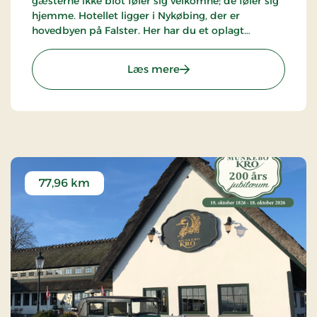
gæsterne ikke blot føler sig velkomne; de føler sig
hjemme. Hotellet ligger i Nykøbing, der er
hovedbyen på Falster. Her har du et oplagt
udgangspunkt for en ferie eller et weekendophold
på Sydhavsøerne.
: Hotel Falster, Signature 
Læs mere
77,96 km