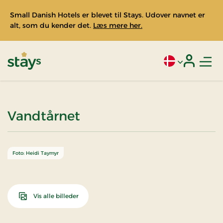
Small Danish Hotels er blevet til Stays. Udover navnet er
alt, som du kender det.
Læs mere her.
Men
Aktivt sprog: Da
Login
Stays
Vandtårnet
Foto: Heidi Taymyr
Vis alle billeder