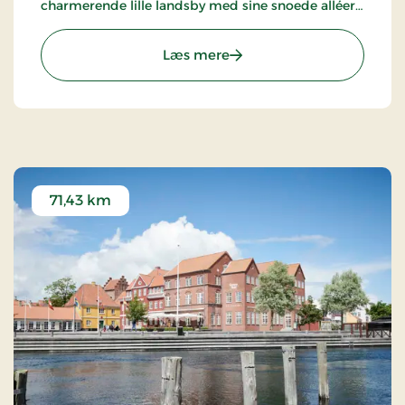
charmerende lille landsby med sine snoede alléer,
frodige planter og en indbydende atmosfære.
Hotellet er en del af alliancen med BWH Hotels -
: Hotel Hillerød, Partner St
Læs mere
The Hotel Alliance.
71,43 km