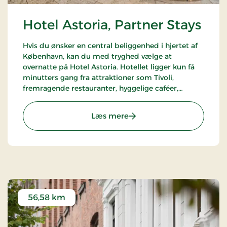
Hotel Astoria, Partner Stays
Hvis du ønsker en central beliggenhed i hjertet af
København, kan du med tryghed vælge at
overnatte på Hotel Astoria. Hotellet ligger kun få
minutters gang fra attraktioner som Tivoli,
fremragende restauranter, hyggelige caféer,
Strøget og mange andre fantastiske oplevelser.
Hotellet er en del af alliancen med BWH Hotels -
: Hotel Astoria, Partner St
Læs mere
The Hotel Alliance.
56,58 km