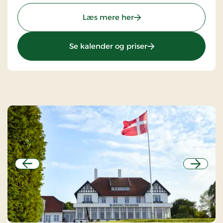
: Birksø Hotels Ry, Signa
Læs mere her
: Birksø Hotels Ry, S
Se kalender og priser
Forrige
Næste