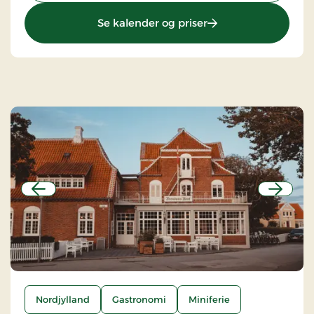
: Strandhotellet Blo
Se kalender og priser
Forrige
Næste
Nordjylland
Gastronomi
Miniferie