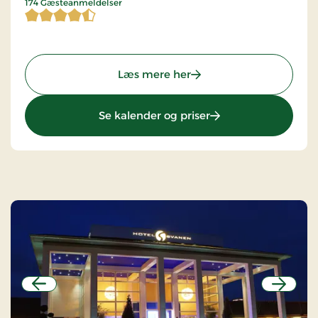
4,698276 af 5 stjerner
174 Gæsteanmeldelser
: Purhus Kro, Classic Sta
Læs mere her
: Purhus Kro, Classic
Se kalender og priser
Forrige
Næste