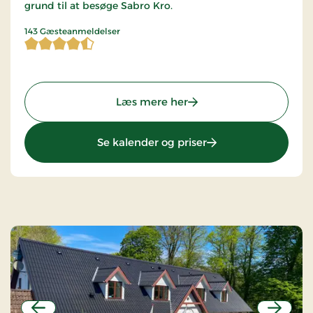
grund til at besøge Sabro Kro.
4,821678 af 5 stjerner
143 Gæsteanmeldelser
: Montra Hotel Sabro Kro
Læs mere her
: Montra Hotel Sabro
Se kalender og priser