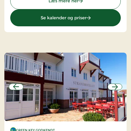
: Hotel Troense, Signatu
Læs mere her
: Hotel Troense, Sign
Se kalender og priser
Forrige
Næste
GREEN KEY GODKENDT