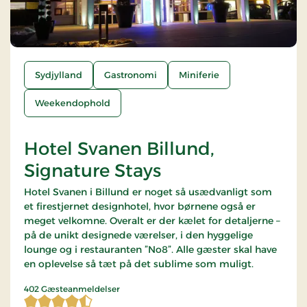
Sydjylland
Gastronomi
Miniferie
Weekendophold
Hotel Svanen Billund,
Signature Stays
Hotel Svanen i Billund er noget så usædvanligt som
et firestjernet designhotel, hvor børnene også er
meget velkomne. Overalt er der kælet for detaljerne –
på de unikt designede værelser, i den hyggelige
lounge og i restauranten ”No8”. Alle gæster skal have
en oplevelse så tæt på det sublime som muligt.
4,267413 af 5 stjerner
402 Gæsteanmeldelser