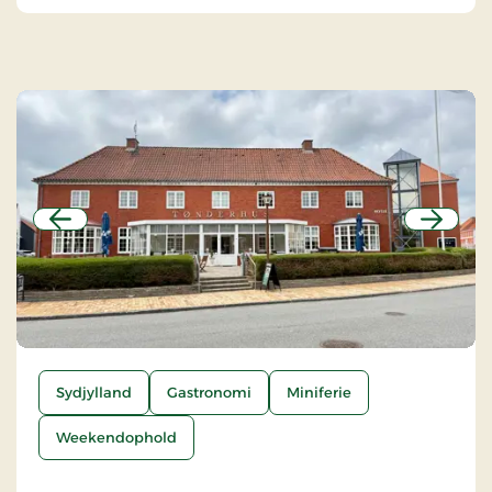
Forrige
Næste
Sydjylland
Gastronomi
Miniferie
Weekendophold