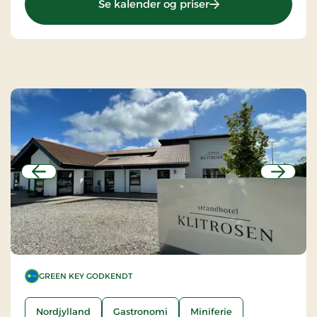
: Montra Odder Parkh
Se kalender og priser
Forrige
Næste
GREEN KEY GODKENDT
Nordjylland
Gastronomi
Miniferie