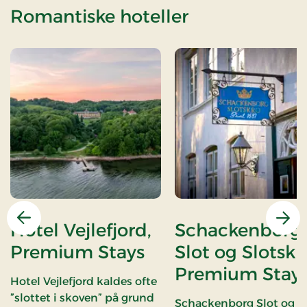
Romantiske hoteller
Forrige
Næs
Hotel Vejlefjord,
Schackenborg
Premium Stays
Slot og Slotskr
Premium Stay
Hotel Vejlefjord kaldes ofte
”slottet i skoven” på grund
Schackenborg Slot og