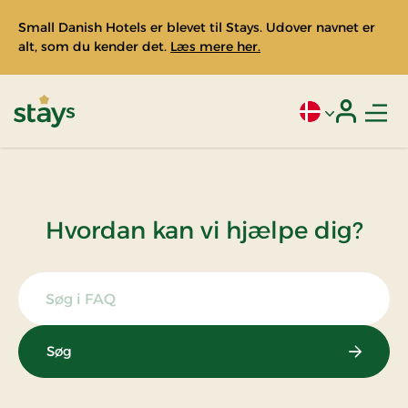
Small Danish Hotels er blevet til Stays. Udover navnet er
alt, som du kender det.
Læs mere her.
Men
Aktivt sprog: Da
Login
Stays
Hvordan kan vi hjælpe dig?
Søg i FAQ
Søg