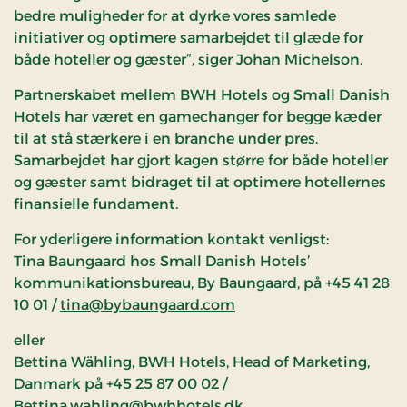
bedre muligheder for at dyrke vores samlede
initiativer og optimere samarbejdet til glæde for
både hoteller og gæster”, siger Johan Michelson.
Partnerskabet mellem BWH Hotels og Small Danish
Hotels har været en gamechanger for begge kæder
til at stå stærkere i en branche under pres.
Samarbejdet har gjort kagen større for både hoteller
og gæster samt bidraget til at optimere hotellernes
finansielle fundament.
For yderligere information kontakt venligst:
Tina Baungaard hos Small Danish Hotels’
kommunikationsbureau, By Baungaard, på +45 41 28
10 01 /
tina@bybaungaard.com
eller
Bettina Wähling, BWH Hotels, Head of Marketing,
Danmark på +45 25 87 00 02 /
Bettina.wahling@bwhhotels.dk