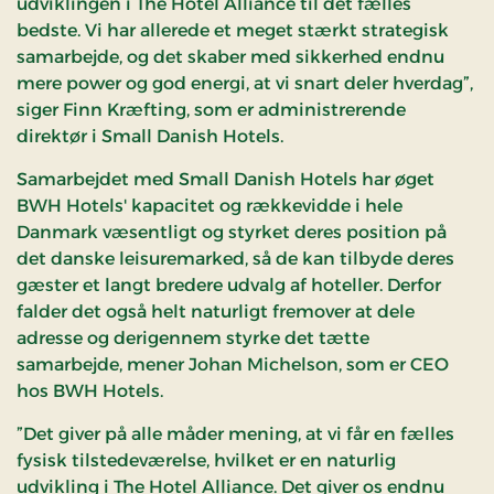
udviklingen i The Hotel Alliance til det fælles
bedste. Vi har allerede et meget stærkt strategisk
samarbejde, og det skaber med sikkerhed endnu
mere power og god energi, at vi snart deler hverdag”,
siger Finn Kræfting, som er administrerende
direktør i Small Danish Hotels.
Samarbejdet med Small Danish Hotels har øget
BWH Hotels' kapacitet og rækkevidde i hele
Danmark væsentligt og styrket deres position på
det danske leisuremarked, så de kan tilbyde deres
gæster et langt bredere udvalg af hoteller. Derfor
falder det også helt naturligt fremover at dele
adresse og derigennem styrke det tætte
samarbejde, mener Johan Michelson, som er CEO
hos BWH Hotels.
”Det giver på alle måder mening, at vi får en fælles
fysisk tilstedeværelse, hvilket er en naturlig
udvikling i The Hotel Alliance. Det giver os endnu