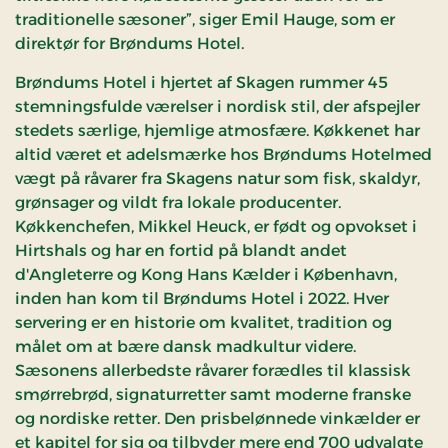
traditionelle sæsoner”, siger Emil Hauge, som er
direktør for Brøndums Hotel.
Brøndums Hotel i hjertet af Skagen rummer 45
stemningsfulde værelser i nordisk stil, der afspejler
stedets særlige, hjemlige atmosfære. Køkkenet har
altid været et adelsmærke hos Brøndums Hotelmed
vægt på råvarer fra Skagens natur som fisk, skaldyr,
grønsager og vildt fra lokale producenter.
Køkkenchefen, Mikkel Heuck, er født og opvokset i
Hirtshals og har en fortid på blandt andet
d'Angleterre og Kong Hans Kælder i København,
inden han kom til Brøndums Hotel i 2022. Hver
servering er en historie om kvalitet, tradition og
målet om at bære dansk madkultur videre.
Sæsonens allerbedste råvarer forædles til klassisk
smørrebrød, signaturretter samt moderne franske
og nordiske retter. Den prisbelønnede vinkælder er
et kapitel for sig og tilbyder mere end 700 udvalgte