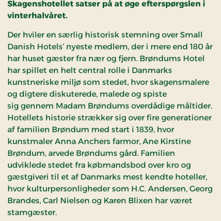
Skagenshotellet satser på at øge efterspørgslen i
vinterhalvåret.
Der hviler en særlig historisk stemning over Small
Danish Hotels’ nyeste medlem, der i mere end 180 år
har huset gæster fra nær og fjern. Brøndums Hotel
har spillet en helt central rolle i Danmarks
kunstneriske miljø som stedet, hvor skagensmalere
og digtere diskuterede, malede og spiste
sig gennem Madam Brøndums overdådige måltider.
Hotellets historie strækker sig over fire generationer
af familien Brøndum med start i 1839, hvor
kunstmaler Anna Anchers farmor, Ane Kirstine
Brøndum, arvede Brøndums gård. Familien
udviklede stedet fra købmandsbod over kro og
gæstgiveri til et af Danmarks mest kendte hoteller,
hvor kulturpersonligheder som H.C. Andersen, Georg
Brandes, Carl Nielsen og Karen Blixen har været
stamgæster.