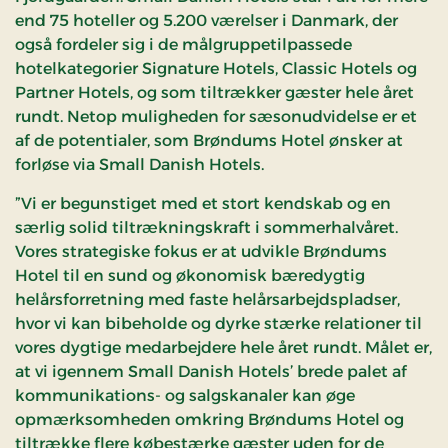
end 75 hoteller og 5.200 værelser i Danmark, der
også fordeler sig i de målgruppetilpassede
hotelkategorier Signature Hotels, Classic Hotels og
Partner Hotels, og som tiltrækker gæster hele året
rundt. Netop muligheden for sæsonudvidelse er et
af de potentialer, som Brøndums Hotel ønsker at
forløse via Small Danish Hotels.
”Vi er begunstiget med et stort kendskab og en
særlig solid tiltrækningskraft i sommerhalvåret.
Vores strategiske fokus er at udvikle Brøndums
Hotel til en sund og økonomisk bæredygtig
helårsforretning med faste helårsarbejdspladser,
hvor vi kan bibeholde og dyrke stærke relationer til
vores dygtige medarbejdere hele året rundt. Målet er,
at vi igennem Small Danish Hotels’ brede palet af
kommunikations- og salgskanaler kan øge
opmærksomheden omkring Brøndums Hotel og
tiltrække flere købestærke gæster uden for de