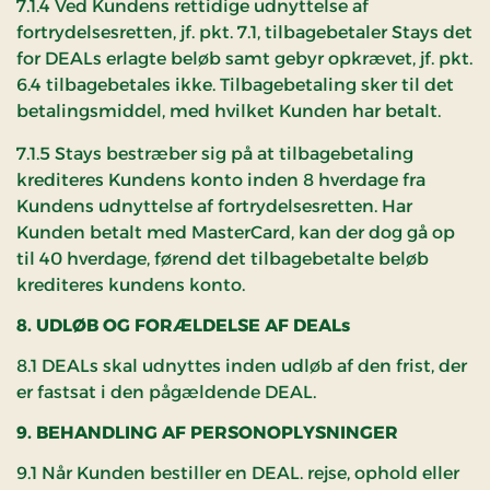
7.1.4 Ved Kundens rettidige udnyttelse af
fortrydelsesretten, jf. pkt. 7.1, tilbagebetaler Stays det
for DEALs erlagte beløb samt gebyr opkrævet, jf. pkt.
6.4 tilbagebetales ikke. Tilbagebetaling sker til det
betalingsmiddel, med hvilket Kunden har betalt.
7.1.5 Stays bestræber sig på at tilbagebetaling
krediteres Kundens konto inden 8 hverdage fra
Kundens udnyttelse af fortrydelsesretten. Har
Kunden betalt med MasterCard, kan der dog gå op
til 40 hverdage, førend det tilbagebetalte beløb
krediteres kundens konto.
8. UDLØB OG FORÆLDELSE AF DEALs
8.1 DEALs skal udnyttes inden udløb af den frist, der
er fastsat i den pågældende DEAL.
9. BEHANDLING AF PERSONOPLYSNINGER
9.1 Når Kunden bestiller en DEAL. rejse, ophold eller