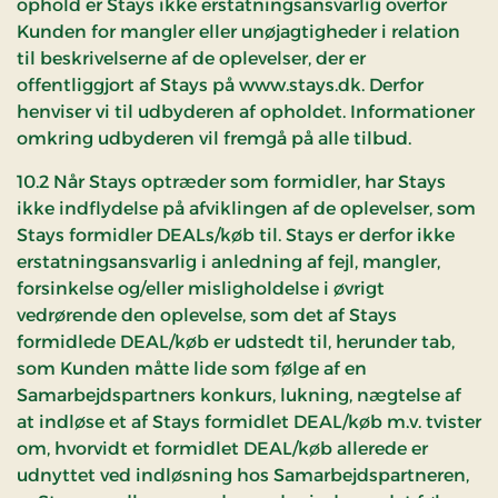
ophold er Stays ikke erstatningsansvarlig overfor
Kunden for mangler eller unøjagtigheder i relation
til beskrivelserne af de oplevelser, der er
offentliggjort af Stays på www.stays.dk. Derfor
henviser vi til udbyderen af opholdet. Informationer
omkring udbyderen vil fremgå på alle tilbud.
10.2 Når Stays optræder som formidler, har Stays
ikke indflydelse på afviklingen af de oplevelser, som
Stays formidler DEALs/køb til. Stays er derfor ikke
erstatningsansvarlig i anledning af fejl, mangler,
forsinkelse og/eller misligholdelse i øvrigt
vedrørende den oplevelse, som det af Stays
formidlede DEAL/køb er udstedt til, herunder tab,
som Kunden måtte lide som følge af en
Samarbejdspartners konkurs, lukning, nægtelse af
at indløse et af Stays formidlet DEAL/køb m.v. tvister
om, hvorvidt et formidlet DEAL/køb allerede er
udnyttet ved indløsning hos Samarbejdspartneren,