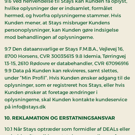
9.6 Ved henvendelse til Stays kan Kunden få oplyst,
hvilke oplysninger der er indsamlet, formålet
hermed, og hvorfra oplysningerne stammer. Hvis
Kunden mener, at Stays misbruger Kundens
personoplysninger, kan Kunden gøre indsigelse
mod behandlingen af oplysningerne.
9.7 Den dataansvarlige er Stays F.M.B.A., Vejlevej 16,
8700 Horsens, CVR 30035615 9.8 Idemia, Tørringvej
13-15, 2610 Rødovre er databehandler, CVR 67096916
9.9 Data på Kunden kan rekvireres, samt slettes,
under ”Min Profil”. Hvis Kunden ønsker adgang til de
oplysninger, som er registreret hos Stays, eller hvis
Kunden ønsker at foretage ændringer i
oplysningerne, skal Kunden kontakte kundeservice
på info@stays.dk
10. REKLAMATION OG ERSTATNINGSANSVAR
10.1 Når Stays optræder som formidler af DEALs eller