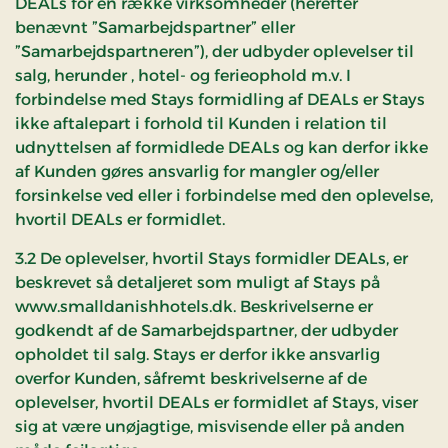
DEALs for en række virksomheder (herefter
benævnt ”Samarbejdspartner” eller
”Samarbejdspartneren”), der udbyder oplevelser til
salg, herunder , hotel- og ferieophold m.v. I
forbindelse med Stays formidling af DEALs er Stays
ikke aftalepart i forhold til Kunden i relation til
udnyttelsen af formidlede DEALs og kan derfor ikke
af Kunden gøres ansvarlig for mangler og/eller
forsinkelse ved eller i forbindelse med den oplevelse,
hvortil DEALs er formidlet.
3.2 De oplevelser, hvortil Stays formidler DEALs, er
beskrevet så detaljeret som muligt af Stays på
www.smalldanishhotels.dk. Beskrivelserne er
godkendt af de Samarbejdspartner, der udbyder
opholdet til salg. Stays er derfor ikke ansvarlig
overfor Kunden, såfremt beskrivelserne af de
oplevelser, hvortil DEALs er formidlet af Stays, viser
sig at være unøjagtige, misvisende eller på anden