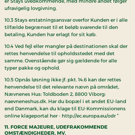
er Stays uvedkommende, med mindre andet følger
ufravigelig lovgivning.
10.3 Stays erstatningsansvar overfor Kunden er i alle
tilfælde begrænset til et beløb svarende til den
betaling, Kunden har erlagt for sit køb.
10.4 Ved fejl eller mangler på destinationen skal der
rettes henvendelse til opholdsstedet med det
samme. Ovenstående gør sig gældende for alle
typer pakke og ophold.
10.5 Opnås løsning ikke jf. pkt. 14.6 kan der rettes
henvendelse til det relevante nævn på området,
Nævnenes Hus: Toldboden 2, 8800 Viborg:
naevneneshus.dk. Har du bopæl i et andet EU-land
end Danmark, kan du klage til EU-Kommissionens
online klageportal her - http://ec.europa.eu/odr ”
11. FORCE MAJEURE, UDEFRAKOMMENDE
OMSTÆNDIGHEDER, MV.