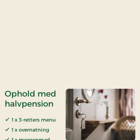
Ophold med
halvpension
1 x 3-retters menu
1 x overnatning
1 x morgenmad