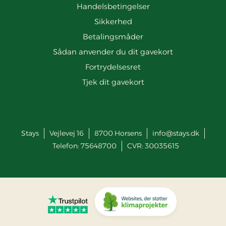
Handelsbetingelser
Sikkerhed
Betalingsmåder
Sådan anvender du dit gavekort
Fortrydelsesret
Tjek dit gavekort
Stays
Vejlevej 16
8700
Horsens
info@stays.dk
Telefon:
75648700
CVR: 30035615
Gå til Trustpilot