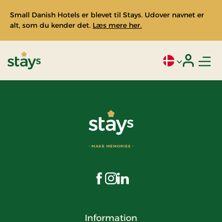
Small Danish Hotels er blevet til Stays. Udover navnet er
alt, som du kender det.
Læs mere her.
Men
Aktivt sprog: Da
Login
Stays
Besøg os på Facebook
Besøg os på Instagram
Besøg os på LinkedIn
Information