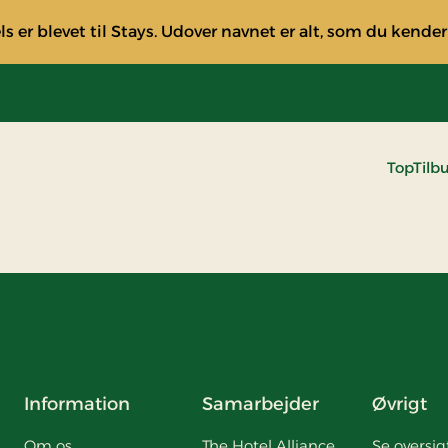
s er blevet til Stays. Udover navnet er alt, som du kender
TopTilb
Information
Samarbejder
Øvrigt
Om os
The Hotel Alliance
Se oversig