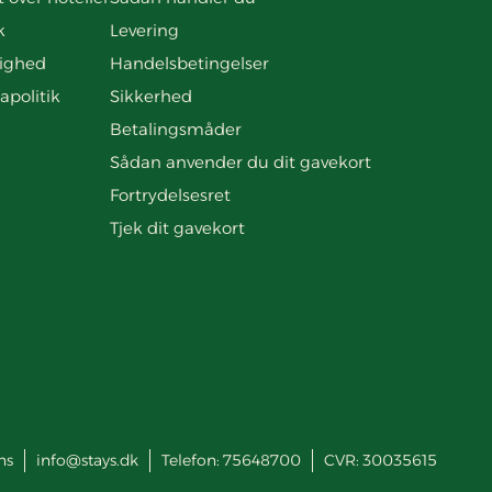
k
Levering
ighed
Handelsbetingelser
apolitik
Sikkerhed
Betalingsmåder
Sådan anvender du dit gavekort
Fortrydelsesret
Tjek dit gavekort
ns
info@stays.dk
Telefon:
75648700
CVR: 30035615