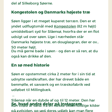
del af Silkeborg Søerne.
Kongestolen og Danmarks højeste træ
Søen ligger i et meget kuperet terræn. Den er et
yndet udflugtsmål med
Kongestolen
(82 m højt)
umiddelbart syd for Slåensø, hvorfra der er en flot
udsigt ud over søen. Lige i nærheden står
Danmarks højeste træ, en douglasgran, der er over
50 meter højt.
Du må gerne bade i søen - og den er så ren, at du
også kan drikke af den.
En sø med historie
Søen er opstemmet cirka 2 meter for i sin tid at
udnytte vandkraften, der har drevet både en
benmølle, et savværk og en træskofabrik ved
udløbet til Millingbæk.
Slåensø når en dybde af op til 12 meter. Den har
Se, hvad andre deler på Instagram
kun tilløb af vand fra en række okkerholdige kilder
på sydsiden, og ved deres udløb kan man flere