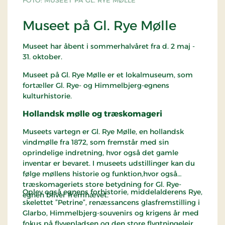
FOTO: MUSEET PÅ GL. RYE MØLLE
Museet på Gl. Rye Mølle
Museet har åbent i sommerhalvåret fra d. 2 maj -
31. oktober.
Museet på Gl. Rye Mølle er et lokalmuseum, som
fortæller Gl. Rye- og Himmelbjerg-egnens
kulturhistorie.
Hollandsk mølle og træskomageri
Museets vartegn er Gl. Rye Mølle, en hollandsk
vindmølle fra 1872, som fremstår med sin
oprindelige indretning, hvor også det gamle
inventar er bevaret. I museets udstillinger kan du
følge møllens historie og funktion,hvor også
træskomageriets store betydning for Gl. Rye-
Oplev også egnens forhistorie, middelalderens Rye,
egnen bliver fremhævet.
skelettet ”Petrine”, renæssancens glasfremstilling i
Glarbo, Himmelbjerg-souvenirs og krigens år med
fokus på flyvepladsen og den store flygtningelejr