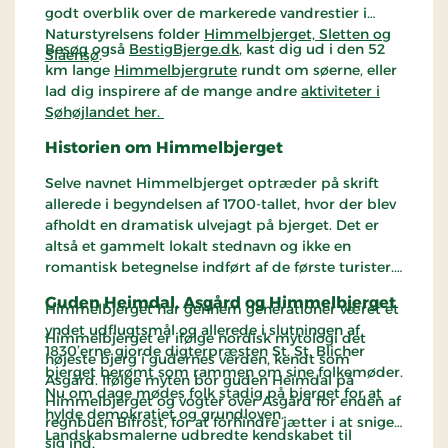
godt overblik over de markerede vandrestier i
Naturstyrelsens folder
Himmelbjerget, Sletten og
Besøg også
BestigBjerge.dk
, kast dig ud i den 52
Slåensø
.
km lange
Himmelbjergrute
rundt om søerne, eller
lad dig inspirere af de mange andre
aktiviteter i
Søhøjlandet her.
Historien om Himmelbjerget
Selve navnet Himmelbjerget optræder på skrift
allerede i begyndelsen af 1700-tallet, hvor der blev
afholdt en dramatisk ulvejagt på bjerget. Det er
altså et gammelt lokalt stednavn og ikke en
romantisk betegnelse indført af de første turister.
Guden Heimdal, Asgård og Himmelbjerget
Himmelbjerget har gennem generationer været et
yndet udflugtsmål og allerede i slutningen af
Himmelbjerget er ifølge nordisk mytologi det
1830’erne gjorde digterpræsten St. St. Blicher
højeste bjerg i gudernes verden, kendt som
bjerget berømt som rammen om sine folkemøder.
Asgård. Ifølge myten bor guden Heimdal på
Nu om dage mødes folk stadig på bjerget for at
Himmelbjerget og vogter over Asgård for enden af
hylde demokratiet og grundloven.
regnbuen Bifrost, for at forhindre jætter i at snige
Landskabsmalerne udbredte kendskabet til
sig ind.