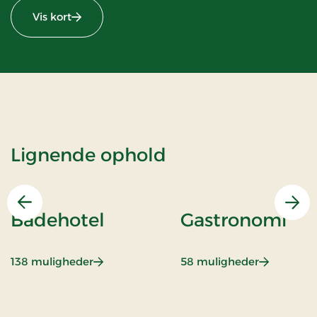
Vis kort
Lignende ophold
Forrige
Næs
Badehotel
Gastronomi
: Badehotel
: Gastrono
138 muligheder
58 muligheder