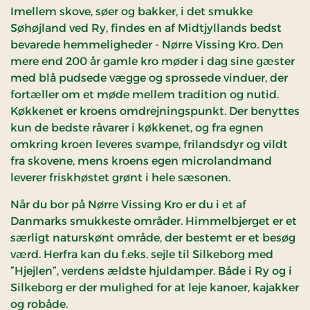
Imellem skove, søer og bakker, i det smukke
Søhøjland ved Ry, findes en af Midtjyllands bedst
bevarede hemmeligheder - Nørre Vissing Kro. Den
mere end 200 år gamle kro møder i dag sine gæster
med blå pudsede vægge og sprossede vinduer, der
fortæller om et møde mellem tradition og nutid.
Køkkenet er kroens omdrejningspunkt. Der benyttes
kun de bedste råvarer i køkkenet, og fra egnen
omkring kroen leveres svampe, frilandsdyr og vildt
fra skovene, mens kroens egen microlandmand
leverer friskhøstet grønt i hele sæsonen.
Når du bor på Nørre Vissing Kro er du i et af
Danmarks smukkeste områder. Himmelbjerget er et
særligt naturskønt område, der bestemt er et besøg
værd. Herfra kan du f.eks. sejle til Silkeborg med
”Hjejlen”, verdens ældste hjuldamper. Både i Ry og i
Silkeborg er der mulighed for at leje kanoer, kajakker
og robåde.