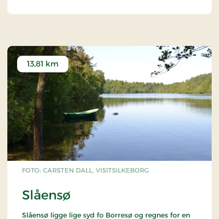
13,81 km
FOTO: CARSTEN DALL, VISITSILKEBORG
Slåensø
Slåensø ligge lige syd fo Borresø og regnes for en