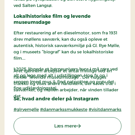
ved Salten Langsø.
Lokalhistoriske film og levende
museumsdage
Efter restaurering af en dieselmotor, som fra 1931
drev møllens savværk, kan du også opleve et
autentisk, historisk savværksmiljø på Gl. Rye Mølle,
og i museets ”biograf” kan du se lokalhistoriske
film.
I 2025 åbnede et børneunivers hvor I må røre ved
Året igennem arbejder et antal frivillige ved en
alt og lege med alt i udstillingen. Hop fx op i
række ”levende museumsdage”. Der hugges
sengen (med mus i), find natpotten og prøv det
træsko og vises andre håndværk, der saves træ i
fine udklædningstøj.
savværket, og møllen arbejder, når vinden tillader
det.
Se, hvad andre deler på Instagram
#glryemølle
#danmarkssmukkeste
#visitdanmarkssmukk
: Museet på Gl. Rye Mølle
Læs mere