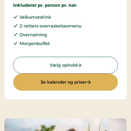
Inkluderer pr. person pr. nat:
Velkomstdrink
2-retters overraskelsesmenu
Overnatning
Morgenbuffet
: Kroophold
Vælg ophold
: Kroophold
Se kalender og priser