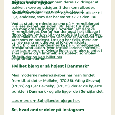
stedets herligheder gennem deres skildringer af
Sejltur med Hjejlen
bakker, skove og udsigter. Siden kom ølboder,
Kombinér oplevelsen med en tur i en af
pavilionner, hotel, iskiosker og souvenirbutikker til.
Hjejlebådene, som det har været skik siden 1861.
Ved at studere mindestenene på Himmelbjerget
Hjejleselskabet
har siden 1861 sejlet turister til
kan man også få indsigt i, hvordan Det danske
Himmelbjerget. Derfor har der også helt tilbage i
Riges Grundlov blev til – og endda få historien lige i
1800 tallet eksisteret souvenirboder på stedet. Det
øret som en podcast. Læs og hør f.eks. mere om
var dengang en udløber af lokalområdets
St. St. Blichers mindesmærke
på Himmelbjerget,
træskoproduktion, hvor træskokarlene snittede
eller læs mere om
Kvinde Egen,
som blev plantet i
små figurer og "Himmelbjergstokke", som blev
1915.
Se sejltider og køb billet her
solgt til turisterne.
Hvilket bjerg er så højest i Danmark?
Med moderne måleredskaber har man fundet
frem til, at det er Møllehøj (170,86), Yding Skovhøj
(170,77) og Ejer Bavnehøj (170,35), der er de højeste
punkter i Danmark - og alle ligger de i Søhøjlandet.
Læs mere om Søhøjlandes bjerge her.
Se, hvad andre deler på Instagram