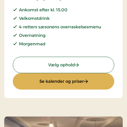
Ankomst efter kl. 15.00
Velkomstdrink
4-retters sæsonens overraskelsesmenu
Overnatning
Morgenmad
: Sæsonophold
Vælg ophold
: Sæsonophold
Se kalender og priser