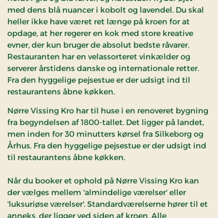
med dens blå nuancer i kobolt og lavendel. Du skal
heller ikke have været ret længe på kroen for at
opdage, at her regerer en kok med store kreative
evner, der kun bruger de absolut bedste råvarer.
Restauranten har en velassorteret vinkælder og
serverer årstidens danske og internationale retter.
Fra den hyggelige pejsestue er der udsigt ind til
restaurantens åbne køkken.
​Nørre Vissing Kro har til huse i en renoveret bygning
fra begyndelsen af 1800-tallet. Det ligger på landet,
men inden for 30 minutters kørsel fra Silkeborg og
Århus. Fra den hyggelige pejsestue er der udsigt ind
til restaurantens åbne køkken.
Når du booker et ophold på Nørre Vissing Kro kan
der vælges mellem 'almindelige værelser' eller
'luksuriøse værelser'​. Standardværelserne hører til et
anneks, der ligger ved siden af kroen. Alle