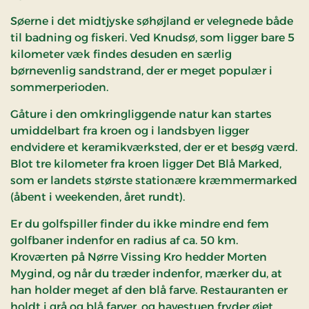
Søerne i det midtjyske søhøjland er velegnede både
til badning og fiskeri. Ved Knudsø, som ligger bare 5
kilometer væk findes desuden en særlig
børnevenlig sandstrand, der er meget populær i
sommerperioden.
Gåture i den omkringliggende natur kan startes
umiddelbart fra kroen og i landsbyen ligger
endvidere et keramikværksted, der er et besøg værd.
Blot tre kilometer fra kroen ligger Det Blå Marked,
som er landets største stationære kræmmermarked
(åbent i weekenden, året rundt).
Er du golfspiller finder du ikke mindre end fem
golfbaner indenfor en radius af ca. 50 km.
Kroværten på Nørre Vissing Kro hedder Morten
Mygind, og når du træder indenfor, mærker du, at
han holder meget af den blå farve. Restauranten er
holdt i grå og blå farver, og havestuen fryder øjet