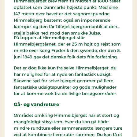
Himmelbjerget blev frem til midten af 1800-tallet
opfattet som Danmarks højeste punkt. Med sine
147 meter over havet er det sagnomspundne
Himmelbjerg bestemt også en imponerende
kæmpe, og den får tilføjet bjergromantik af den
stejle bakke ned mod den smukke
Julsø
.
På toppen af Himmelbjerget står
Himmelbjergtårnet
, der er 25 m højt og rejst som
minde over kong Frederik den syvende, der den 5.
juni 1849 gav det danske folk dets frie forfatning.
Det er dog ikke kun fra selve Himmelbjerget, du
har mulighed for at nyde en fantastisk udsigt.
Skovene syd for selve bjerget gemmer på flere
fantastiske udsigtspunkter og gode muligheder
for at komme væk fra de livlige besøgsområder.
Gå- og vandreture
Området omkring Himmelbjerget har et stort og
mangfoldigt stisystem, hvor du kan gå både
mindre rundture eller sammensætte længere ture
ved at kombinere flere ruter sammen. Du kan få et