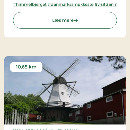
#himmelbjerget
#danmarkssmukkeste
#visitdanmarkss
: Himmelbjerget
Læs mere
10,65 km