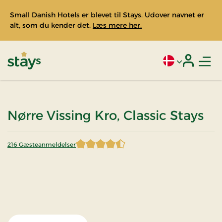
Small Danish Hotels er blevet til Stays. Udover navnet er
alt, som du kender det.
Læs mere her.
Men
Aktivt sprog: Da
Login
Stays
Nørre Vissing Kro, Classic Stays
216 Gæsteanmeldelser
4,215278 af 5 stjerner