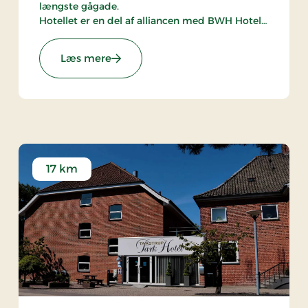
længste gågade.
Hotellet er en del af alliancen med BWH Hotels
- The Hotel Alliance.
: Hotel Hebron, Partner Stays
Læs mere
17 km