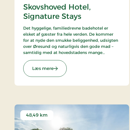
Skovshoved Hotel,
Signature Stays
Det hyggelige, familiedrevne badehotel er
elsket af gæster fra hele verden. De kommer
for at nyde den smukke beliggenhed, udsigten
over Øresund og naturligvis den gode mad –
samtidig med at hovedstadens mange
oplevelser er inden for behagelig rækkevidde.
: Skovshoved Hotel, Signature Stays
Læs mere
48,49 km