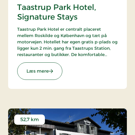
Taastrup Park Hotel,
Signature Stays
Taastrup Park Hotel er centralt placeret
mellem Roskilde og København og tæt på
motorvejen. Hotellet har egen gratis p-plads og
ligger kun 2 min. gang fra Taastrups Station,
restauranter og butikker. De komfortable
værelser og den lækre morgenbuffet gør, at
hotellet har mange glade stamgæster.
: Taastrup Park Hotel, Signature Stays
Læs mere
52,7 km