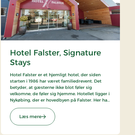
Hotel Falster, Signature
Stays
Hotel Falster er et hjemligt hotel, der siden
starten i 1986 har været familiedrevent. Det
betyder, at gæsterne ikke blot føler sig
velkomne; de føler sig hjemme. Hotellet ligger i
Nykøbing, der er hovedbyen på Falster. Her har
du et oplagt udgangspunkt for en ferie eller et
weekendophold på Sydhavsøerne.
: Hotel Falster, Signature Stays
Læs mere