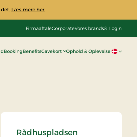
 det.
Læs mere her.
Firmaaftale
Corporate
Vores brands
Login
ud
Booking
Benefits
Gavekort
Ophold & Oplevelser
Aktivt spro
Rådhuspladsen