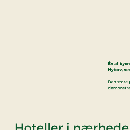
Én af byen
Nytorv, v
Den store 
demonstrat
Hoteller i nærhed