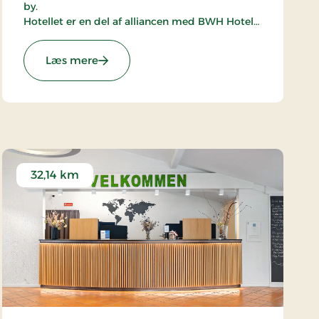
by.
Hotellet er en del af alliancen med BWH Hotels
- The Hotel Alliance.
: The Huxley Copenhagen, Partner Stays
Læs mere
32,14 km