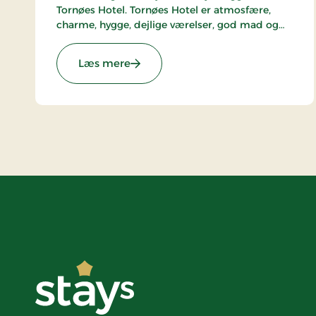
Tornøes Hotel. Tornøes Hotel er atmosfære,
charme, hygge, dejlige værelser, god mad og
ikke mindst en fantastisk udsigt.
: Tornøes Hotel, Signature Stays
Læs mere