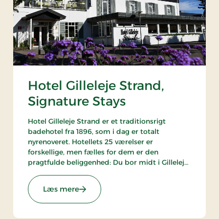
Hotel Gilleleje Strand,
Signature Stays
Hotel Gilleleje Strand er et traditionsrigt
badehotel fra 1896, som i dag er totalt
nyrenoveret. Hotellets 25 værelser er
forskellige, men fælles for dem er den
pragtfulde beliggenhed: Du bor midt i Gilleleje
– og samtidig kun et stenkast fra fiskerihavnens
maritime atmosfære og byens yndede
ys
: Hotel Gilleleje Strand, Signature Stays
Læs mere
badestrand.