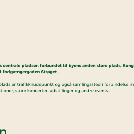
s centrale pladser, forbundet til byens anden store plads, Kon
ed fodgængergaden Strøget.
plads er trafikknudepunkt og også samlingssted i forbindelse 
ioner, store koncerter, udstillinger og andre events..
af Rådhuspladsen
en