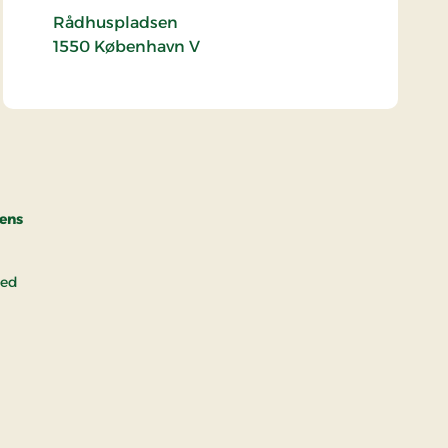
Rådhuspladsen
1550
København V
gens
med