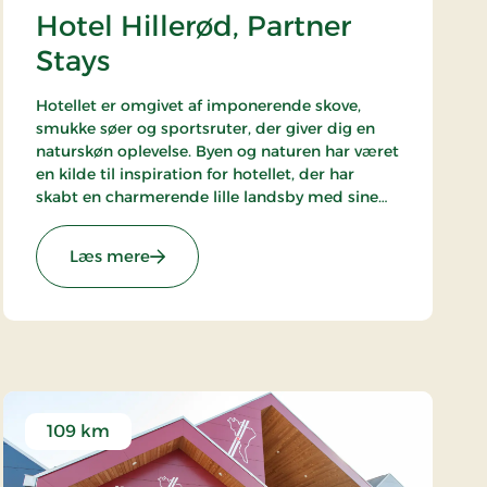
Hotel Hillerød, Partner
Stays
Hotellet er omgivet af imponerende skove,
smukke søer og sportsruter, der giver dig en
naturskøn oplevelse. Byen og naturen har været
en kilde til inspiration for hotellet, der har
skabt en charmerende lille landsby med sine
snoede alléer, frodige planter og en
indbydende atmosfære.
: Hotel Hillerød, Partner Stays
Læs mere
Hotellet er en del af alliancen med BWH Hotels
- The Hotel Alliance.
109 km