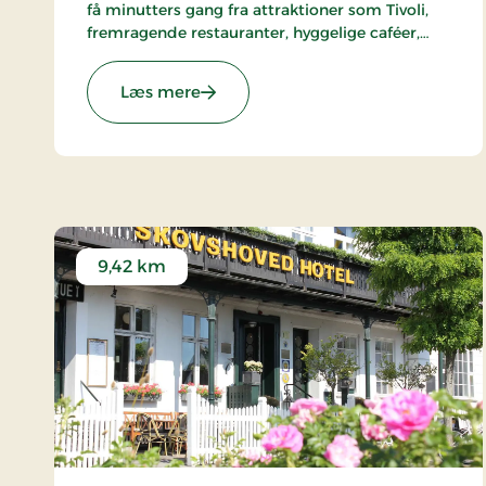
få minutters gang fra attraktioner som Tivoli,
fremragende restauranter, hyggelige caféer,
Strøget og mange andre fantastiske oplevelser.
Hotellet er en del af alliancen med BWH Hotels
: Hotel Astoria, Partner Stays
Læs mere
- The Hotel Alliance.
9,42 km