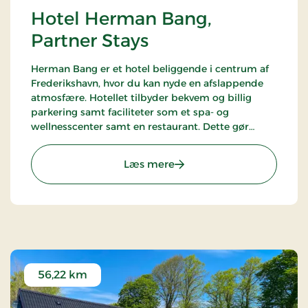
Hotel Herman Bang,
Partner Stays
Herman Bang er et hotel beliggende i centrum af
Frederikshavn, hvor du kan nyde en afslappende
atmosfære. Hotellet tilbyder bekvem og billig
parkering samt faciliteter som et spa- og
wellnesscenter samt en restaurant. Dette gør
Herman Bang til det ideelle valg for dit næste
ophold i Frederikshavn. Hotellet er en del af
: Hotel Herman Bang, Part
Læs mere
alliancen med BWH Hotels - The Hotel Alliance.
56,22 km