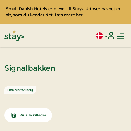
Small Danish Hotels er blevet til Stays. Udover navnet er
alt, som du kender det.
Læs mere her.
Men
Aktivt sprog: Da
Login
Stays
Signalbakken
Foto: VisitAalborg
Vis alle billeder