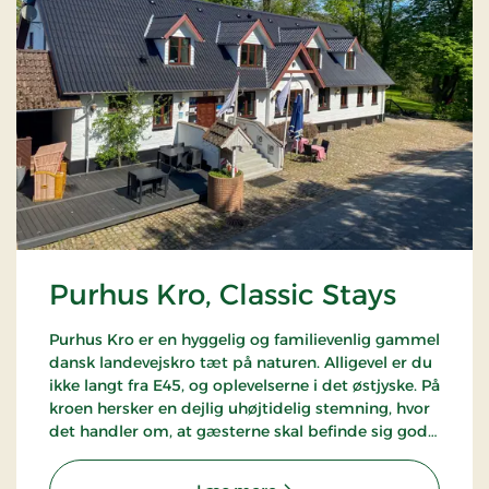
Purhus Kro, Classic Stays
Purhus Kro er en hyggelig og familievenlig gammel
dansk landevejskro tæt på naturen. Alligevel er du
ikke langt fra E45, og oplevelserne i det østjyske. På
kroen hersker en dejlig uhøjtidelig stemning, hvor
det handler om, at gæsterne skal befinde sig godt.
I kroens hyggelige restaurant serveres
"gammeldaws" kromad.