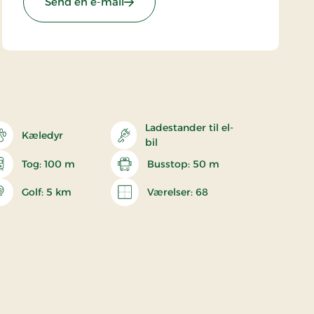
Send en e-mail
Ladestander til el-
Kæledyr
bil
Tog: 100 m
Busstop: 50 m
Golf: 5 km
Værelser: 68