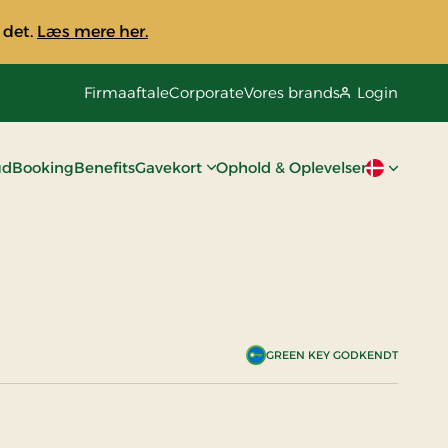
 det.
Læs mere her.
Firmaaftale
Corporate
Vores brands
Login
ud
Booking
Benefits
Gavekort
Ophold & Oplevelser
Aktivt spro
GREEN KEY GODKENDT