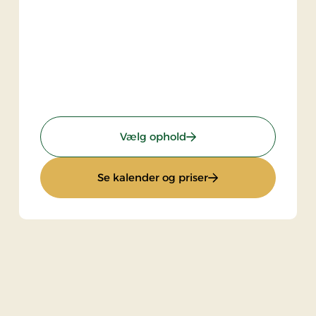
de
: Standardpris
Vælg ophold
ehøjde
: Standardpris
Se kalender og priser