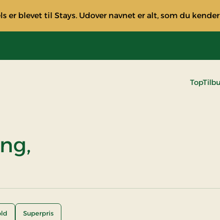
s er blevet til Stays. Udover navnet er alt, som du kender
TopTilb
ing,
ld
Superpris