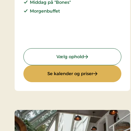
Middag på "Bones"
Morgenbuffet
: Getaway i Børnehøj
Vælg ophold
: Getaway i Børn
Se kalender og priser