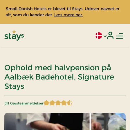
Small Danish Hotels er blevet til Stays. Udover navnet er
alt, som du kender det.
Læs mere her.
Men
Aktivt sprog: Da
Login
Stays
Ophold med halvpension på
Aalbæk Badehotel, Signature
Stays
511 Gæsteanmeldelser
4,379648 af 5 stjerner