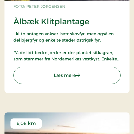
FOTO: PETER JØRGENSEN
Ålbæk Klitplantage
I klitplantagen vokser især skovfyr, men også en
del bjergfyr og enkelte steder østrigsk fyr.
På de lidt bedre jorder er der plantet sitkagran,
som stammer fra Nordamerikas vestkyst. Enkelte
steder vokser der birk og eg. Fyrretræerne lader en
del lys slippe ned på skovbunden, som mange
: Ålbæk Klitplantage
Læs mere
steder er dækket af græs og mos. Især om
efteråret vokser mange svampe i den grønne
skovbund.
I de kommende år vil skovdistriktet plante flere
løvtræer i plantagen, og mange træer vil få lov til
at blive gamle og forfalde naturligt.
6,08 km
I skoven findes områder med
stensletter
, et