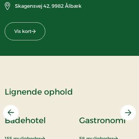
Skagensvej 42,
9982 Ålbæk
Vis kort
Lignende ophold
Forrige
Næs
Badehotel
Gastronomi
: Badehotel
: Gastrono
155 muligheder
58 muligheder