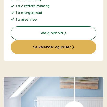
1 x 2-retters middag
1 x morgenmad
1 x green fee
: Golfophold
Vælg ophold
: Golfophold
Se kalender og priser