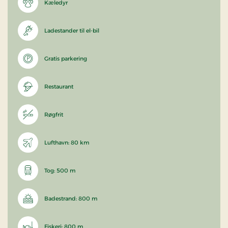
Kæledyr
Ladestander til el-bil
Gratis parkering
Restaurant
Røgfrit
Lufthavn: 80 km
Tog: 500 m
Badestrand: 800 m
Fiskeri: 800 m