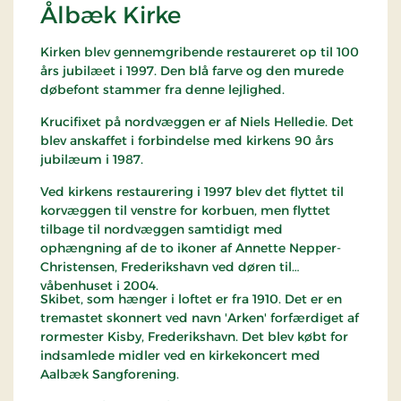
Ålbæk Kirke
Kirken blev gennemgribende restaureret op til 100
års jubilæet i 1997. Den blå farve og den murede
døbefont stammer fra denne lejlighed.
Krucifixet på nordvæggen er af Niels Helledie. Det
blev anskaffet i forbindelse med kirkens 90 års
jubilæum i 1987.
Ved kirkens restaurering i 1997 blev det flyttet til
korvæggen til venstre for korbuen, men flyttet
tilbage til nordvæggen samtidigt med
ophængning af de to ikoner af Annette Nepper-
Christensen, Frederikshavn ved døren til
våbenhuset i 2004.
Skibet, som hænger i loftet er fra 1910. Det er en
tremastet skonnert ved navn 'Arken' forfærdiget af
rormester Kisby, Frederikshavn. Det blev købt for
indsamlede midler ved en kirkekoncert med
Aalbæk Sangforening.