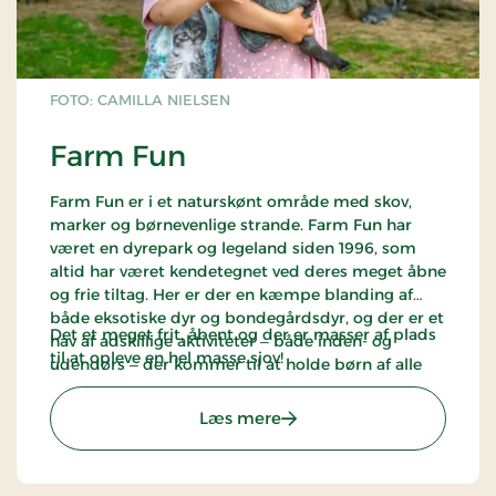
FOTO: CAMILLA NIELSEN
Farm Fun
Farm Fun er i et naturskønt område med skov,
marker og børnevenlige strande. Farm Fun har
været en dyrepark og legeland siden 1996, som
altid har været kendetegnet ved deres meget åbne
og frie tiltag. Her er der en kæmpe blanding af
både eksotiske dyr og bondegårdsdyr, og der er et
Det et meget frit, åbent og der er masser af plads
hav af adskillige aktiviteter ‒ både inden- og
til at opleve en hel masse sjov!
udendørs ‒ der kommer til at holde børn af alle
aldre i gang. Det er sted med god kombination af
gammeldags leg og at komme tæt på dyr, hvor
: Farm Fun
Læs mere
børnene også i mange tilfælde kan komme op og
age dem.