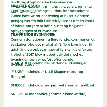
landbrugsbygningerne blev revet ned.
MUSEETS START:
Huset var beboet indtil 1986 – de sidste 100 år af
I 1991 truede en tvangsauktion, hvis konsekvens
familien Simon.
kunne have været nedrivning af huset. Gennem
pengegaver fra folk i Ålbæk lykkedes det en kreds
af lokale borgere at købe huset og begynde
opbygningen af et museum.
TILHØRENDE BYGNINGER:
Gennem donationer fra flere fonde, kommunen og
selskaber blev det muligt at få flere bygninger til
udstilling og opbevaringer af forskellige effekter.
I løbet af 2017 blev museet udvidet med 4
bygninger, som er opført efter gamle
STAKLADEN indeholder skiftende udstillinger
byggemetoder:
FISKERI indeholder LILLE Skagen motor og
fiskegrej -
SMEDJE indeholder en gammel smedje fra Ålbæk
SNEDKERI indeholder gammelt håndværktøj