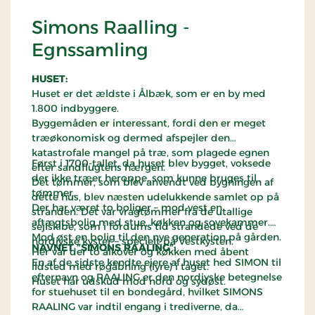
Simons Raalling -
Egnssamling
HUSET:
Huset er det ældste i Ålbæk, som er en by med
1.800 indbyggere.
Byggemåden er interessant, fordi den er meget
træøkonomisk og dermed afspejler den
katastrofale mangel på træ, som plagede egnen
Først i 1700-tallet, da huset blev bygget, voksede
efter sandflugtens hærgen.
der ikke træer heroppe, som kunne bruges til
Det tømmer, som blev anvendt ved bygningen af
tømmer.
dette hus, blev næsten udelukkende samlet op på
Der har været to boliger – mod vest en
stranden. Det var vragtømmer fra de utallige
aftægtsbolig med stue, køkken og sovekammer.
sejlskibe, som i fordums tid strandede ved de
Mod øst en bolig til den nye generation på gården.
nordjyske kyster – specielt på Vestkysten.
NAVNET ”SIMONS RAALING”:
Her var der to alkover og køkken med åbent
En af de sidste kendte ejere af huset hed SIMON til
ildsted med røgåbning (lyre) i taget.
efternavn og RAALING er den nordjyske betegnelse
Huset har udskud mod nord og sydøst.
for stuehuset til en bondegård, hvilket SIMONS
RAALING var indtil engang i trediverne, da