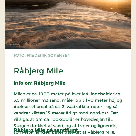
landskab, som er helt specielt for landsdelen. I
plantagen er der et rigt fugleliv. En særlig
oplevelse er det, at høre natravnen en stille
sommeraften.
Vandreture i Ålbæk Klitplantage
FOTO: FREDERIK SØRENSEN
Råbjerg Mile
Info om Råbjerg Mile
Milen er ca. 1000 meter på hver led, indeholder ca.
3,5 millioner m3 sand, måler op til 40 meter høj og
dækker et areal på ca. 2 kvadratkilometer - og så
vandrer klitten 15 meter årligt mod nord-øst. Det
vil sige, at om ca. 100-200 år er hovedvejen til
Skagen dækket af sand, og at træer og lignende,
Råbjerg Mile på sandflugt
som efterhånden bliver dækket af Råbjerg Mile,