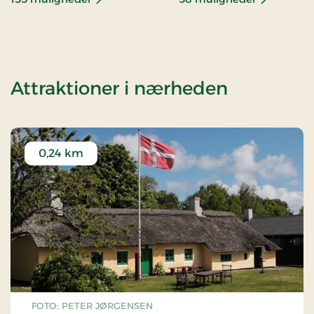
af Ophol
Attraktioner i nærheden
0,24 km
FOTO: PETER JØRGENSEN