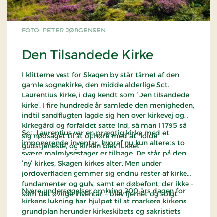
FOTO: PETER JØRGENSEN
Den Tilsandede Kirke
I klitterne vest for Skagen by står tårnet af den
gamle sognekirke, den middelalderlige Sct.
Laurentius kirke, i dag kendt som ’Den tilsandede
kirke’. I fire hundrede år samlede den menigheden,
indtil sandflugten lagde sig hen over kirkevej og
kirkegård og forfaldet satte ind, så man i 1795 så
Sct. Laurentius var en prægtig kirke med et
sig nødsaget til at ophøre med at holde
imponerende inventar, hvoraf nu kun alterets to
gudstjeneste, og kirken blev lukket.
svære malmlysestager er tilbage. De står på den
’ny’ kirkes, Skagen kirkes alter. Men under
jordoverfladen gemmer sig endnu rester af kirkens
fundamenter og gulv, samt en døbefont, der ikke -
Nyere undersøgelser omkring 200-års dagen for
som det øvrige inventar – blev fjernet og solgt.
kirkens lukning har hjulpet til at markere kirkens
grundplan herunder kirkeskibets og sakristiets