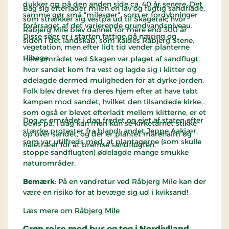
dukker op på den anden side ca. 40 år senere. Det
Bag sig efterlader milen en lav og fugtig sandflade,
samme gør små "milesøer", som er fordybninger
som strækker sig vestpå ud til Skagerak, hvor
forårsaget af det varierende grundvandsniveau.
Råbjerg Mile blev dannet for mere end 300 år
Disse søer er i starten fattige på næring og
siden i det landskab, som kaldes Råbjerg Stene.
vegetation, men efter lidt tid vender planterne
tilbage.
Hele området ved Skagen var plaget af sandflugt,
hvor sandet kom fra vest og lagde sig i klitter og
ødelagde dermed muligheden for at dyrke jorden.
Folk blev drevet fra deres hjem efter at have tabt
kampen mod sandet, hvilket den tilsandede kirke,
som også er blevet efterladt mellem klitterne, er et
Dog er området i dag fredet og ejet af staten efter
bevis på. I dag kan man kun se kirketårnet stikke
stærke protester fra blandt andet Jeppe Aakjær,
op over sandet, og der er plantet marehalm og
som var utilfreds med, at plantagerne (som skulle
nåletræer for at bremse sandflugten.
stoppe sandflugten) ødelagde mange smukke
naturområder.
Bemærk
: På en vandretur ved Råbjerg Mile kan der
være en risiko for at bevæge sig ud i kviksand!
Læs mere om
Råbjerg Mile
Grøn rejse med bus og tog i Nordjylland