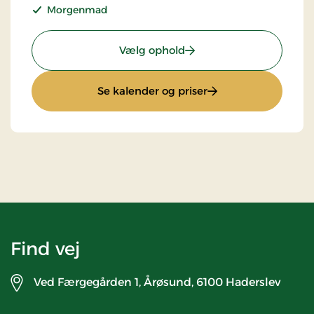
Morgenmad
: Stays halvpensions Oph
Vælg ophold
: Stays halvpensions
Se kalender og priser
Find vej
Ved Færgegården 1, Årøsund,
6100 Haderslev