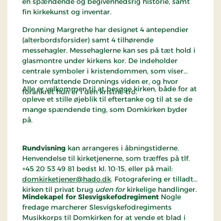
en spændende og begivenhedsrig historie, samt
fin kirkekunst og inventar.
Dronning Margrethe har designet 4 antependier
(alterbordsforsider) samt 4 tilhørende
messehagler. Messehaglerne kan ses på tæt hold i
glasmontre under kirkens kor. De indeholder
centrale symboler i kristendommen, som viser
hvor omfattende Dronnings viden er, og hvor
Alle er velkommen til at besøge kirken, både for at
forankret hun er i den kristne tro.
opleve et stille øjeblik til eftertanke og til at se de
mange spændende ting, som Domkirken byder
på.
Rundvisning
kan arrangeres i åbningstiderne.
Henvendelse til kirketjenerne, som træffes på tlf.
+45 20 53 49 81 bedst kl. 10-15, eller på mail:
domkirketjener@hado.dk
. Fotografering er tilladt i
kirken til privat brug
uden for
kirkelige handlinger.
Mindekapel for Slesvigskefodregiment
Nogle
fredage marcherer Slesvigskefodregiments
Musikkorps til Domkirken for at vende et blad i