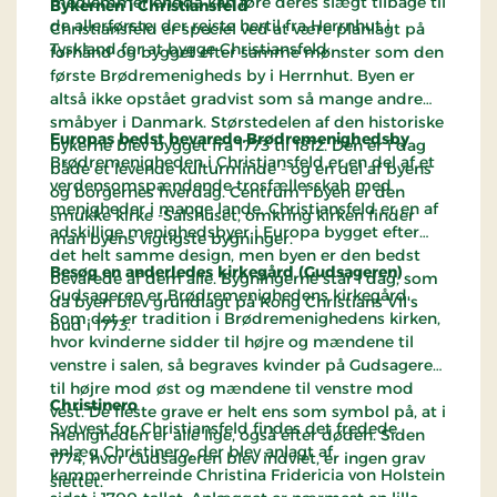
medlemmer endda kan føre deres slægt tilbage til
Bykernen i Christiansfeld
de allerførste, der rejste hertil fra Herrnhut i
Christiansfeld er speciel ved at være planlagt på
Tyskland for at bygge Christiansfeld.
forhånd og bygget efter samme mønster som den
første Brødremenigheds by i Herrnhut. Byen er
altså ikke opstået gradvist som så mange andre
småbyer i Danmark. Størstedelen af den historiske
Europas bedst bevarede Brødremenighedsby
bykerne blev bygget fra 1773 til 1812. Den er i dag
Brødremenigheden i Christiansfeld er en del af et
både et levende kulturminde - og en del af byens
verdensomspændende trosfællesskab med
og borgernes hverdag. Centrum i byen er den
menigheder i mange lande. Christiansfeld er en af
smukke kirke -Salshuset, omkring kirken finder
adskillige menighedsbyer i Europa bygget efter
man byens vigtigste bygninger.
det helt samme design, men byen er den bedst
Besøg en anderledes kirkegård (Gudsageren)
bevarede af dem alle. Bygningerne står i dag, som
Gudsageren er Brødremenighedens kirkegård.
da byen blev grundlagt på Kong Christians VII's
Som det er tradition i Brødremenighedens kirken,
bud i 1773.
hvor kvinderne sidder til højre og mændene til
venstre i salen, så begraves kvinder på Gudsageren
til højre mod øst og mændene til venstre mod
Christinero
vest. De fleste grave er helt ens som symbol på, at i
Sydvest for Christiansfeld findes det fredede
menigheden er alle lige, også efter døden. Siden
anlæg Christinero, der blev anlagt af
1774, hvor Gudsageren blev indviet, er ingen grav
kammerherreinde Christina Fridericia von Holstein
slettet.