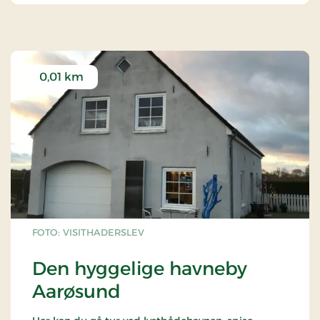
0,01 km
FOTO: VISITHADERSLEV
Den hyggelige havneby
Aarøsund