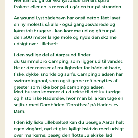
Her kan du gå tur ved lystbådehavnen, spise
frokost eller en is mens du går en tur på stranden.
Aarøsund Lystbådehavn har også netop fået lavet
en ny molesti, så alle - også gangbesværede og
kørestolsbrugere - kan komme ud og gå tur på
den 300 meter lange mole og nyde den skønne
udsigt over Lillebælt.
I den sydlige del af Aarøsund finder
du Gammelbro Camping, som ligger ud til vandet.
He er der masser af muligheder for både at bade,
fiske, dykke, snorkle og surfe. Campingpladsen har
swimmingpool, som også gerne må benyttes af
gæster som ikke bor på campingpladsen.
Med bussen kommer du direkte til det kulturrige
og historiske Haderslev, hvor man bl. a kan tage en
sejltur med Dambåden "Dorothea" på Haderslev
Dam.
I den idylliske Lillebæltsø kan du besøge Aarøs helt
egen vingård, nyd et glas køligt hvidvin med udsigt
over markerne, besøg den flotte Julekirke, lad