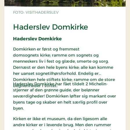
FOTO: VISITHADERSLEV
Haderslev Domkirke
Haderslev Domkirke
Domkirken er først og fremmest
domsognets kirke; ramme om sognets og
menneskers liv i fest og glæde, smerte og sorg.
Dernæst er den hele byens kirke; alle kan komme
her uanset sognetilhørsforhold. Endelig er
Domkirken hele stiftets kirke; ramme om de store
Haderslev Domkirke har fået tildelt 2 Michelin-
begivenheder i stiftet.
stjerner af den grønne guide, der belønner
seværdigheder! Domkirken løfter sig markant over
byens tage og skaber en helt særlig profil over
byen.
Kirken er ikke et museum, da den ligesom alle
andre kirker er i levende brug. Men den rummer