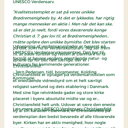
UNESCO Verdensarv.
”Kvalitetsstemplet er sat på vores unikke
Brødremenigheds by. At det er lykkedes, har rigtig
mange mennesker en aktie i. Men når det kan ske,
så er det jo reelt, fordi vores daværende konge
Christian d. 7. gav lov til, at Brødremenigheden
måtte opføre den unikke bymidte. Det blev starten
Udpegning af verdensarvssteder er baseret på
på det, som nu er verdenskulturarv. Jeg ser frem
UNESCO’s Verdensarvskonvention. Den har til
til, at både turister og resten af Danmark vil få
formål at bevare verdens enestående natur- og
øjnene op for det helt særlige, der er i
kulturarv for kommende generationer.
Christiansfeld.”
- Jørn Pedersen, tidl. borgmester, Kolding
Christiansfeld er optaget på verdensarvslisten som
Kommune.
et enestående vidnesbyrd om et helt særligt
religiøst samfund og dets etablering i Danmark.
Med sine lige retvinklede gader og store kirke
placeret i byens absolutte midte var og er
Christiansfeld helt unik. Udover at være den eneste
Læs mere om
UNESCO Verdensarv Christiansfeld
.
by af sin karakter i Danmark, er Christiansfeld på
verdensplan den bedst bevarede af alle tilsvarende
byer. Kirken har en aktiv menighed, hvor nogle