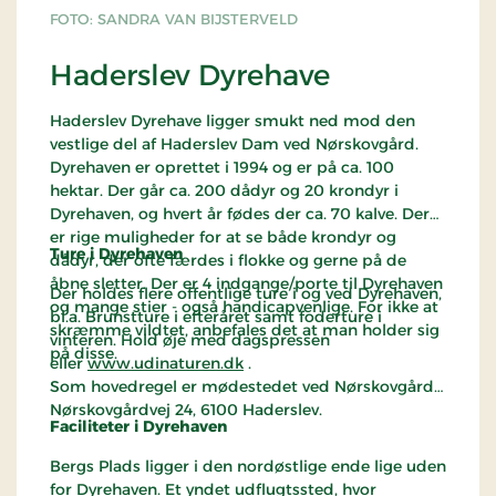
FOTO: SANDRA VAN BIJSTERVELD
Haderslev Dyrehave
Haderslev Dyrehave ligger smukt ned mod den
vestlige del af Haderslev Dam ved Nørskovgård.
Dyrehaven er oprettet i 1994 og er på ca. 100
hektar. Der går ca. 200 dådyr og 20 krondyr i
Dyrehaven, og hvert år fødes der ca. 70 kalve. Der
er rige muligheder for at se både krondyr og
Ture i Dyrehaven
dådyr, der ofte færdes i flokke og gerne på de
åbne sletter. Der er 4 indgange/porte til Dyrehaven
Der holdes flere offentlige ture i og ved Dyrehaven,
og mange stier - også handicapvenlige. For ikke at
bl.a. Brunstture i efteråret samt foderture i
skræmme vildtet, anbefales det at man holder sig
vinteren. Hold øje med dagspressen
på disse.
eller
www.udinaturen.dk
.
Som hovedregel er mødestedet ved Nørskovgård,
Nørskovgårdvej 24, 6100 Haderslev.
Faciliteter i Dyrehaven
Bergs Plads ligger i den nordøstlige ende lige uden
for Dyrehaven. Et yndet udflugtssted, hvor