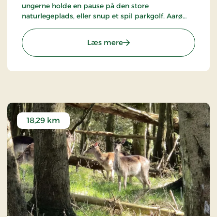
ungerne holde en pause på den store
naturlegeplads, eller snup et spil parkgolf. Aarø
byder også på et imponerende vildtreservat, en
havnekiosk der byder på middagsretter, flere
: Den hyggelige havneby 
Læs mere
cafeer med gode madoplevelser og en
campingplads med legeplads og mini marked.
18,29 km