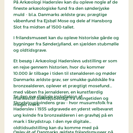
På Arkæologi Haderslev kan du opleve nogle af de
fineste arkæologiske fund fra den sønderjyske
muld - bl.a. Danmarks ældste grav, prægtige
våbenfund fra Ejsbøl Mose og dele af Hansborg
Slot fra midten af 1500-tallet.
I frilandsmuseet kan du opleve historiske gårde og
bygninger fra Sønderjylland, en sjælden stubmølle
og oldtidsgrave.
Et besøg i Arkæologi Haderslevs udstilling er som
en rejse gennem historien, hvor du kommer
10.000 år tilbage i tiden til stenalderen og møder
Danmarks ældste grav, ser smukke guldskåle fra
bronzealderen, oplever et prægtigt mosefund
med våben fra jernalderen, en kunstfærdig
Se den nye digitale installation af
mankestol (seletøjsbeslag) fra vikingetiden og
Skrydstrupkvindens grav - hvor musumsfolk fra
meget mere.
Haderslev i 1935 udgravede en yderst velbevaret
ung kvinde fra bronzealderen i en gravhøj på en
mark i Skrydstrup. I den nye digitale
oldtidsudstilling kan du komme med på
Oplev ét af Danmarks ældste frilandsmuseer på