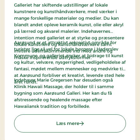
Galleriet har skiftende udstillinger af lokale
kunstnere og kunsthåndværkere, med værker i
mange forskellige materialer og medier. Du kan
blandt andet opleve keramik-kunst, olie eller akryl
på lærred og akvarel malerier. Indehavernes
intention med galleriet er at styrke og præsentere
Aarøsund er et attraktivt rekreativt område for
lokale kunstnere og kunsthåndværkere samt
turister lige så vel for lokale borgere i Haderslev
invitere udefrakommende ind med andre og
Kommune, og galleriet ønsker at bidrage til kunst
måske inspirerende udtryksformer.
og kultur, velvære, nysgerrighed, vedligeholdelse af
fantasi, mødet mellem mennesker og medvirke til
at Aarøsund forbliver et kreativt, levende sted hele
Indehaver Marie Gregersen har desuden også
året rundt.
Klinik Hawaii Massage, der holder til i samme
bygning som Aarøsund Galleri. Her kan du få
afstressende og healende massage efter
Hawaiiansk tradition og forbillede.
: Aarøsund Galleri
Læs mere