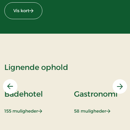
Vis kort
Lignende ophold
Forrige
Næs
Badehotel
Gastronomi
: Badehotel
: Gastrono
155 muligheder
58 muligheder