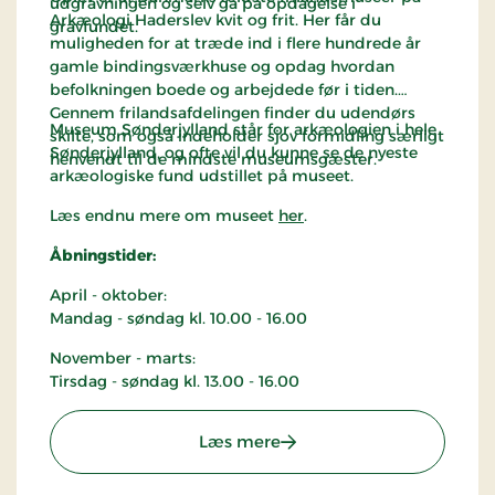
udgravningen og selv gå på opdagelse i
Arkæologi Haderslev kvit og frit. Her får du
gravfundet.
muligheden for at træde ind i flere hundrede år
gamle bindingsværkhuse og opdag hvordan
befolkningen boede og arbejdede før i tiden.
Gennem frilandsafdelingen finder du udendørs
Museum Sønderjylland står for arkæologien i hele
skilte, som også indeholder sjov formidling særligt
Sønderjylland, og ofte vil du kunne se de nyeste
henvendt til de mindste museumsgæster.
arkæologiske fund udstillet på museet.
Læs endnu mere om museet
her
.
Åbningstider:
April - oktober:
Mandag - søndag kl. 10.00 - 16.00
November - marts:
Tirsdag - søndag kl. 13.00 - 16.00
: Museum Sønderjylland -
Læs mere