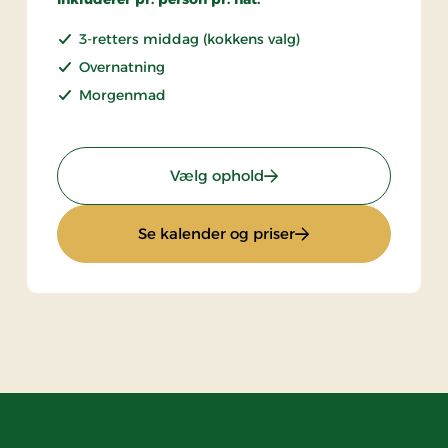
3-retters middag (kokkens valg)
Overnatning
Morgenmad
: Ophold med halvpensi
Vælg ophold
: Ophold med halvp
Se kalender og priser