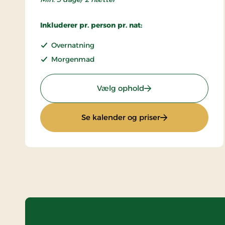
Inkluderer pr. person pr. nat:
Overnatning
Morgenmad
: Superpris
Vælg ophold
: Superpris
Se kalender og priser