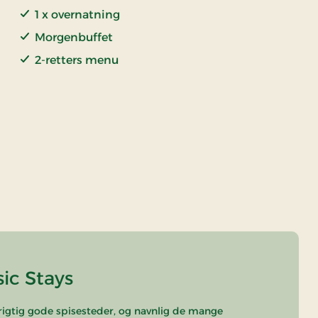
1 x overnatning
Morgenbuffet
2-retters menu
ic Stays
s rigtig gode spisesteder, og navnlig de mange