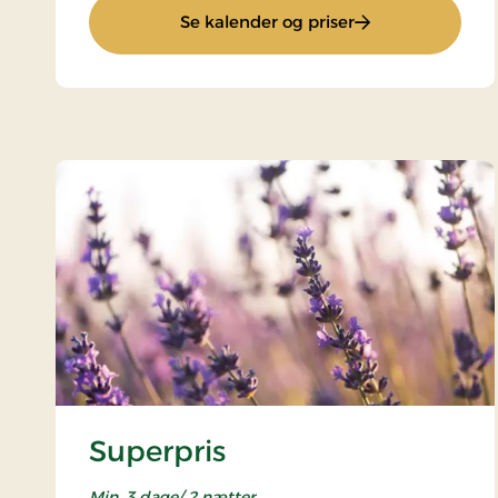
: Miniferie 4 dage
Se kalender og priser
Superpris
Min. 3 dage/ 2 nætter