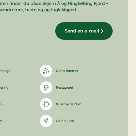
døren finder du både Skjern Å og Ringkøbing Fjord –
 vandreture, badning og fuglekiggeri.
Send en e-mail
enligt
Gratis internet
kering
Restaurant
m
Busstop: 200 m
km
Golf: 10 km