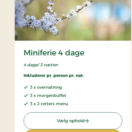
Miniferie 4 dage
4 dage/ 3 nætter
Inkluderer pr. person pr. nat:
3 x overnatning
3 x morgenbuffet
3 x 2-retters menu
: Miniferie 4 dage
Vælg ophold