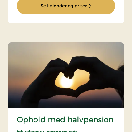
: Stays Miniferie
Se kalender og priser
Ophold med halvpension
Inkluderer pr. person pr. nat: