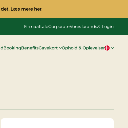
 det.
Læs mere her.
Firmaaftale
Corporate
Vores brands
Login
ud
Booking
Benefits
Gavekort
Ophold & Oplevelser
Aktivt spro