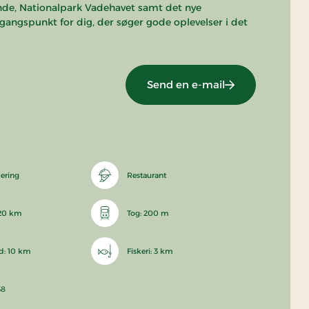
nde, Nationalpark Vadehavet samt det nye
gangspunkt for dig, der søger gode oplevelser i det
Send en e-mail
kering
Restaurant
 20 km
Tog: 200 m
d: 10 km
Fiskeri: 3 km
38