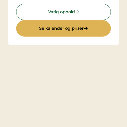
: Standardpris
Vælg ophold
: Standardpris
Se kalender og priser