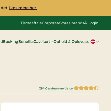
 det.
Læs mere her.
Firmaaftale
Corporate
Vores brands
Login
ud
Booking
Benefits
Gavekort
Ophold & Oplevelser
Aktivt spro
284 Gæsteanmeldelser
4,6971