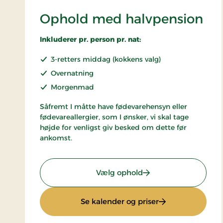
Ophold med halvpension
Inkluderer pr. person pr. nat:
3-retters middag (kokkens valg)
Overnatning
Morgenmad
Såfremt I måtte have fødevarehensyn eller
fødevareallergier, som I ønsker, vi skal tage
højde for venligst giv besked om dette før
ankomst.
: Ophold med halvpe
Vælg ophold
: Ophold med hal
Se kalender og priser