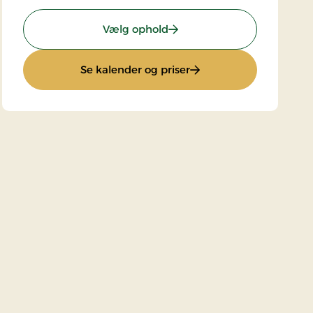
: Superpris
Vælg ophold
: Superpris
Se kalender og priser