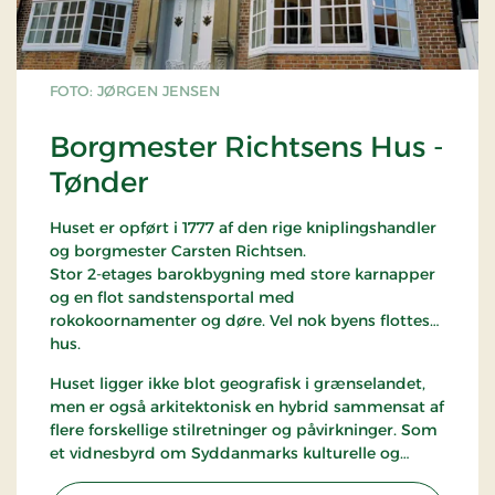
FOTO: JØRGEN JENSEN
Borgmester Richtsens Hus -
Tønder
Huset er opført i 1777 af den rige kniplingshandler
og borgmester Carsten Richtsen.
Stor 2-etages barokbygning med store karnapper
og en flot sandstensportal med
rokokoornamenter og døre. Vel nok byens flotteste
hus.
Huset ligger ikke blot geografisk i grænselandet,
men er også arkitektonisk en hybrid sammensat af
flere forskellige stilretninger og påvirkninger. Som
et vidnesbyrd om Syddanmarks kulturelle og
arkitektoniske udvikling er den ikke bare af