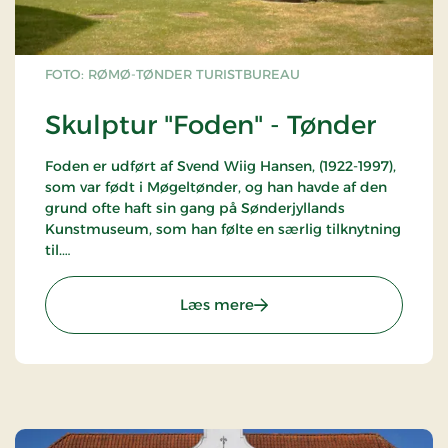
FOTO: RØMØ-TØNDER TURISTBUREAU
Skulptur "Foden" - Tønder
Foden er udført af Svend Wiig Hansen, (1922-1997),
som var født i Møgeltønder, og han havde af den
grund ofte haft sin gang på Sønderjyllands
Kunstmuseum, som han følte en særlig tilknytning
til.
Foden er udført i bronze i 1996 og måler 2,93 m i
: Skulptur "Foden" - Tønde
Læs mere
højden, 1,09 m i bredden og 1,47 m i dybden..