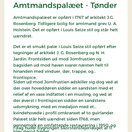
Amtmandspalæet - Tønder
Amtmandspalæet er opført i 1767 af arkitekt J.G.
Rosenberg. Tidligere bolig for amtmand grev U. A.
Holstein. Det er opført i Louis Seize stil og står helt
uændret.
Det er et smukt palæ i Louis Seize stil opført efter
tegninger af arkitekt J. G. Rosenberg og N. H.
Jardin. Frontsiden ud mod Jomfrustien og
bagsiden ud mod haven svarer næsten helt til
hinanden med vinduer, dør, trappe, og
frontispice.
Siden ud mod Jomfrustien adskiller sig dog ved at
der over hoveddøren sidder en sandsten med et
relief af en vase indfattet i en musling, og ved at
der øverst i frontispicen sidder en sandstens
udsmykning, med en medaljon med et
kvindehovede i profil omkranset af to guirlander.
Palæet står helt uændret siden 1768, men
gennemgik en omfattende restaurering i 1950, og
I dag huser bygningen Skorstensfejerlauget af 11.
blev derpå fredet.