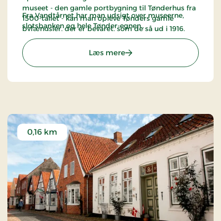
museet - den gamle portbygning til Tønderhus fra
Fra Vandtårnet har man udsigt over museerne,
1500-tallet - kan man opleve Tønders gamle
slotsbanken og hele Tønder-egnen..
byfængsler, der er bevaret, som de så ud i 1916.
: Kulturhistorie - Tønder
Læs mere
0,16 km