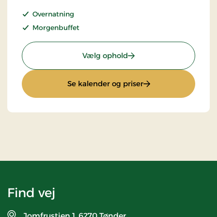
Overnatning
Morgenbuffet
: Standardpris
Vælg ophold
: Standardpris
Se kalender og priser
Find vej
Jomfrustien 1,
6270 Tønder