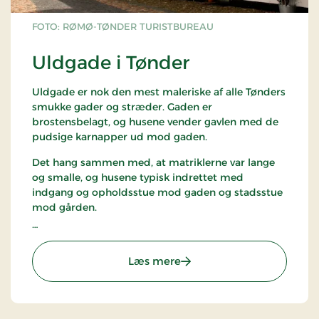
FOTO: RØMØ-TØNDER TURISTBUREAU
Uldgade i Tønder
Uldgade er nok den mest maleriske af alle Tønders
smukke gader og stræder. Gaden er
brostensbelagt, og husene vender gavlen med de
pudsige karnapper ud mod gaden.
Det hang sammen med, at matriklerne var lange
og smalle, og husene typisk indrettet med
indgang og opholdsstue mod gaden og stadsstue
mod gården.
I Uldgade og de andre sidegader boede byens
håndværkere og småfolk, mens de store
: Uldgade i Tønder
Læs mere
købmænd havde deres langt større huse langs
hovedgaden Storegade..