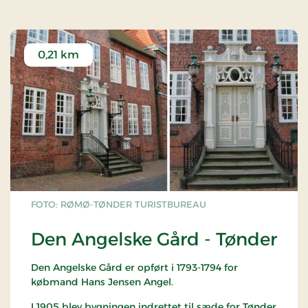
0,21 km
FOTO: RØMØ-TØNDER TURISTBUREAU
Den Angelske Gård - Tønder
Den Angelske Gård er opført i 1793-1794 for
købmand Hans Jensen Angel.
I 1905 blev bygningen indrettet til sæde for Tønder