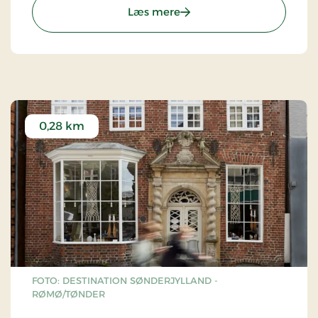
regional, men også af national betydning og som
: Borgmester Richtsens Hu
Læs mere
sådan umistelig for den danske kulturarv..
Kan kun ses udefra..
0,28 km
FOTO: DESTINATION SØNDERJYLLAND -
RØMØ/TØNDER