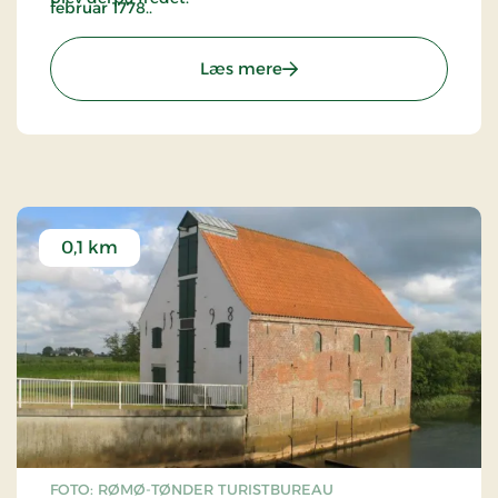
februar 1778..
: Amtmandspalæet - Tønd
Læs mere
0,1 km
FOTO: RØMØ-TØNDER TURISTBUREAU