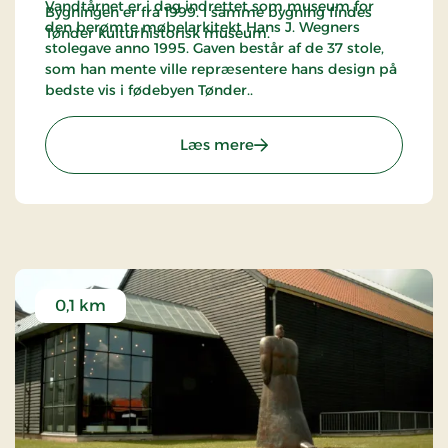
Vandtårnet er i dag indrettet som museum for
Bygningen er fra 1999. I samme bygning findes
den berømte møbelarkitekt Hans J. Wegners
Tønder kulturhistorisk museum.
stolegave anno 1995. Gaven består af de 37 stole,
som han mente ville repræsentere hans design på
bedste vis i fødebyen Tønder..
: Kunstmuseet - Tønder
Læs mere
0,1 km