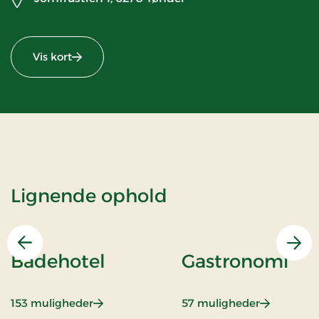
Vis kort
Lignende ophold
Forrige
Næs
Badehotel
Gastronomi
: Badehotel
: Gastrono
153 muligheder
57 muligheder