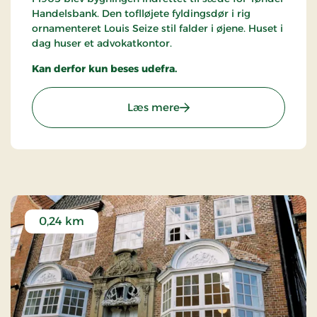
Handelsbank. Den toflløjete fyldingsdør i rig
ornamenteret Louis Seize stil falder i øjene. Huset i
dag huser et advokatkontor.
Kan derfor kun beses udefra.
: Den Angelske Gård - Tøn
Læs mere
0,24 km