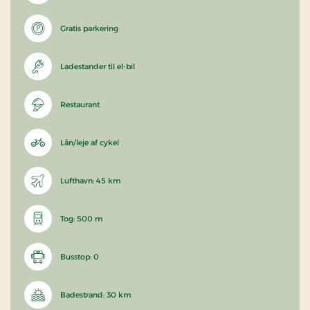
Gratis parkering
Ladestander til el-bil
Restaurant
Lån/leje af cykel
Lufthavn: 45 km
Tog: 500 m
Busstop: 0
Badestrand: 30 km