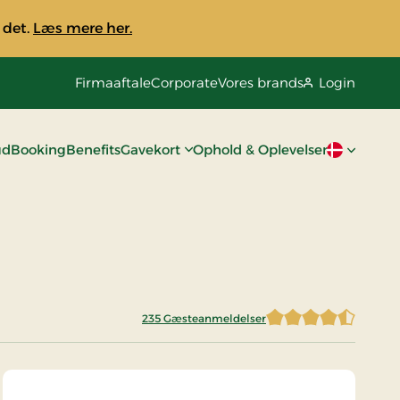
 det.
Læs mere her.
Firmaaftale
Corporate
Vores brands
Login
ud
Booking
Benefits
Gavekort
Ophold & Oplevelser
Aktivt spro
235 Gæsteanmeldelser
4,6744