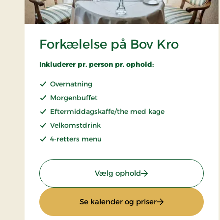
Forkælelse på Bov Kro
Inkluderer pr. person pr. ophold:
Overnatning
Morgenbuffet
Eftermiddagskaffe/the med kage
Velkomstdrink
4-retters menu
: Forkælelse på Bov K
Vælg ophold
: Forkælelse på B
Se kalender og priser