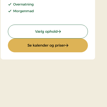
Overnatning
Morgenmad
: Superpris
Vælg ophold
: Superpris
Se kalender og priser