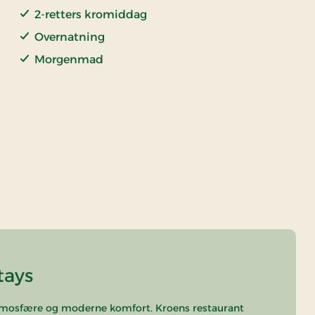
2-retters kromiddag
Overnatning
Morgenmad
tays
atmosfære og moderne komfort. Kroens restaurant