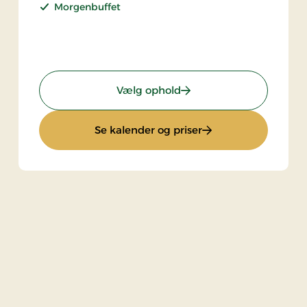
Morgenbuffet
: Standardpris
Vælg ophold
: Standardpris
Se kalender og priser