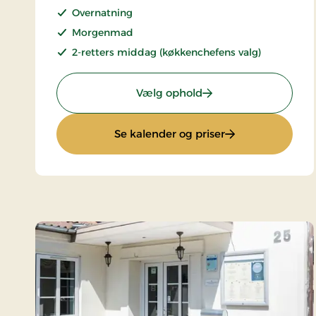
Overnatning
Morgenmad
2-retters middag (køkkenchefens valg)
: Stays Miniferie
Vælg ophold
: Stays Miniferie
Se kalender og priser