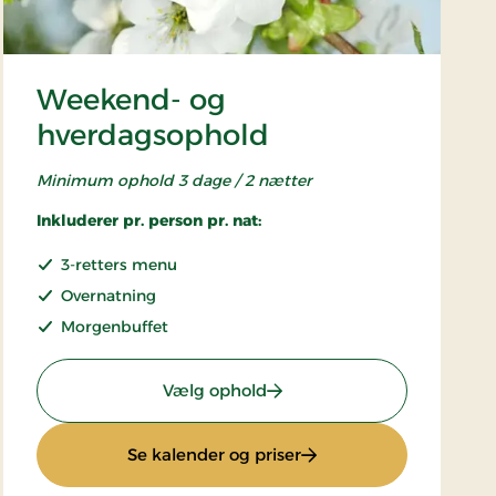
Weekend- og
hverdagsophold
Minimum ophold 3 dage / 2 nætter
Inkluderer pr. person pr. nat:
3-retters menu
Overnatning
Morgenbuffet
old
: Weekend- og hverdagsoph
Vælg ophold
dophold
: Weekend- og hverdag
Se kalender og priser