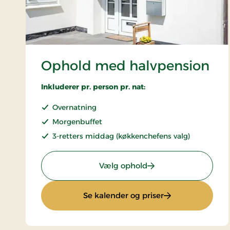
Ophold med halvpension
Inkluderer pr. person pr. nat:
Overnatning
Morgenbuffet
3-retters middag (køkkenchefens valg)
: Ophold med halvpe
Vælg ophold
: Ophold med hal
Se kalender og priser