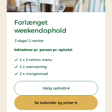
Forlænget
weekendophold
3 dage/ 2 nætter
Inkluderer pr. person pr. ophold:
2 x 3-retters menu
2 x overnatning
2 x morgenmad
ro
: Forlænget weekendoph
Vælg ophold
ov Kro
: Forlænget weeken
Se kalender og priser