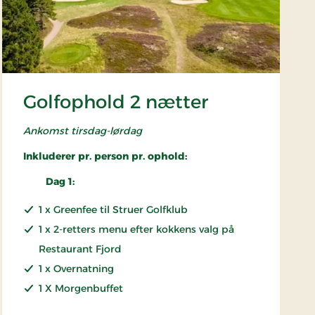
Golfophold 2 nætter
Ankomst tirsdag-lørdag
Inkluderer pr. person pr. ophold:
Dag 1:
1 x Greenfee til Struer Golfklub
1 x 2-retters menu efter kokkens valg på
Restaurant Fjord
1 x Overnatning
1 X Morgenbuffet