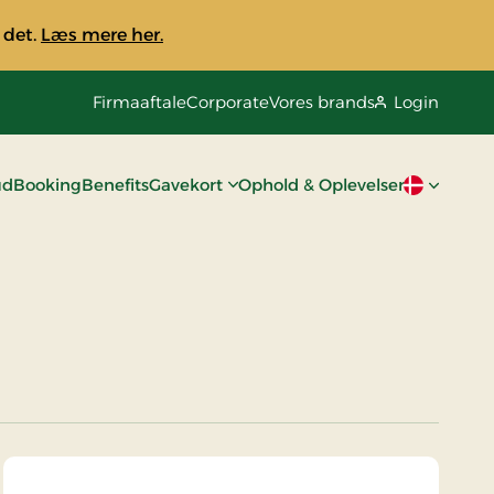
 det.
Læs mere her.
Firmaaftale
Corporate
Vores brands
Login
ud
Booking
Benefits
Gavekort
Ophold & Oplevelser
Aktivt spro