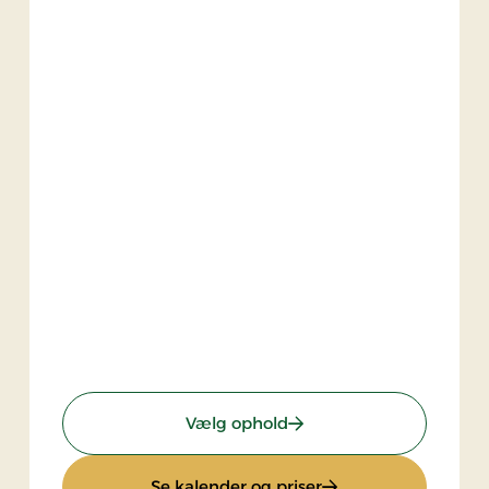
: Spa ophold - 2 nætter
Vælg ophold
: Spa ophold - 2 næt
Se kalender og priser