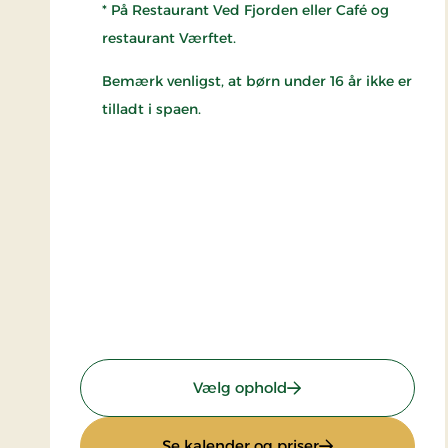
* På Restaurant Ved Fjorden eller Café og
restaurant Værftet.
Bemærk venligst, at børn under 16 år ikke er
tilladt i spaen.
: Wellness ophold
Vælg ophold
: Wellness ophold
Se kalender og priser