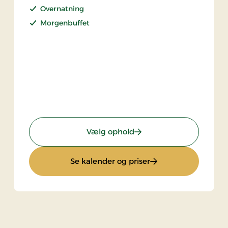
Overnatning
Morgenbuffet
: Standardpris
Vælg ophold
: Standardpris
Se kalender og priser