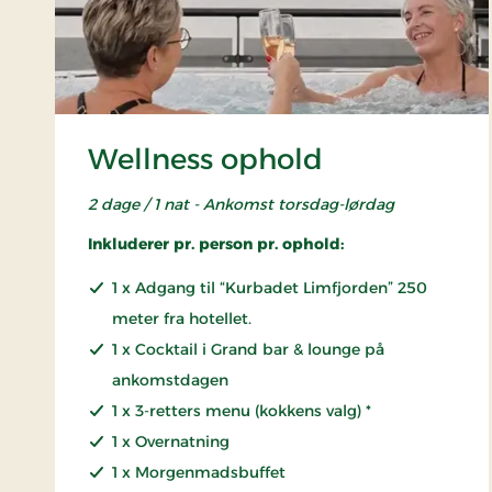
Wellness ophold
2 dage / 1 nat - Ankomst torsdag-lørdag
Inkluderer pr. person pr. ophold:
1 x Adgang til “Kurbadet Limfjorden” 250
meter fra hotellet.
1 x Cocktail i Grand bar & lounge på
ankomstdagen
1 x 3-retters menu (kokkens valg) *
1 x Overnatning
1 x Morgenmadsbuffet