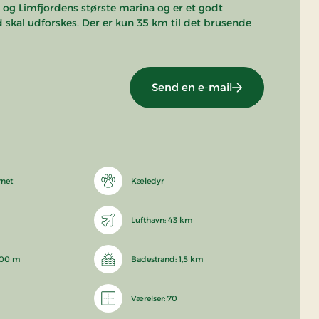
e og Limfjordens største marina og er et godt
kal udforskes. Der er kun 35 km til det brusende
Send en e-mail
rnet
Kæledyr
Lufthavn: 43 km
200 m
Badestrand: 1,5 km
Værelser: 70