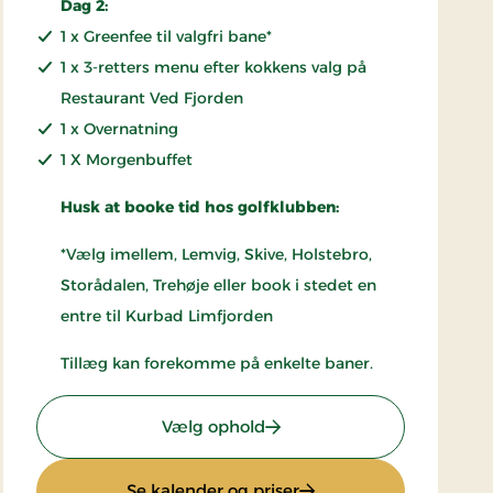
Dag 2:
1 x Greenfee til valgfri bane*
1 x 3-retters menu efter kokkens valg på
Restaurant Ved Fjorden
1 x Overnatning
1 X Morgenbuffet
Husk at booke tid hos golfklubben:
*Vælg imellem, Lemvig, Skive, Holstebro,
Storådalen, Trehøje eller book i stedet en
entre til Kurbad Limfjorden
Tillæg kan forekomme på enkelte baner.
: Golfophold 2 nætter
Vælg ophold
ter
: Golfophold 2 nætter
Se kalender og priser