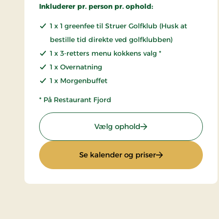
Inkluderer pr. person pr. ophold:
1 x 1 greenfee til Struer Golfklub (Husk at
bestille tid direkte ved golfklubben)
1 x 3-retters menu kokkens valg *
1 x Overnatning
1 x Morgenbuffet
* På Restaurant Fjord
: Golfophold 1 nat
Vælg ophold
: Golfophold 1 nat
Se kalender og priser