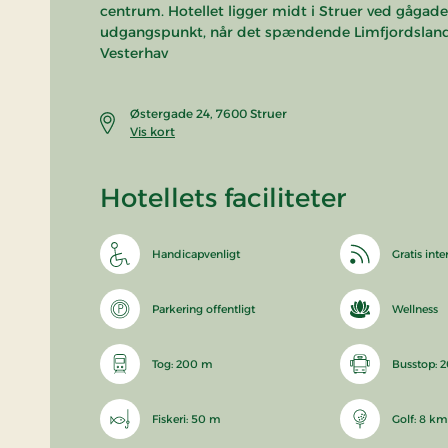
centrum. Hotellet ligger midt i Struer ved gågad
udgangspunkt, når det spændende Limfjordsland s
Vesterhav
Østergade 24, 7600 Struer
Vis kort
Hotellets faciliteter
Handicapvenligt
Gratis inte
Parkering offentligt
Wellness
Tog: 200 m
Busstop: 
Fiskeri: 50 m
Golf: 8 km