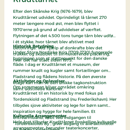
Efter den Skånske Krig (1676-1679), blev
Krudttårnet udvidet. Oprindeligt lå tårnet 270
meter længere mod øst, men blev flyttet i
1970'erne på grund af udvidelser af værftet.
Flytningen af det 4.500 tons tunge tårn blev udført
i ét stykke, hvor tårnet blev afstivet med
Historisk Betydning
betonringe. Ved hjælp af donkrafte blev det
Under Store Nordiske Krig (1709-1720) fungerede
trukket og skubbet til sin nuværende placering,
bygningen som et støttepunkt for den danske
hvor det har stået siden 1975.
flåde. I dag er Krudttårnet et museum, der
rummer krudt og kugler samt fortællinger om
Fladstrand og flådens historie. På den øverste
Aktiviteter og Oplevelser
etage kan man se den unikke tagkonstruktion
Om sommeren bliver området omkring
samt udstillede kanoner.
Krudttårnet til en historisk by med fokus på
Tordenskiold og Fladstrand (nu Frederikshavn). Her
tilbydes sjove aktiviteter og lege for børn samt
inspiration og hygge for hele familien. Et
Kulturelle Arrangementer
entréarmbånd, købt ved indgangen til
Hele året tilbyder Krudttårnet forskellige kulturelle
“Tordenskiolds By”, giver adgang til alle aktiviteter
arrangementer, herunder teaterkoncerter,
og besøg i Krudttårnet.