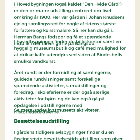
I Hovedbygningen (også kaldet "Den Hvide Gård")
er den primære udstilling centreret om livet
omkring år 1900. Her var gården i Johan Knudsens
eje og samlingssted for nogle af tidens største
forfattere og kunstmalere. Så her kan du gå i
Herman Bangs fodspor og få et spændende
I hovedbygningen finder du billetkontor samt en
indblik i det farverige liv på Bangsbo.
hyggelig museumsbutik og café med mulighed for
at drikke kaffe udendørs ved siden af Bindesbølls
smukke vandkunst.
Året rundt er der formidling af samlingerne,
guidede rundvisninger samt forskellige
spændende aktiviteter, særudstillinger og
foredrag. I skoleferierne er der også særlige
aktiviteter for børn, og de kan også gå på
opdagelse i udstillingerne med
Se mere under kystmuseets aktiviteter.
Historiedetektiverne.
Besættelsesudstilling
I gårdens tidligere avlsbygninger finder du en
fascinerende besættelsestidsudstilling, som giver