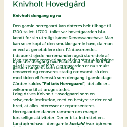
Knivholt Hovedgård
Knivholt dengang og nu
Den gamle herregaard kan dateres helt tilbage til
1300-tallet. I 1700- tallet var hovedgaarden bl.a.
kendt for sin utroligt kønne Renæssancehave. Man
kan se en kopi af den smukke gamle have, da man
er ved at genetablere den. På daværende
tidspunkt ejede herremanden også store dele af
Man startede renoveringen af den stærkt forfaldne
byen der dengang hed Fladstrand. Indtil 1988 har
gård i starten af 1993. Herregaarden er nu smukt
gården fungeret som landbrug.
renoveret og renoveres stadig nænsomt, så den
med tiden vil fremstå som dengang i gamle dage.
Gården kaldes
”Folkets Herregaard”
, idet alle er
velkomne til at bruge stedet.
I dag drives Knivholt Hovedgaard som en
selvejende institution, med en bestyrelse der er så
bred, at alles interesser er repræsenteret.
Herregaarden danner rammen om mange
forskellige aktiviteter. Der er bl.a. Indrettet en
Landbørnehave i den gamle
kostald
hvor børnene