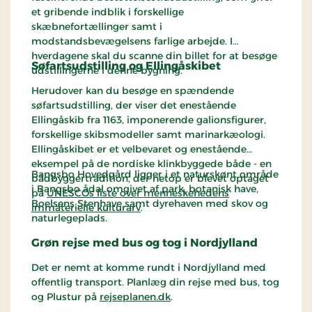
et gribende indblik i forskellige
skæbnefortællinger samt i
modstandsbevægelsens farlige arbejde. I
hverdagene skal du scanne din billet for at besøge
Søfartsudstilling og Ellingåskibet
udstillingerne i denne bygning.
Herudover kan du besøge en spændende
søfartsudstilling, der viser det enestående
Ellingåskib fra 1163, imponerende galionsfigurer,
forskellige skibsmodeller samt marinarkæologi.
Ellingåskibet er et velbevaret og enestående
eksempel på de nordiske klinkbyggede både - en
Bangsbo Hovedgård ligger i et naturskønt område
bådbyggertradition, der netop er blevet optaget
i Bangsbo ådal omgivet af park, botanisk have,
på
UNESCOs liste over menneskehedens
Boelsens Stenhave samt dyrehaven med skov og
immaterielle kulturarv
.
naturlegeplads.
Grøn rejse med bus og tog i Nordjylland
Det er nemt at komme rundt i Nordjylland med
offentlig transport. Planlæg din rejse med bus, tog
og Plustur på
rejseplanen.dk
.