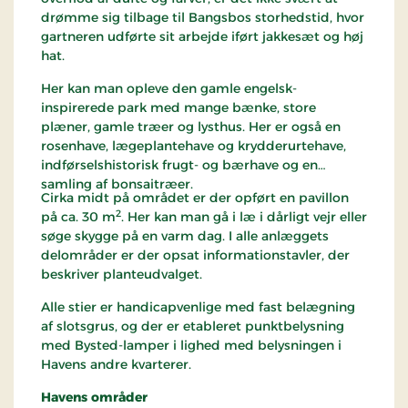
drømme sig tilbage til Bangsbos storhedstid, hvor
gartneren udførte sit arbejde iført jakkesæt og høj
hat.
Her kan man opleve den gamle engelsk-
inspirerede park med mange bænke, store
plæner, gamle træer og lysthus. Her er også en
rosenhave, lægeplantehave og krydderurtehave,
indførselshistorisk frugt- og bærhave og en
samling af bonsaitræer.
Cirka midt på området er der opført en pavillon
2
på ca. 30 m
. Her kan man gå i læ i dårligt vejr eller
søge skygge på en varm dag. I alle anlæggets
delområder er der opsat informationstavler, der
beskriver planteudvalget.
Alle stier er handicapvenlige med fast belægning
af slotsgrus, og der er etableret punktbelysning
med Bysted-lamper i lighed med belysningen i
Havens andre kvarterer.
Havens områder