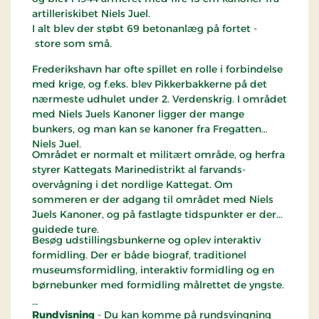
artilleriskibet Niels Juel.
I alt blev der støbt 69 betonanlæg på fortet -
store som små.
Frederikshavn har ofte spillet en rolle i forbindelse
med krige, og f.eks. blev Pikkerbakkerne på det
nærmeste udhulet under 2. Verdenskrig. I området
med Niels Juels Kanoner ligger der mange
bunkers, og man kan se kanoner fra Fregatten
Niels Juel.
Området er normalt et militært område, og herfra
styrer Kattegats Marinedistrikt al farvands-
overvågning i det nordlige Kattegat. Om
sommeren er der adgang til området med Niels
Juels Kanoner, og på fastlagte tidspunkter er der
guidede ture.
Besøg udstillingsbunkerne og oplev interaktiv
formidling. Der er både biograf, traditionel
museumsformidling, interaktiv formidling og en
børnebunker med formidling målrettet de yngste.
Rundvisning
- Du kan komme på rundsvingning