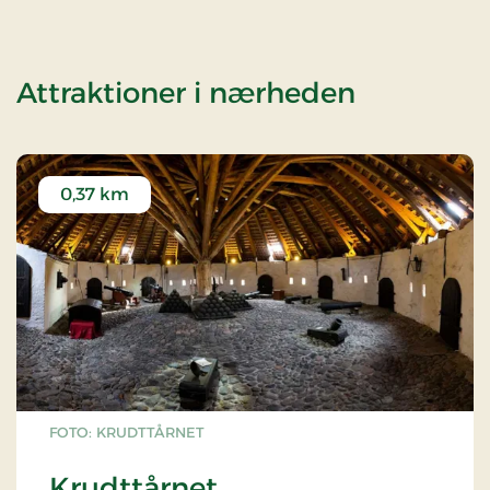
af Overn
Attraktioner i nærheden
0,37 km
FOTO: KRUDTTÅRNET
Krudttårnet