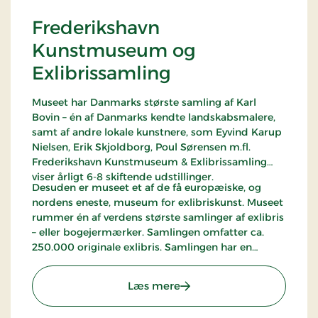
Frederikshavn
Kunstmuseum og
Exlibrissamling
Museet har Danmarks største samling af Karl
Bovin – én af Danmarks kendte landskabsmalere,
samt af andre lokale kunstnere, som Eyvind Karup
Nielsen, Erik Skjoldborg, Poul Sørensen m.fl.
Frederikshavn Kunstmuseum & Exlibrissamling
viser årligt 6-8 skiftende udstillinger.
Desuden er museet et af de få europæiske, og
nordens eneste, museum for exlibriskunst. Museet
rummer én af verdens største samlinger af exlibris
– eller bogejermærker. Samlingen omfatter ca.
250.000 originale exlibris. Samlingen har en
hjemmeside med gengivelse og registrering af ca.
30.000 exlibris – www.art-exlibris.net
: Frederikshavn Kunstmus
Læs mere