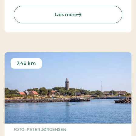
: Knivholt Hovedgård
Læs mere
7,46 km
FOTO: PETER JØRGENSEN