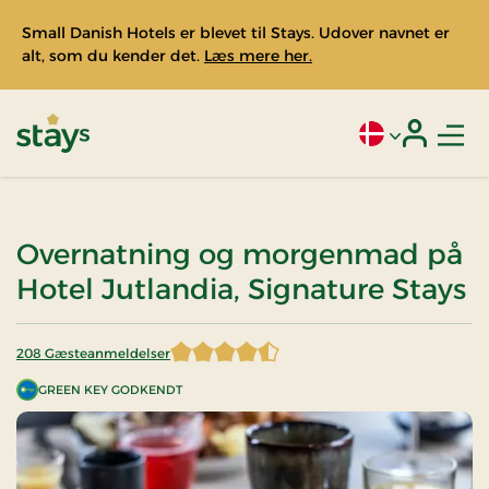
Small Danish Hotels er blevet til Stays. Udover navnet er
alt, som du kender det.
Læs mere her.
Men
Aktivt sprog: Da
Login
Stays
Overnatning og morgenmad på
Hotel Jutlandia, Signature Stays
208 Gæsteanmeldelser
4,449519 af 5 stjerner
GREEN KEY GODKENDT