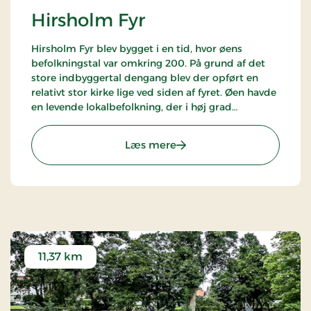
Hirsholm Fyr
Hirsholm Fyr blev bygget i en tid, hvor øens
befolkningstal var omkring 200. På grund af det
store indbyggertal dengang blev der opført en
relativt stor kirke lige ved siden af fyret. Øen havde
en levende lokalbefolkning, der i høj grad
afhængede af det arbejde, som fyret gav. Fyrets
lampe blev automatiseret i 1996, hvilket betød en
: Hirsholm Fyr
Læs mere
ende på det lokale arbejde, da behovet for
bemanding forsvandt. Dette førte til, at de sidste
fastboende forlod øen, og fyret blev dermed et
symbol på en svunden tid.
Hirsholm oprindelige fyr
Selvom beboelsen er ophørt, tiltrækker Hirsholm
stadig mange besøgende hvert år. Øen og de
11,37 km
omkringliggende øer er i dag et fredet
naturvidenskabeligt reservat, der giver ly til et rigt
fugleliv, som tiltrækker mange ornitologer. Det
gamle fyrtårn fra 1838 kan stadig besøges og