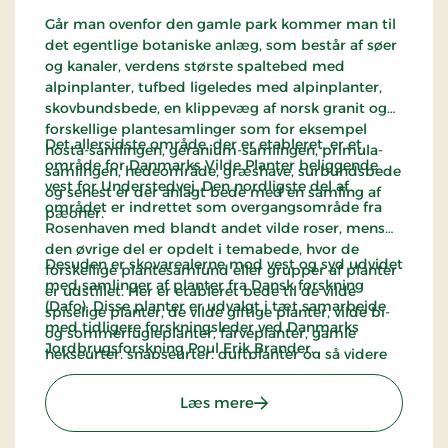
Går man ovenfor den gamle park kommer man til
det egentlige botaniske anlæg, som består af søer
og kanaler, verdens største spaltebed med
alpinplanter, tufbed ligeledes med alpinplanter,
skovbundsbede, en klippevæg af norsk granit og
forskellige plantesamlinger som for eksempel
Det allersidste område, der er etableret, er et
hosta-samlingen, geranium-samlingen, primula-
område for Danmarks Vilde Planter beliggende
samlingen, hedeområde, græshave, surbundsbede
vest for Understedvej. Den nordligste del af
og senest er der anlagt bede med en samling af
området er indrettet som overgangsområde fra
pæoner.
Rosenhaven med blandt andet vilde roser, mens
den øvrige del er opdelt i temabede, hvor de
Desuden er skovarealerne mod vest og syd udvidet
forskellige plantesamfund eller grupper af planter
med samlinger af planter fra Dansk forskning
er udstillet. Her er etableret bede til de vilde
(Dafo). Disse planter er udvalgt i tæt samarbejde
spiselige planter, de vilde giftige planter, vilde bi-
med tidligere forskningsleder ved Danmarks
og sommerfugleplanter, farveplanter, gamle
Jordbrugsforskning Poul Erik Brander.
hekseurter, snapseurter, duftplanter og så videre
ligesom, der i den sydlige del er etableret en 1.200
2
m
stor blomstermark.
: Bangsbo Botaniske Have
Læs mere