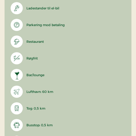
Ladestander til el-bil
Parkering mod betaling
Restaurant
Røgfrit
Bar/lounge
Lufthavn: 60 km
Tog: 0,5 km
Busstop: 0,5 km