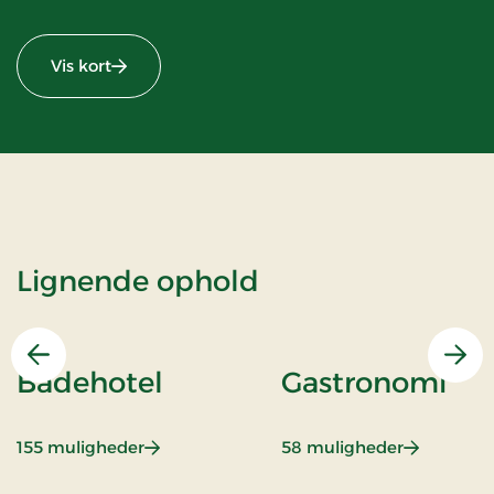
Vis kort
Lignende ophold
Forrige
Næs
Badehotel
Gastronomi
: Badehotel
: Gastrono
155 muligheder
58 muligheder