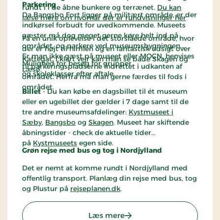
Parkering
rundt i i de åbne bunkere og terrænet.
Du kan
Da Bangsbo Fort ligger på militært område, er der
læse mere om hvornår der er rundvisninger her
indkørsel forbudt for uvedkommende. Museets
gæster må dog meget gerne køre helt ind på
Få en unik oplevelse i det storslåede område, hvor
området, og parkere ved museumsbygningen.
der er højt til himlen og en fantastisk udsigt over
Er man ikke gæst på museet eller MOCN, henvises
Kattegat. I klart vejr kan man se både Skagen og
Mulighed for besøg for grupper
til parkeringspladserne indrettet i udkanten af
Læsø.
og skoleklasser efter aftale.
området. Herfra må man gerne færdes til fods i
området.
Billet
- Du kan købe en dagsbillet til ét museum
eller en ugebillet der gælder i 7 dage samt til de
tre andre museumsafdelinger:
Kystmuseet i
Sæby
,
Bangsbo
og
Skagen
. Museet har skiftende
åbningstider - check de aktuelle tider
på
Kystmuseets
egen side.
Grøn rejse med bus og tog i Nordjylland
Det er nemt at komme rundt i Nordjylland med
offentlig transport. Planlæg din rejse med bus, tog
og Plustur på
rejseplanen.dk
.
: Kystmuseet Bangsbo For
Læs mere