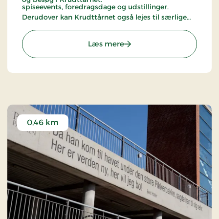
spiseevents, foredragsdage og udstillinger.
Derudover kan Krudttårnet også lejes til særlige
begivenheder som borgerlige vielser. Ved
indgangen bliver besøgende mødt af personale
: Krudttårnet
Læs mere
klædt i historiske dragter fra Støtteforeningen
Tordenskioldsdage 1717, som kan fortælle om
Krudttårnets historie, dets flytning i 1970'erne
samt den maritime historie om havnen, flåden,
Tordenskiold og Fladstrand.
0,46 km