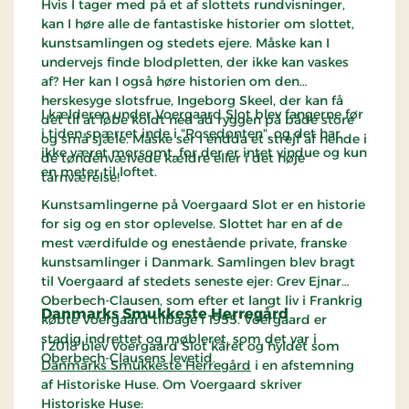
Hvis I tager med på et af slottets rundvisninger,
kan I høre alle de fantastiske historier om slottet,
kunstsamlingen og stedets ejere. Måske kan I
undervejs finde blodpletten, der ikke kan vaskes
af? Her kan I også høre historien om den
herskesyge slotsfrue, Ingeborg Skeel, der kan få
I kælderen under Voergaard Slot blev fangerne før
det til at løbe koldt ned ad ryggen på både store
i tiden spærret inde i "Rosedonten", og det har
og små sjæle. Måske ser I endda et strejf af hende i
ikke været morsomt, for der er intet vindue og kun
de tøndehvælvede kældre eller i det høje
en meter til loftet.
tårnværelse!
Kunstsamlingerne på Voergaard Slot er en historie
for sig og en stor oplevelse. Slottet har en af de
mest værdifulde og enestående private, franske
kunstsamlinger i Danmark. Samlingen blev bragt
til Voergaard af stedets seneste ejer: Grev Ejnar
Oberbech-Clausen, som efter et langt liv i Frankrig
Danmarks Smukkeste Herregård
købte Voergaard tilbage i 1955. Voergaard er
stadig indrettet og møbleret, som det var i
I 2018 blev Voergaard Slot kåret og hyldet som
Oberbech-Clausens levetid.
Danmarks Smukkeste Herregård
i en afstemning
af Historiske Huse. Om Voergaard skriver
Historiske Huse: