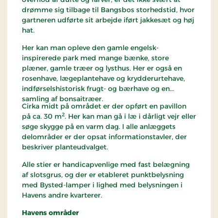
drømme sig tilbage til Bangsbos storhedstid, hvor
gartneren udførte sit arbejde iført jakkesæt og høj
hat.
Her kan man opleve den gamle engelsk-
inspirerede park med mange bænke, store
plæner, gamle træer og lysthus. Her er også en
rosenhave, lægeplantehave og krydderurtehave,
indførselshistorisk frugt- og bærhave og en
samling af bonsaitræer.
Cirka midt på området er der opført en pavillon
2
på ca. 30 m
. Her kan man gå i læ i dårligt vejr eller
søge skygge på en varm dag. I alle anlæggets
delområder er der opsat informationstavler, der
beskriver planteudvalget.
Alle stier er handicapvenlige med fast belægning
af slotsgrus, og der er etableret punktbelysning
med Bysted-lamper i lighed med belysningen i
Havens andre kvarterer.
Havens områder