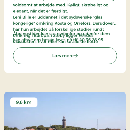
voldsomt at arbejde med. Køligt, skrøbeligt og
elegant, når det er færdigt.
Leni Bille er uddannet i det sydsvenske "glas
kongerige" omkring Kosta og Orrefors. Derudover
har hun arbejdet på forskellige studier rundt
Åbningstider kan ses nedenfor og udenfor dem
omkring i Europa. i Sæby ligger hendes
kan aftale om besøg laves på tlf. 40 36 26 95.
glaspusteri, hvor man kan se alle de flotte
glasvarer hun fremstiller.
: Sæby Glaspusteri
Læs mere
9,6 km