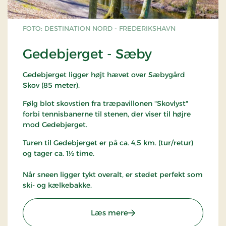
FOTO: DESTINATION NORD - FREDERIKSHAVN
Gedebjerget - Sæby
Gedebjerget ligger højt hævet over Sæbygård
Skov (85 meter).
Følg blot skovstien fra træpavillonen "Skovlyst"
forbi tennisbanerne til stenen, der viser til højre
mod Gedebjerget.
Turen til Gedebjerget er på ca. 4,5 km. (tur/retur)
og tager ca. 1½ time.
Når sneen ligger tykt overalt, er stedet perfekt som
ski- og kælkebakke.
: Gedebjerget - Sæby
Læs mere