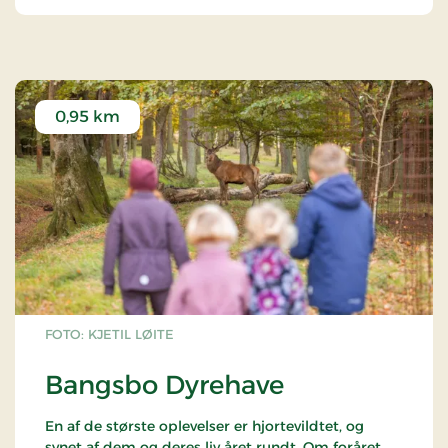
0,95 km
FOTO: KJETIL LØITE
Bangsbo Dyrehave
En af de største oplevelser er hjortevildtet, og
synet af dem og deres liv året rundt. Om foråret