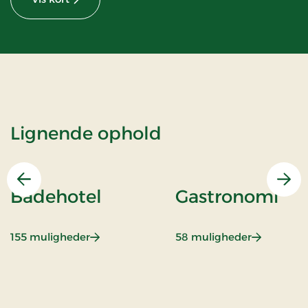
Lignende ophold
Forrige
Næs
Badehotel
Gastronomi
: Badehotel
: Gastrono
155 muligheder
58 muligheder