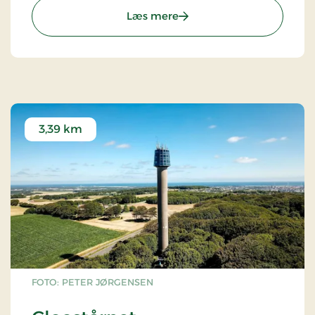
: Kystmuseet Bangsbo For
Læs mere
3,39 km
FOTO: PETER JØRGENSEN