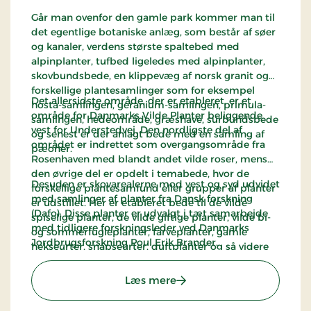
Går man ovenfor den gamle park kommer man til
det egentlige botaniske anlæg, som består af søer
og kanaler, verdens største spaltebed med
alpinplanter, tufbed ligeledes med alpinplanter,
skovbundsbede, en klippevæg af norsk granit og
forskellige plantesamlinger som for eksempel
Det allersidste område, der er etableret, er et
hosta-samlingen, geranium-samlingen, primula-
område for Danmarks Vilde Planter beliggende
samlingen, hedeområde, græshave, surbundsbede
vest for Understedvej. Den nordligste del af
og senest er der anlagt bede med en samling af
området er indrettet som overgangsområde fra
pæoner.
Rosenhaven med blandt andet vilde roser, mens
den øvrige del er opdelt i temabede, hvor de
Desuden er skovarealerne mod vest og syd udvidet
forskellige plantesamfund eller grupper af planter
med samlinger af planter fra Dansk forskning
er udstillet. Her er etableret bede til de vilde
(Dafo). Disse planter er udvalgt i tæt samarbejde
spiselige planter, de vilde giftige planter, vilde bi-
med tidligere forskningsleder ved Danmarks
og sommerfugleplanter, farveplanter, gamle
Jordbrugsforskning Poul Erik Brander.
hekseurter, snapseurter, duftplanter og så videre
ligesom, der i den sydlige del er etableret en 1.200
2
m
stor blomstermark.
: Bangsbo Botaniske Have
Læs mere