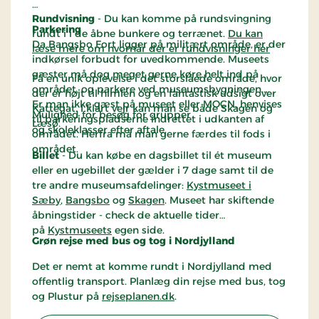
Rundvisning
- Du kan komme på rundsvingning
Parkering
rundt i i de åbne bunkere og terrænet.
Du kan
Da Bangsbo Fort ligger på militært område, er der
læse mere om hvornår der er rundvisninger her
indkørsel forbudt for uvedkommende. Museets
gæster må dog meget gerne køre helt ind på
Få en unik oplevelse i det storslåede område, hvor
området, og parkere ved museumsbygningen.
der er højt til himlen og en fantastisk udsigt over
Er man ikke gæst på museet eller MOCN, henvises
Kattegat. I klart vejr kan man se både Skagen og
Mulighed for besøg for grupper
til parkeringspladserne indrettet i udkanten af
Læsø.
og skoleklasser efter aftale.
området. Herfra må man gerne færdes til fods i
området.
Billet
- Du kan købe en dagsbillet til ét museum
eller en ugebillet der gælder i 7 dage samt til de
tre andre museumsafdelinger:
Kystmuseet i
Sæby
,
Bangsbo
og
Skagen
. Museet har skiftende
åbningstider - check de aktuelle tider
på
Kystmuseets
egen side.
Grøn rejse med bus og tog i Nordjylland
Det er nemt at komme rundt i Nordjylland med
offentlig transport. Planlæg din rejse med bus, tog
og Plustur på
rejseplanen.dk
.