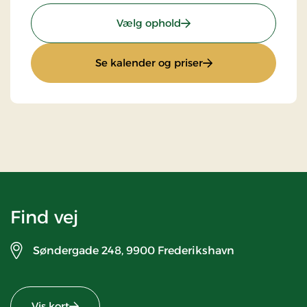
: Ophold med halvpensi
Vælg ophold
: Ophold med halvp
Se kalender og priser
Find vej
Søndergade 248,
9900 Frederikshavn
Vis kort