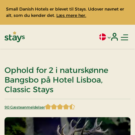
Small Danish Hotels er blevet til Stays. Udover navnet er
alt, som du kender det.
Læs mere her.
Men
Aktivt sprog: Da
Login
Stays
Ophold for 2 i naturskønne
Bangsbo på Hotel Lisboa,
Classic Stays
90 Gæsteanmeldelser
4,483333 af 5 stjerner