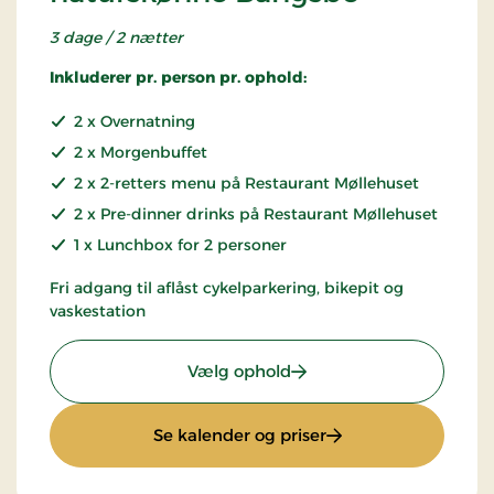
3 dage / 2 nætter
Inkluderer pr. person pr. ophold:
2 x Overnatning
2 x Morgenbuffet
2 x 2-retters menu på Restaurant Møllehuset
2 x Pre-dinner drinks på Restaurant Møllehuset
1 x Lunchbox for 2 personer
Fri adgang til aflåst cykelparkering, bikepit og
vaskestation
: Cykelophold, oplev na
Vælg ophold
: Cykelophold, ople
Se kalender og priser