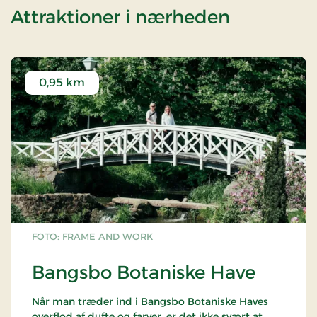
af Ophold
Attraktioner i nærheden
0,95 km
FOTO: FRAME AND WORK
Bangsbo Botaniske Have
Når man træder ind i Bangsbo Botaniske Haves
overflod af dufte og farver, er det ikke svært at