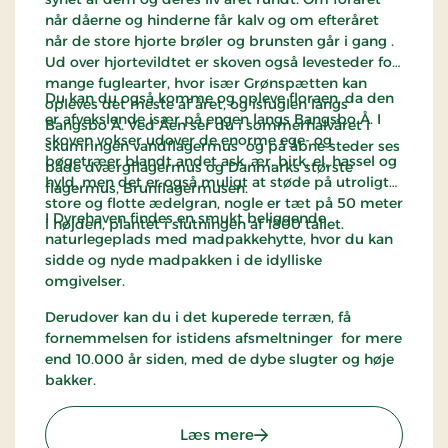
når dåerne og hinderne får kalv og om efteråret
når de store hjorte brøler og brunsten går i gang .
Ud over hjortevildtet er skoven også levesteder for
mange fuglearter, hvor især Grønspætten kan
Du kan du også komme og opleve floraen, da den
opleves det meste af året, og isfuglen langs
er afvekslende især på engen langs Bangsbo Å. I
Bangsbo Å. Ved Åèn ser du i sommerhalvåret i
skoven vokser udover de enorme ege- og
skumringen vandflagermus og på åbne steder ses
bøgetræer blandt andet ask, ær, birk, el, hassel og
både dværgflagermus og Danmarks største
hyld, men det er også muligt at støde på utroligt
flagermus, Brunflagermusen.
store og flotte ædelgran, nogle er tæt på 50 meter
I Dyrehaven findes en smukt beliggende
i højden, plantet i slutningen af 1800 tallet.
naturlegeplads med madpakkehytte, hvor du kan
sidde og nyde madpakken i de idylliske
omgivelser.
Derudover kan du i det kuperede terræn, få
fornemmelsen for istidens afsmeltninger for mere
end 10.000 år siden, med de dybe slugter og høje
bakker.
: Bangsbo Dyrehave
Læs mere