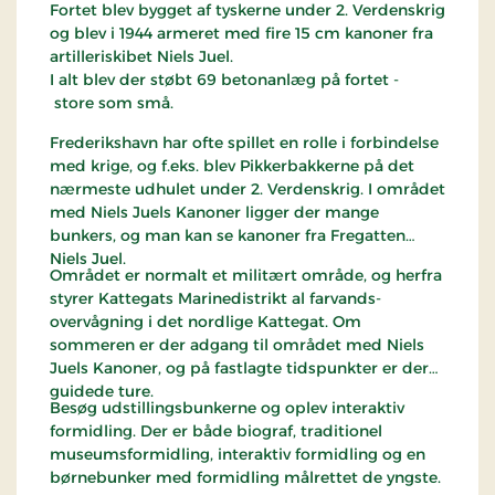
Fortet blev bygget af tyskerne under 2. Verdenskrig
og blev i 1944 armeret med fire 15 cm kanoner fra
artilleriskibet Niels Juel.
I alt blev der støbt 69 betonanlæg på fortet -
store som små.
Frederikshavn har ofte spillet en rolle i forbindelse
med krige, og f.eks. blev Pikkerbakkerne på det
nærmeste udhulet under 2. Verdenskrig. I området
med Niels Juels Kanoner ligger der mange
bunkers, og man kan se kanoner fra Fregatten
Niels Juel.
Området er normalt et militært område, og herfra
styrer Kattegats Marinedistrikt al farvands-
overvågning i det nordlige Kattegat. Om
sommeren er der adgang til området med Niels
Juels Kanoner, og på fastlagte tidspunkter er der
guidede ture.
Besøg udstillingsbunkerne og oplev interaktiv
formidling. Der er både biograf, traditionel
museumsformidling, interaktiv formidling og en
børnebunker med formidling målrettet de yngste.