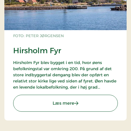
FOTO: PETER JØRGENSEN
Hirsholm Fyr
Hirsholm Fyr blev bygget i en tid, hvor øens
befolkningstal var omkring 200. På grund af det
store indbyggertal dengang blev der opført en
relativt stor kirke lige ved siden af fyret. Øen havde
en levende lokalbefolkning, der i høj grad
afhængede af det arbejde, som fyret gav. Fyrets
lampe blev automatiseret i 1996, hvilket betød en
: Hirsholm Fyr
Læs mere
ende på det lokale arbejde, da behovet for
bemanding forsvandt. Dette førte til, at de sidste
fastboende forlod øen, og fyret blev dermed et
symbol på en svunden tid.