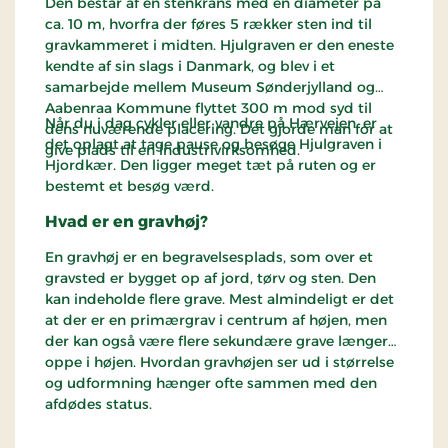
Den består af en stenkrans med en diameter på
ca. 10 m, hvorfra der føres 5 rækker sten ind til
gravkammeret i midten. Hjulgraven er den eneste
kendte af sin slags i Danmark, og blev i et
samarbejde mellem Museum Sønderjylland og
Aabenraa Kommune flyttet 300 m mod syd til
Når du i dag cykler eller vandre på Hærvejen, er
dens nuværende placering. Det gjorde man for at
det oplagt at tage pause og besøge Hjulgraven i
give plads til en industrivirksomhed.
Hjordkær. Den ligger meget tæt på ruten og er
bestemt et besøg værd.
Hvad er en gravhøj?
En gravhøj er en begravelsesplads, som over et
gravsted er bygget op af jord, tørv og sten. Den
kan indeholde flere grave. Mest almindeligt er det
at der er en primærgrav i centrum af højen, men
der kan også være flere sekundære grave længere
oppe i højen. Hvordan gravhøjen ser ud i størrelse
og udformning hænger ofte sammen med den
afdødes status.