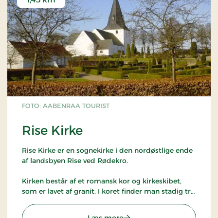
FOTO: AABENRAA TOURIST
Rise Kirke
Rise Kirke er en sognekirke i den nordøstlige ende
af landsbyen Rise ved Rødekro.
Kirken består af et romansk kor og kirkeskibet,
som er lavet af granit. I koret finder man stadig tre
af de fire oprindelige vinduer. Indtil den store
brand i 1893 stod også den oprindelige præstedør.
: Rise Kirke
Læs mere