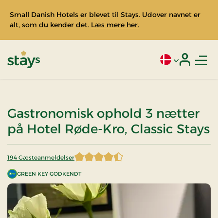
Small Danish Hotels er blevet til Stays. Udover navnet er
alt, som du kender det.
Læs mere her.
Men
Aktivt sprog: Da
Login
Stays
Gastronomisk ophold 3 nætter
på Hotel Røde-Kro, Classic Stays
194 Gæsteanmeldelser
4,422680 af 5 stjerner
GREEN KEY GODKENDT