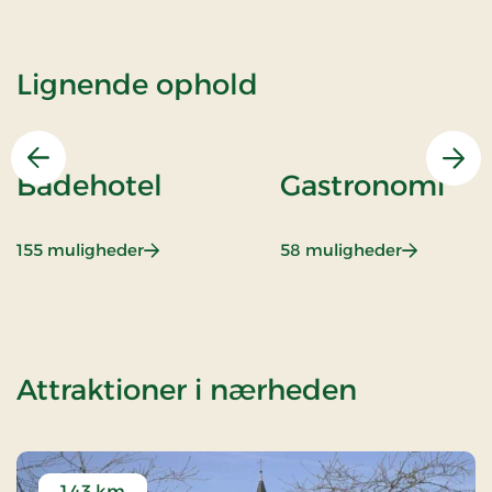
Lignende ophold
Forrige
Næs
Badehotel
Gastronomi
: Badehotel
: Gastrono
155 muligheder
58 muligheder
af Gastro
Attraktioner i nærheden
1,43 km