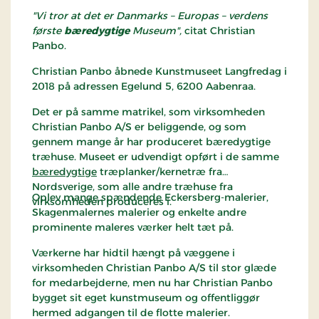
men blev ødelagt under en brand på
"Vi tror at det er Danmarks – Europas – verdens
præstegården i 1898. Det ældste inventar er den
første
bæredygtige
Museum",
citat Christian
gamle døbefont fra romansk tid, der blandt andet
Panbo.
er udsmykket med udhuggede blade.
Christian Panbo åbnede Kunstmuseet Langfredag i
Alterbordet og altertavlen er skåret af en
2018 på adressen Egelund 5, 6200 Aabenraa.
snedkermester fra Flensborg i 1894. På altertavlen
kan man se malerier med motiver fra det gamle
Det er på samme matrikel, som virksomheden
testamente. Prædikestolen og den tilhørende
Christian Panbo A/S er beliggende, og som
himmel er ligeledes fra 1894 og skåret i fyrretræ.
gennem mange år har produceret bæredygtige
træhuse. Museet er udvendigt opført i de samme
Der findes gravsten helt tilbage fra 1831 og en sten
bæredygtige
træplanker/kernetræ fra
fra 1848 over en husar, der faldt i 1. Slesvigske Krig
Nordsverige, som alle andre træhuse fra
1848-1851.
Oplev mange spændende Eckersberg-malerier,
virksomheden produceres i.
Man finder også et monument over sognets faldne
Skagenmalernes malerier og enkelte andre
i 1. Verdenskrig 1914-1918.
prominente maleres værker helt tæt på.
Værkerne har hidtil hængt på væggene i
Kirkens orgel er bygget 1894 af Marcussen & Søn i
virksomheden Christian Panbo A/S til stor glæde
Aabenraa. Orgelet blev udbygget og er herefter
for medarbejderne, men nu har Christian Panbo
kommet op på i alt 22 stemmer, fra de daværende
bygget sit eget kunstmuseum og offentliggør
12 stemmer.
hermed adgangen til de flotte malerier.