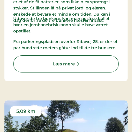
er et af de få batterier, som ikke blev sprængt i
stykker. Stillingen lå på privat jord, og ejeren
ønskede at bevare et minde om tiden. Du kan i
Udover de tre bunkere, kan man også se hullet
dag derfor se de tre bunkere næsten intakt.
hvor en jernbanebriskkanon skulle have været
opstillet.
Fra parkeringspladsen overfor Ribevej 25, er der et
par hundrede meters gåtur ind til de tre bunkere.
: Sikringsstilling Nord - A
Læs mere
5,09 km