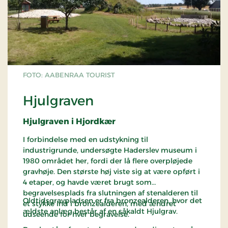
FOTO: AABENRAA TOURIST
Hjulgraven
Hjulgraven i Hjordkær
I forbindelse med en udstykning til
industrigrunde, undersøgte Haderslev museum i
1980 området her, fordi der lå flere overpløjede
gravhøje. Den største høj viste sig at være opført i
4 etaper, og havde været brugt som
begravelsesplads fra slutningen af stenalderen til
Oldtidsgravpladsen er fra bronzealderen, hvor det
et stykke ind i bronzealderen, med ændret
ældste anlæg består af en såkaldt Hjulgrav.
udseende for hver begravelse.