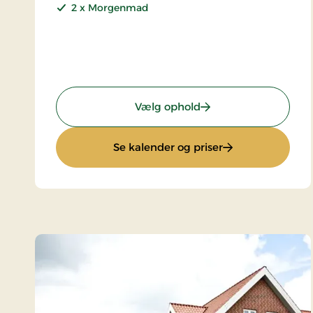
2 x Morgenmad
: Sommerophold
Vælg ophold
: Sommerophold
Se kalender og priser