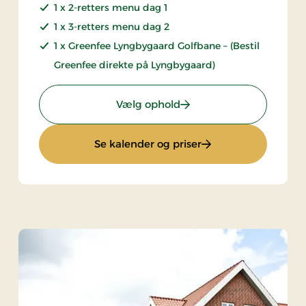
1 x 2-retters menu dag 1
1 x 3-retters menu dag 2
1 x Greenfee Lyngbygaard Golfbane – (Bestil
Greenfee direkte på Lyngbygaard)
: Luksus golfophold
Vælg ophold
: Luksus golfophold
Se kalender og priser