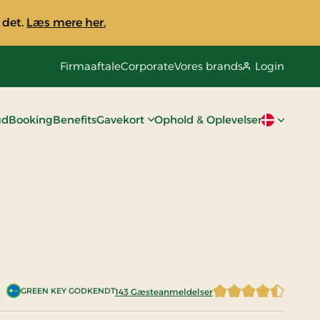
 det.
Læs mere her.
Firmaaftale
Corporate
Vores brands
Login
ud
Booking
Benefits
Gavekort
Ophold & Oplevelser
Aktivt spro
GREEN KEY GODKENDT
143 Gæsteanmeldelser
4,8216