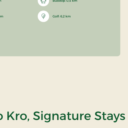
m
Busstop: 0,5 km
 km
Golf: 6,2 km
 Kro, Signature Stays