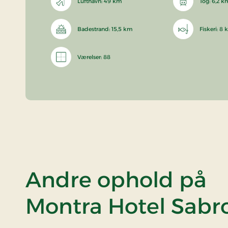
Lufthavn: 49 km
Tog: 6,2 k
Badestrand: 15,5 km
Fiskeri: 8
Værelser: 88
Andre ophold på
Montra Hotel Sabro