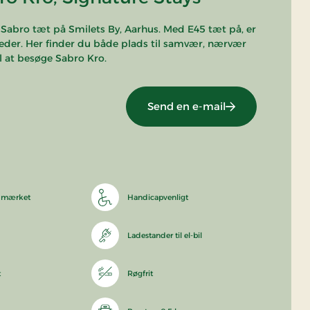
f Sabro tæt på Smilets By, Aarhus. Med E45 tæt på, er
heder. Her finder du både plads til samvær, nærvær
il at besøge Sabro Kro.
Send en e-mail
y mærket
Handicapvenligt
Ladestander til el-bil
t
Røgfrit