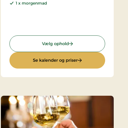
1 x morgenmad
: Kroophold
Vælg ophold
: Kroophold
Se kalender og priser