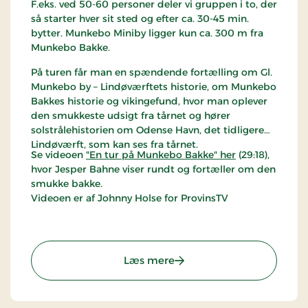
F.eks. ved 50-60 personer deler vi gruppen i to, der
så starter hver sit sted og efter ca. 30-45 min.
bytter. Munkebo Miniby ligger kun ca. 300 m fra
Munkebo Bakke.
På turen får man en spændende fortælling om Gl.
Munkebo by – Lindøværftets historie, om Munkebo
Bakkes historie og vikingefund, hvor man oplever
den smukkeste udsigt fra tårnet og hører
solstrålehistorien om Odense Havn, det tidligere
Lindøværft, som kan ses fra tårnet.
Se videoen
"En tur på Munkebo Bakke" her
(29:18),
hvor Jesper Bahne viser rundt og fortæller om den
smukke bakke.
Videoen er af Johnny Holse for ProvinsTV
: Munkebo Bakke
Læs mere