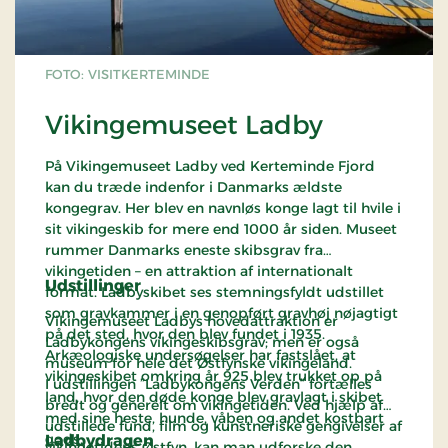
FOTO: VISITKERTEMINDE
Vikingemuseet Ladby
På Vikingemuseet Ladby ved Kerteminde Fjord
kan du træde indenfor i Danmarks ældste
kongegrav. Her blev en navnløs konge lagt til hvile i
sit vikingeskib for mere end 1000 år siden. Museet
rummer Danmarks eneste skibsgrav fra
vikingetiden – en attraktion af internationalt
Udstillinger
format. Ladbyskibet ses stemningsfyldt udstillet
som gravkammer i en genopført gravhøj nøjagtigt
Vikingemuseet Ladbys hovedattraktion er
på det sted, hvor den blev fundet i 1935.
Ladbykongens vikingeskibsgrav; men er også
Arkæologiske undersøgelser har fastslået, at
museum for hele det Østfynske vikingeland.
vikingeskibet omkring år 925 blev trukket op på
I udstillingen ”Ladbykongens Verden” fortælles
land, hvor den døde konge blev gravlagt i skibet
bredt og generelt om vikingetiden. Ved hjælp af
med sine heste, hunde, våben og andet kostbart
udstillede fund, film og kunstneriske gengivelser af
gods.
Ladbydragen
vikingetidens Østfyn, kan man udforske den