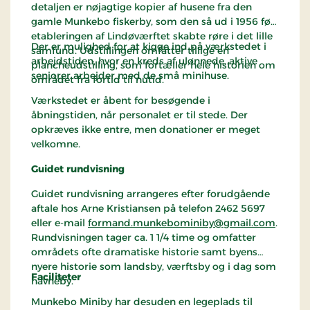
detaljen er nøjagtige kopier af husene fra den
gamle Munkebo fiskerby, som den så ud i 1956 før
etableringen af Lindøværftet skabte røre i det lille
Der er mulighed for at kigge ind på værkstedet i
samfund. Udstillingen omfatter tillige en
arbejdstiden, hvor en kreds af ulønnede, aktive
plancheudstilling, som fortæller hele historien om
seniorer arbejder med de små minihuse.
området fra fortid til nutid.
Værkstedet er åbent for besøgende i
åbningstiden, når personalet er til stede. Der
opkræves ikke entre, men donationer er meget
velkomne.
Guidet rundvisning
Guidet rundvisning arrangeres efter forudgående
aftale hos Arne Kristiansen på telefon 2462 5697
eller e-mail
formand.munkebominiby@gmail.com
.
Rundvisningen tager ca. 1 1/4 time og omfatter
områdets ofte dramatiske historie samt byens
nyere historie som landsby, værftsby og i dag som
Faciliteter
havneby.
Munkebo Miniby har desuden en legeplads til