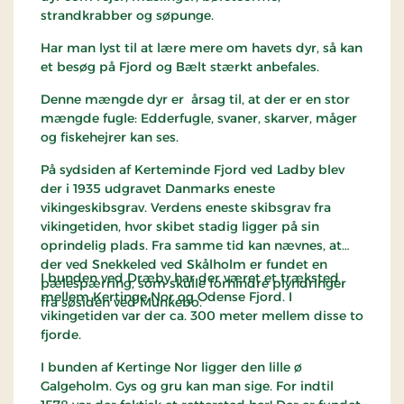
strandkrabber og søpunge.
Har man lyst til at lære mere om havets dyr, så kan
et besøg på Fjord og Bælt stærkt anbefales.
Denne mængde dyr er årsag til, at der er en stor
mængde fugle: Edderfugle, svaner, skarver, måger
og fiskehejrer kan ses.
På sydsiden af Kerteminde Fjord ved Ladby blev
der i 1935 udgravet Danmarks eneste
vikingeskibsgrav. Verdens eneste skibsgrav fra
vikingetiden, hvor skibet stadig ligger på sin
oprindelig plads. Fra samme tid kan nævnes, at
der ved Snekkeled ved Skålholm er fundet en
I bunden ved Dræby har der været et træksted
pælespærring, som skulle forhindre plyndringer
mellem Kertinge Nor og Odense Fjord. I
fra søsiden ved Munkebo.
vikingetiden var der ca. 300 meter mellem disse to
fjorde.
I bunden af Kertinge Nor ligger den lille ø
Galgeholm. Gys og gru kan man sige. For indtil