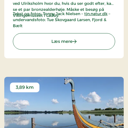
ved Ulriksholm hvor du, hvis du ser godt efter, kan
se et par bronzealderhøje. Måske et besøg på
Tekst og fotos: Tonny Jack Nielsen –
tjn.natur.dk
–
Vikingemuseet i Ladby.
undervandsfoto: Tue Skovgaard Larsen, Fjord &
Bælt
: Kertinge Nor / Kertemin
Læs mere
3,89 km