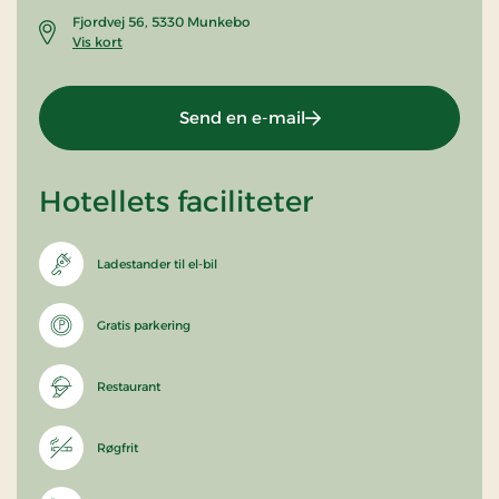
Fjordvej 56, 5330 Munkebo
Vis kort
Send en e-mail
Hotellets faciliteter
Ladestander til el-bil
Gratis parkering
Restaurant
Røgfrit