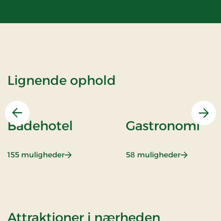
Lignende ophold
Forrige
Næs
Badehotel
Gastronomi
: Badehotel
: Gastrono
155 muligheder
58 muligheder
af Superp
Attraktioner i nærheden