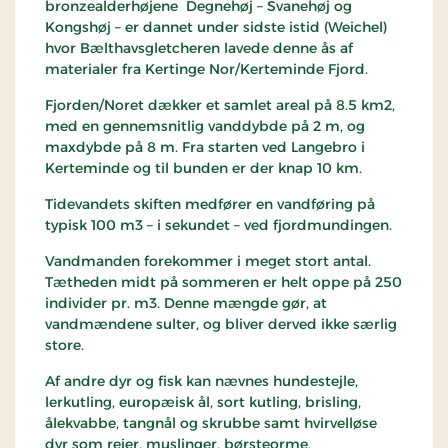
bronzealderhøjene Degnehøj – Svanehøj og
Kongshøj – er dannet under sidste istid (Weichel)
hvor Bælthavsgletcheren lavede denne ås af
materialer fra Kertinge Nor/Kerteminde Fjord.
Fjorden/Noret dækker et samlet areal på 8.5 km2,
med en gennemsnitlig vanddybde på 2 m, og
maxdybde på 8 m. Fra starten ved Langebro i
Kerteminde og til bunden er der knap 10 km.
Tidevandets skiften medfører en vandføring på
typisk 100 m3 – i sekundet – ved fjordmundingen.
Vandmanden forekommer i meget stort antal.
Tætheden midt på sommeren er helt oppe på 250
individer pr. m3. Denne mængde gør, at
vandmændene sulter, og bliver derved ikke særlig
store.
Af andre dyr og fisk kan nævnes hundestejle,
lerkutling, europæisk ål, sort kutling, brisling,
ålekvabbe, tangnål og skrubbe samt hvirvelløse
dyr som rejer, muslinger, børsteorme,