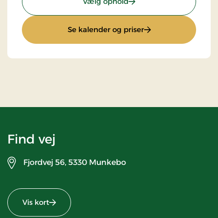
: Standardpris
Vælg ophold
: Standardpris
Se kalender og priser
Find vej
Fjordvej 56,
5330 Munkebo
Vis kort