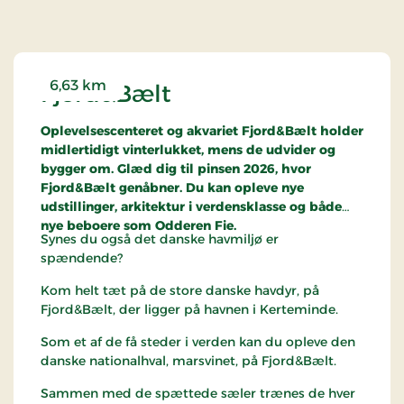
6,63 km
Fjord&Bælt
Oplevelsescenteret og akvariet Fjord&Bælt holder
midlertidigt vinterlukket, mens de udvider og
bygger om. Glæd dig til pinsen 2026, hvor
Fjord&Bælt genåbner. Du kan opleve nye
udstillinger, arkitektur i verdensklasse og både
nye beboere som Odderen Fie.
Synes du også det danske havmiljø er
spændende?
Kom helt tæt på de store danske havdyr, på
Fjord&Bælt, der ligger på havnen i Kerteminde.
Som et af de få steder i verden kan du opleve den
danske nationalhval, marsvinet, på Fjord&Bælt.
Sammen med de spættede sæler trænes de hver