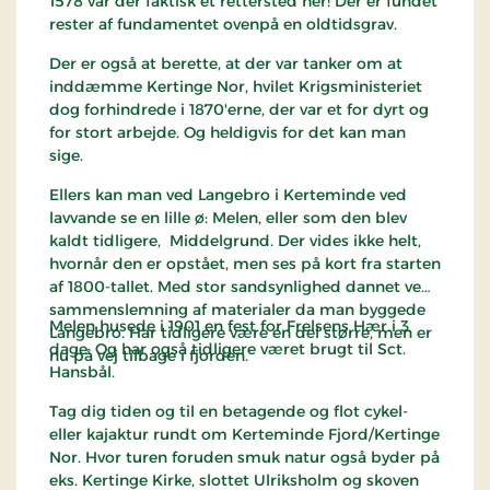
1578 var der faktisk et rettersted her! Der er fundet
rester af fundamentet ovenpå en oldtidsgrav.
Der er også at berette, at der var tanker om at
inddæmme Kertinge Nor, hvilet Krigsministeriet
dog forhindrede i 1870'erne, der var et for dyrt og
for stort arbejde. Og heldigvis for det kan man
sige.
Ellers kan man ved Langebro i Kerteminde ved
lavvande se en lille ø: Melen, eller som den blev
kaldt tidligere, Middelgrund. Der vides ikke helt,
hvornår den er opstået, men ses på kort fra starten
af 1800-tallet. Med stor sandsynlighed dannet ved
sammenslemning af materialer da man byggede
Melen husede i 1901 en fest for Frelsens Hær i 3
Langebro. Har tidligere være en del større, men er
dage. Og har også tidligere været brugt til Sct.
nu på vej tilbage i fjorden.
Hansbål.
Tag dig tiden og til en betagende og flot cykel-
eller kajaktur rundt om Kerteminde Fjord/Kertinge
Nor. Hvor turen foruden smuk natur også byder på
eks. Kertinge Kirke, slottet Ulriksholm og skoven