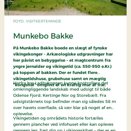
FOTO: VISITKERTEMINDE
Munkebo Bakke
På Munkebo Bakke boede en slægt af fynske
vikingekonger - Arkæologiske udgravninger har
her påvist en bebyggelse – et magtcentrum fra
yngre jernalder og vikingetid (ca. 550-950 e.Kr.)
på toppen af bakken. Der er fundet flere
vikingetidshuse, grubehuse samt en mægtig
Herfra har Ladbykongen kunne kontrollere det
”kongshal” omgivet af en kraftig mur af træ.
omkringliggende landskab med udsigt til både
Odense Fjord, Kertinge Nor og Storebælt. Fra
udsigtstårnets top befinder man sig således 58 m
over havets overflade, så vær klar på noget af en
oplevelse.
Vikingetiden og områdets historie fortælles
gennem plancher ved infohuset eller kan opleves
gennem leg. Sæt dig op i vikingeskibet – der er en