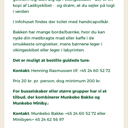
kopi af Ladbyskibet - og drøm, at du sejler på togt
i verden
I infohuset findes der toilet med handicapvilkår.
Bakken har mange borde/bænke, hvor du kan
nyde din medbragte mad eller kaffe i de
smukkeste omgivelser, mens børnene leger i
vikingeskibet eller leger i labyrinten.
Det er muligt at bestille guidede ture:
Kontakt:
Henning Rasmussen tlf. +45 24 60 52 72
Pris 20 kr. pr. person, dog minimum 200 kr.
For busselskaber eller større grupper har vi et
tilbud, der kombinerer Munkebo Bakke og
Munkebo
Miniby.:
Kontakt
: Munkebo Bakke: +45 24 60 52 72 eller
Minibyen:+ 45 24 62 56 97